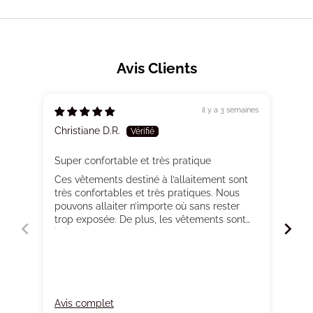
Avis Clients
il y a 3 semaines
Christiane D.R.
Anja
Super confortable et très pratique
Ces vêtements destiné à l’allaitement sont
Over
très confortables et très pratiques. Nous
wou
pouvons allaiter n’importe où sans rester
end 
trop exposée. De plus, les vêtements sont
Firs
jolis.
it t
one 
sho
Avis complet
Avi