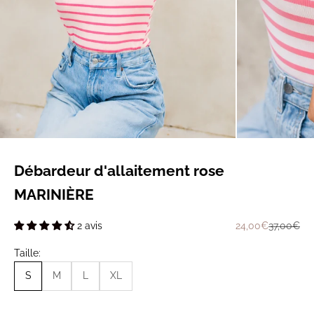
Débardeur d'allaitement rose
MARINIÈRE
Prix de vente
Prix norm
24,00€
37,00€
2 avis
Taille:
S
M
L
XL