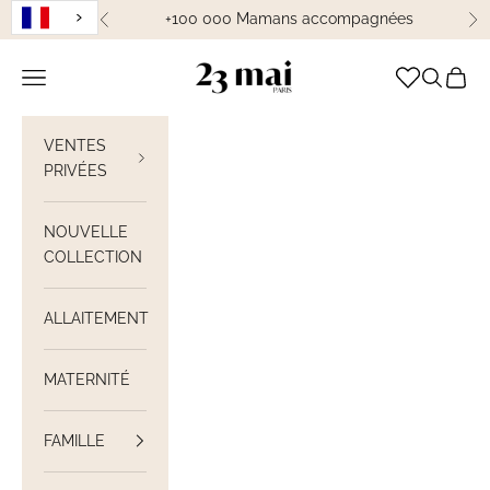
Passer au contenu
+100 000 Mamans accompagnées
Précédent
Su
23 Mai Paris
Ouvrir la navigation
Ouvrir la
Voir le
VENTES
PRIVÉES
NOUVELLE
COLLECTION
ALLAITEMENT
MATERNITÉ
FAMILLE