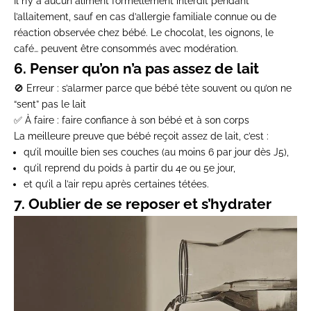
Il n’y a
aucun aliment formellement interdit pendant
l’allaitement
, sauf en cas d’allergie familiale connue ou de
réaction observée chez bébé. Le chocolat, les oignons, le
café… peuvent être consommés
avec modération
.
6. Penser qu’on n’a pas assez de lait
🚫
Erreur
: s’alarmer parce que bébé tète souvent ou qu’on ne
“sent” pas le lait
✅
À faire
: faire confiance à son bébé et à son corps
La meilleure preuve que bébé reçoit assez de lait, c’est :
qu’il mouille bien ses couches (au moins 6 par jour dès J5),
qu’il reprend du poids à partir du 4e ou 5e jour,
et qu’il a l’air repu après certaines tétées.
7. Oublier de se reposer et s’hydrater