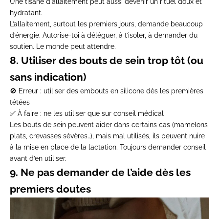
Une
tisane d'allaitement
peut aussi devenir un rituel doux et
hydratant.
L’allaitement, surtout les premiers jours, demande
beaucoup
d’énergie
. Autorise-toi à déléguer, à t’isoler, à demander du
soutien. Le monde peut attendre.
8. Utiliser des bouts de sein trop tôt (ou
sans indication)
🚫
Erreur
: utiliser des embouts en silicone dès les premières
tétées
✅
À faire
: ne les utiliser que sur conseil médical
Les
bouts de sein
peuvent aider dans certains cas (mamelons
plats, crevasses sévères…), mais mal utilisés, ils peuvent nuire
à la mise en place de la lactation.
Toujours demander conseil
avant d’en utiliser.
9. Ne pas demander de l’aide dès les
premiers doutes