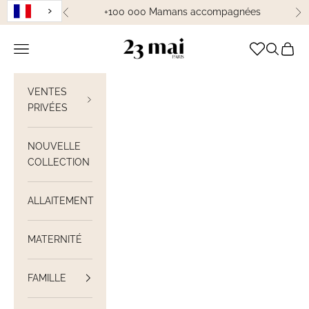
Passer au contenu
+100 000 Mamans accompagnées
Précédent
Su
23 Mai Paris
Ouvrir la navigation
Ouvrir la
Voir le
VENTES
PRIVÉES
NOUVELLE
COLLECTION
ALLAITEMENT
MATERNITÉ
FAMILLE