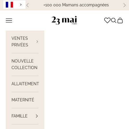
Passer au contenu
+100 000 Mamans accompagnées
Précédent
Su
23 Mai Paris
Ouvrir la navigation
Ouvrir la
Voir le
VENTES
PRIVÉES
NOUVELLE
COLLECTION
ALLAITEMENT
MATERNITÉ
FAMILLE