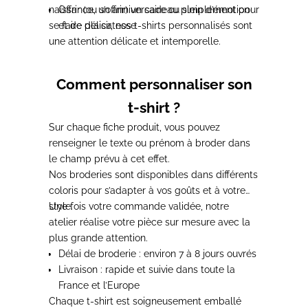
naissance
Offrir (ou s’offrir) un cadeau plein d’émotion
, un
anniversaire
ou simplement pour
se faire plaisir, nos t-shirts personnalisés sont
et de délicatesse
une attention délicate et intemporelle.
Comment personnaliser son
t-shirt ?
Sur chaque fiche produit, vous pouvez
renseigner le texte ou prénom à broder dans
le champ prévu à cet effet.
Nos broderies sont disponibles dans différents
coloris pour s’adapter à vos goûts et à votre
style.
Une fois votre commande validée, notre
atelier réalise votre pièce sur mesure avec la
plus grande attention.
Délai de broderie : environ
7 à 8 jours ouvrés
Livraison :
rapide et suivie
dans toute la
France et l’Europe
Chaque t-shirt est soigneusement emballé