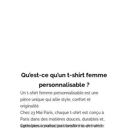
Choisir les options
T-shirt femme ALPHA
Prix de vente
41,00€
Qu’est-ce qu’un t-shirt femme
personnalisable ?
Un
t-shirt femme personnalisable
est une
pièce unique qui allie style, confort et
originalité.
Chez
23 Mai Paris
, chaque t-shirt est conçu à
Paris dans des matières douces, durables et
agréables à porter, puis brodé à la demande
Cette personnalisation transforme un t-shirt