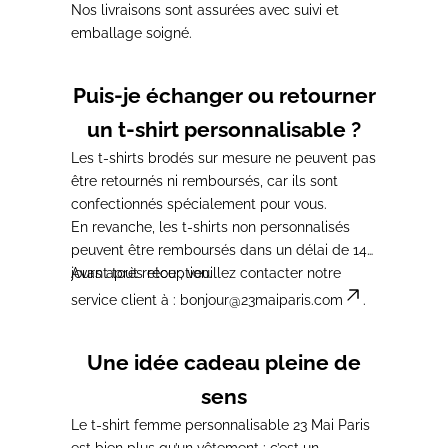
Nos livraisons sont assurées avec suivi et
emballage soigné.
Puis-je échanger ou retourner
un t-shirt personnalisable ?
Les
t-shirts brodés sur mesure
ne peuvent pas
être retournés ni remboursés, car ils sont
confectionnés spécialement pour vous.
En revanche, les
t-shirts non personnalisés
peuvent être remboursés dans un délai de
14
jours
Avant tout retour, veuillez contacter notre
après réception.
service client à :
bonjour@23maiparis.com
.
Une idée cadeau pleine de
sens
Le
t-shirt femme personnalisable 23 Mai Paris
est bien plus qu’un vêtement : c’est un