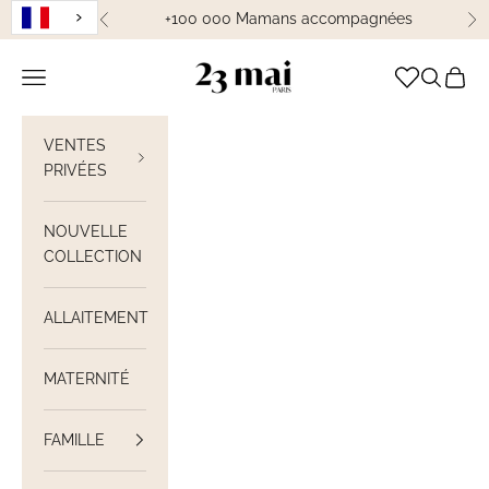
Passer au contenu
+100 000 Mamans accompagnées
Précédent
Su
23 Mai Paris
Ouvrir la navigation
Ouvrir la
Voir le
VENTES
PRIVÉES
NOUVELLE
COLLECTION
ALLAITEMENT
MATERNITÉ
FAMILLE