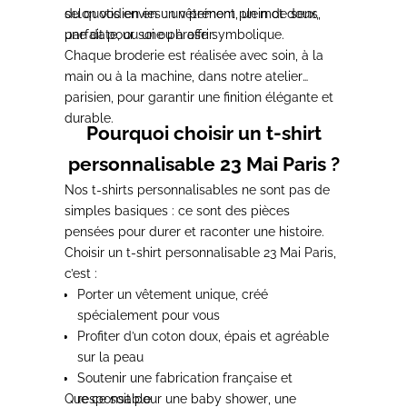
selon vos envies : un prénom, un mot doux,
du quotidien en un vêtement
plein de sens
,
une date, ou une phrase symbolique.
parfait pour soi ou à offrir.
Chaque broderie est réalisée avec soin, à la
main ou à la machine, dans notre atelier
parisien, pour garantir une finition élégante et
durable.
Pourquoi choisir un t-shirt
personnalisable 23 Mai Paris ?
Nos t-shirts personnalisables ne sont pas de
simples basiques : ce sont des
pièces
pensées pour durer
et raconter une histoire.
Choisir un t-shirt personnalisable
23 Mai Paris
,
c’est :
Porter un vêtement unique, créé
spécialement pour vous
Profiter d’un coton doux, épais et agréable
sur la peau
Soutenir une fabrication française et
Que ce soit pour une
responsable
baby shower
, une