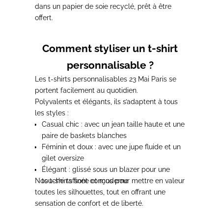
dans un papier de soie recyclé, prêt à être
offert.
Comment styliser un t-shirt
personnalisable ?
Les
t-shirts personnalisables 23 Mai Paris
se
portent facilement au quotidien.
Polyvalents et élégants, ils s’adaptent à tous
les styles :
Casual chic
: avec un jean taille haute et une
paire de baskets blanches
Féminin et doux
: avec une jupe fluide et un
gilet oversize
Élégant
: glissé sous un blazer pour une
Nos t-shirts sont conçus pour mettre en valeur
touche raffinée et moderne
toutes les silhouettes, tout en offrant une
sensation de confort et de liberté.