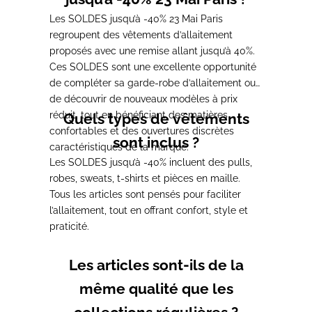
Les SOLDES jusqu’à -40% 23 Mai Paris
regroupent des vêtements d’allaitement
proposés avec une remise allant jusqu’à 40%.
Ces SOLDES sont une excellente opportunité
de compléter sa garde-robe d’allaitement ou
de découvrir de nouveaux modèles à prix
réduit, tout en bénéficiant des matières
Quels types de vêtements
confortables et des ouvertures discrètes
sont inclus ?
caractéristiques de la marque.
Les SOLDES jusqu’à -40% incluent des pulls,
robes, sweats, t-shirts et pièces en maille.
Tous les articles sont pensés pour faciliter
l’allaitement, tout en offrant confort, style et
praticité.
Les articles sont-ils de la
même qualité que les