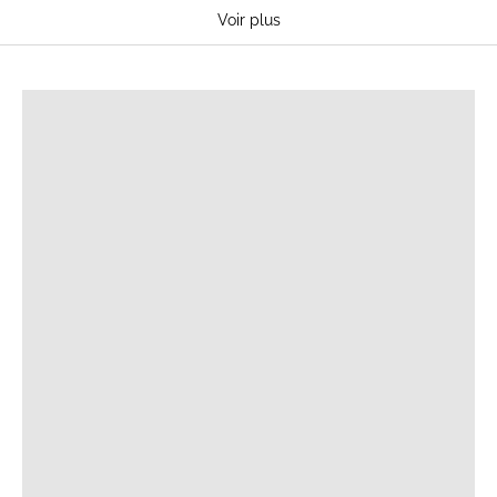
Pulls d'allaitement
Voir plus
Sweat-shirts d'allaitement
Pulls d'allaitement maille
T-SHIRTS D'ALLAITEMENT
Débardeurs d'allaitement
Robes d'allaitement
Pyjamas d'allaitement