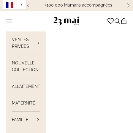
Passer au contenu
+100 000 Mamans accompagnées
Précédent
Su
23 Mai Paris
Ouvrir la navigation
Ouvrir la
Voir le
VENTES
PRIVÉES
NOUVELLE
COLLECTION
ALLAITEMENT
MATERNITÉ
FAMILLE