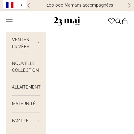
Passer au contenu
+100 000 Mamans accompagnées
Précédent
Su
23 Mai Paris
Ouvrir la navigation
Ouvrir la
Voir le
VENTES
PRIVÉES
NOUVELLE
COLLECTION
ALLAITEMENT
MATERNITÉ
FAMILLE