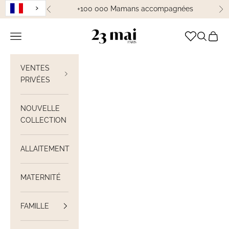
Passer au contenu
+100 000 Mamans accompagnées
Précédent
Su
23 Mai Paris
Ouvrir la navigation
Ouvrir la
Voir le
VENTES
PRIVÉES
NOUVELLE
COLLECTION
ALLAITEMENT
MATERNITÉ
FAMILLE