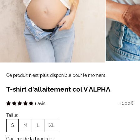
Ce produit n'est plus disponible pour le moment
T-shirt d'allaitement col V ALPHA
Prix de ve
41,00€
1 avis
Taille:
S
M
L
XL
Couleur de la broderie :