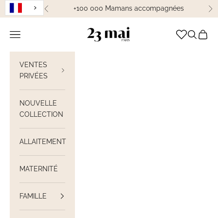
Passer au contenu
+100 000 Mamans accompagnées
Précédent
Su
23 Mai Paris
Ouvrir la navigation
Ouvrir la
Voir le
VENTES
PRIVÉES
NOUVELLE
COLLECTION
ALLAITEMENT
MATERNITÉ
FAMILLE