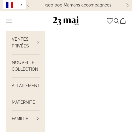
Passer au contenu
+100 000 Mamans accompagnées
Précédent
Su
23 Mai Paris
Ouvrir la navigation
Ouvrir la
Voir le
VENTES
PRIVÉES
NOUVELLE
COLLECTION
ALLAITEMENT
MATERNITÉ
FAMILLE