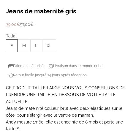
Jeans de maternité gris
Prix de vente
Prix normal
39,00€
57,00€
Talla:
S
M
L
XL
Paiement sécurisé
Livraison dans le monde entier
Retour facile jusqu'à 14 jours après réception
CE PRODUIT TAILLE LARGE NOUS VOUS CONSEILLONS DE
PRENDRE UNE TAILLE EN DESSOUS DE VOTRE TAILLE
ACTUELLE.
Jeans de maternité couleur brut avec deux élastiques sur le
côte, pour s'élargir avec le ventre de maman.
Andy mesure 1m60, elle est enceinte de 8 mois et porte une
taille S.