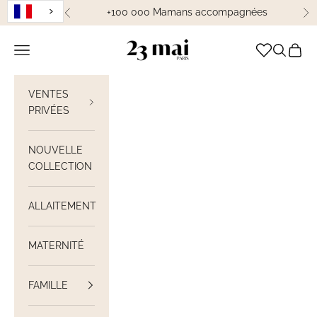
Passer au contenu
+100 000 Mamans accompagnées
Précédent
Su
23 Mai Paris
Ouvrir la navigation
Ouvrir la
Voir le
VENTES
PRIVÉES
NOUVELLE
COLLECTION
ALLAITEMENT
MATERNITÉ
FAMILLE