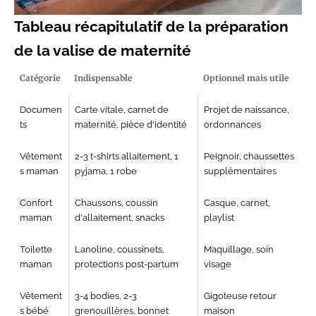
Tableau récapitulatif de la préparation
de la valise de maternité
Catégorie
Indispensable
Optionnel mais utile
Documen
Carte vitale, carnet de
Projet de naissance,
ts
maternité, pièce d'identité
ordonnances
Vêtement
2-3 t-shirts allaitement, 1
Peignoir, chaussettes
s maman
pyjama, 1 robe
supplémentaires
Confort
Chaussons, coussin
Casque, carnet,
maman
d'allaitement, snacks
playlist
Toilette
Lanoline, coussinets,
Maquillage, soin
maman
protections post-partum
visage
Vêtement
3-4 bodies, 2-3
Gigoteuse retour
s bébé
grenouillères, bonnet
maison