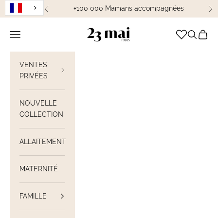
Passer au contenu
+100 000 Mamans accompagnées
Précédent
Su
23 Mai Paris
Ouvrir la navigation
Ouvrir la
Voir le
VENTES
PRIVÉES
NOUVELLE
COLLECTION
ALLAITEMENT
MATERNITÉ
FAMILLE