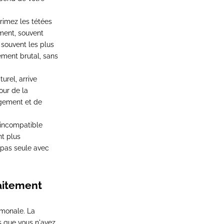
rimez les tétées
ment, souvent
t souvent les plus
ement brutal, sans
urel, arrive
our de la
agement et de
l incompatible
nt plus
 pas seule avec
laitement
rmonale. La
ns que vous n'avez