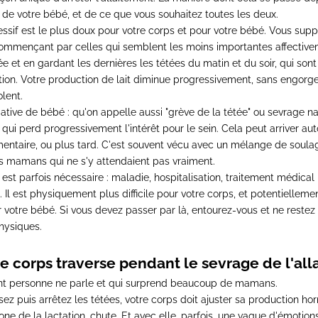
e de votre bébé, et de ce que vous souhaitez toutes les deux.
ssif
est le plus doux pour votre corps et pour votre bébé. Vous supp
commençant par celles qui semblent les moins importantes affective
ée et en gardant les dernières les tétées du matin et du soir, qui son
on. Votre production de lait diminue progressivement, sans engorg
lent.
tiative de bébé
: qu'on appelle aussi "grève de la tétée" ou sevrage nat
qui perd progressivement l'intérêt pour le sein. Cela peut arriver aut
limentaire, ou plus tard. C'est souvent vécu avec un mélange de soul
s mamans qui ne s'y attendaient pas vraiment.
est parfois nécessaire : maladie, hospitalisation, traitement médica
. Il est physiquement plus difficile pour votre corps, et potentielleme
r votre bébé. Si vous devez passer par là, entourez-vous et ne restez
hysiques.
e corps traverse pendant le sevrage de l'al
dont personne ne parle et qui surprend beaucoup de mamans.
ez puis arrêtez les tétées, votre corps doit ajuster sa production ho
one de la lactation, chute. Et avec elle, parfois, une vague d'émotio