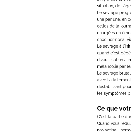
situation, de l'âg
Le sevrage progre
une par une, en 
celles de la journ
chargées en émoti
choc hormonal vio
Le sevrage à l'ini
quand c'est bébé 
diversification a
mélancolie par le
Le sevrage brutal
avec l'allaitement
déstabilisant pou
les symptômes p
Ce que votr
C'est la partie 
Quand vous réduis
prolactine, l'horm