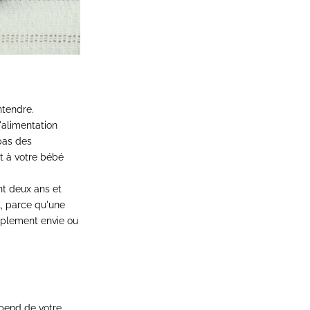
ntendre.
'alimentation
pas des
et à votre bébé
nt deux ans et
l, parce qu'une
implement envie ou
épend de votre