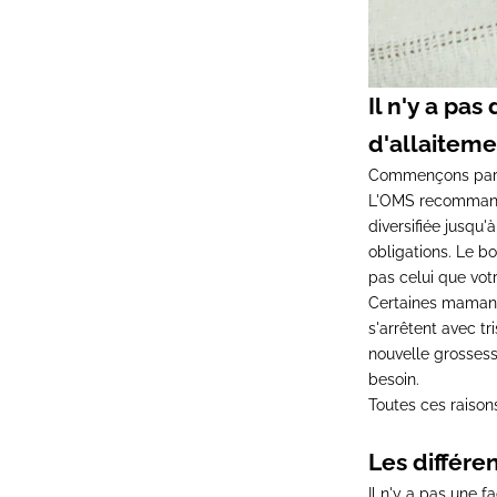
Il n'y a p
d'allaiteme
Commençons par là
L'OMS recommande 
diversifiée jusqu
obligations. Le bo
pas celui que vot
Certaines mamans 
s'arrêtent avec tr
nouvelle grossess
besoin.
Toutes ces raison
Les différe
Il n'y a pas une 