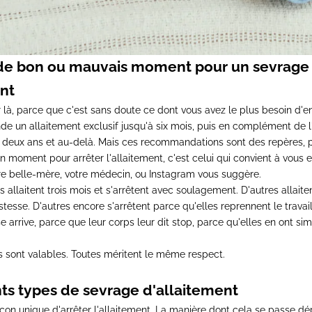
as de bon ou mauvais moment pour un sevrage
nt
, parce que c'est sans doute ce dont vous avez le plus besoin d'e
un allaitement exclusif jusqu'à six mois, puis en complément de l
'à deux ans et au-delà. Mais ces recommandations sont des repères, 
n moment pour arrêter l'allaitement, c'est celui qui convient à vous 
re belle-mère, votre médecin, ou Instagram vous suggère.
allaitent trois mois et s'arrêtent avec soulagement. D'autres allaite
istesse. D'autres encore s'arrêtent parce qu'elles reprennent le travai
e arrive, parce que leur corps leur dit stop, parce qu'elles en ont s
s sont valables. Toutes méritent le même respect.
nts types de sevrage d'allaitement
façon unique d'arrêter l'allaitement. La manière dont cela se passe d