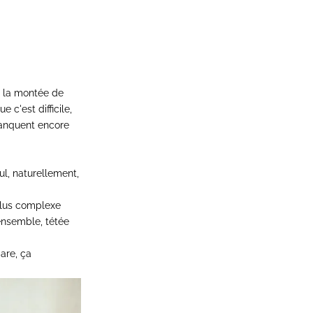
e la montée de
 c'est difficile,
anquent encore
ul, naturellement,
 plus complexe
 ensemble, tétée
pare, ça