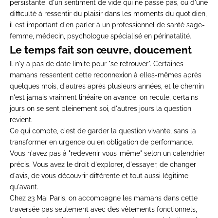
persistante, d'un sentiment
de vide qui ne passe pas, ou d'une
difficulté à ressentir du plaisir
dans les moments du quotidien,
il est important d'en parler à
un professionnel de santé
sage-
femme, médecin, psychologue
spécialisé en périnatalité.
Le temps fait son œuvre,
doucement
Il n'y a pas de date limite
pour "se retrouver".
Certaines
mamans ressentent cette
reconnexion à elles-mêmes après
quelques mois, d'autres après
plusieurs années, et le chemin
n'est
jamais vraiment linéaire on
avance, on recule, certains
jours on
se sent pleinement soi,
d'autres jours la question
revient.
Ce qui compte, c'est de
garder la question vivante, sans
la
transformer en urgence ou en
obligation de performance.
Vous n'avez
pas à "redevenir vous-même" selon
un calendrier
précis. Vous
avez le droit d'explorer,
d'essayer, de changer
d'avis, de vous
découvrir différente et tout aussi
légitime
qu'avant.
Chez 23 Mai Paris,
on accompagne les mamans
dans cette
traversée pas seulement
avec des vêtements fonctionnels,