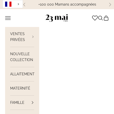
Passer au contenu
+100 000 Mamans accompagnées
Précédent
Su
23 Mai Paris
Ouvrir la navigation
Ouvrir la
Voir le
VENTES
PRIVÉES
NOUVELLE
COLLECTION
ALLAITEMENT
MATERNITÉ
FAMILLE