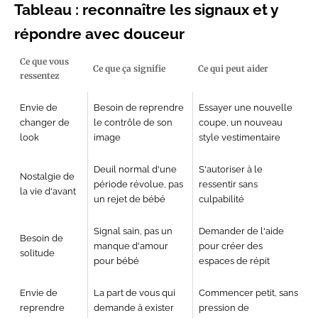
Tableau :
reconnaître les signaux et y
répondre
avec douceur
Ce que vous
Ce que ça signifie
Ce qui peut aider
ressentez
Envie de
Besoin de reprendre
Essayer une nouvelle
changer de
le contrôle de son
coupe, un
nouveau
look
image
style vestimentaire
Deuil
normal d'une
S'autoriser à le
Nostalgie de
période révolue, pas
ressentir sans
la vie d'avant
un
rejet de bébé
culpabilité
Signal
sain, pas un
Demander de l'aide
Besoin
de
manque d'amour
pour créer des
solitude
pour
bébé
espaces de répit
Envie de
La part de vous qui
Commencer petit, sans
reprendre
demande à exister
pression de