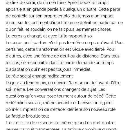
de lire, de sortir, de ne rien faire. Après bébé, le temps
appartient en grande partie à quelqu'un d'autre. Cette perte
de contrôle sur son propre emploi du temps a un impact
direct sur le sentiment d'identité on se définit en partie par ce
qu'on fait, et soudain, on ne fait plus les mêmes choses.
Le corps a changé, et avec lui le rapport à soi
Le corps post-partum n'est pas le même corps qu'avant. Pour
certaines, cette transformation est vécue avec fierté. Pour
d'autres, avec une forme de deuil ou de distance. Dans tous
les cas, se reconnaître dans le miroir demande un temps
d'adaptation qui n'est pas toujours immédiat.
Le rôle social change radicalement
Du jour au lendemain, on
devient "la maman de"
avant d'être
soi-même. Les
conversations changent de sujet. Les
questions qu'on vous pose
tournent autour de bébé. Cette
redéfinition sociale, même
aimante et bienveillante,
peut
donner l'impression de
s'effacer derrière son nouveau rôle.
La fatigue brouille tout
Il est
difficile de se sentir soi-même quand
on dort quatre
heures par nuit
fragmentées. La fatigue chronique du
post-