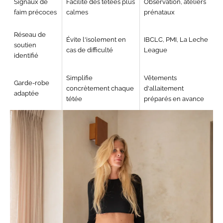
Signaux de
Facilite des tétées plus
Observation, ateliers
faim précoces
calmes
prénataux
Réseau de
Évite l'isolement en
IBCLC, PMI, La Leche
soutien
cas de difficulté
League
identifié
Simplifie
Vêtements
Garde-robe
concrètement chaque
d'allaitement
adaptée
tétée
préparés en avance