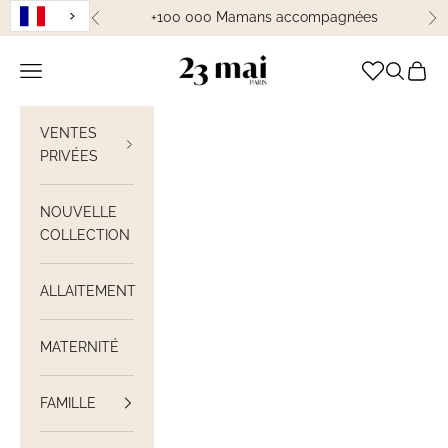
Passer au contenu
+100 000 Mamans accompagnées
Précédent
Su
23 Mai Paris
Ouvrir la navigation
Ouvrir la
Voir le
VENTES
PRIVÉES
NOUVELLE
COLLECTION
ALLAITEMENT
MATERNITÉ
FAMILLE