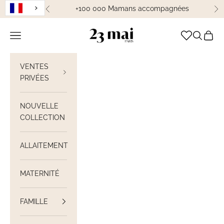
Passer au contenu
+100 000 Mamans accompagnées
Précédent
Su
23 Mai Paris
Ouvrir la navigation
Ouvrir la
Voir le
VENTES
PRIVÉES
NOUVELLE
COLLECTION
ALLAITEMENT
MATERNITÉ
FAMILLE