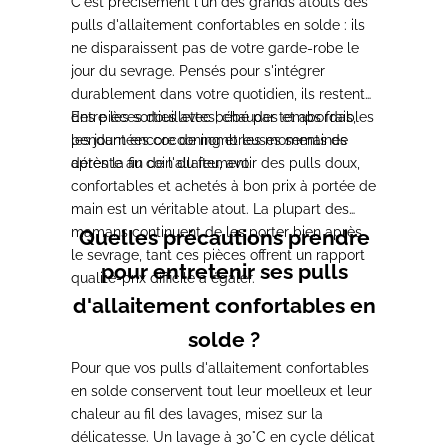
C'est précisément l'un des grands atouts des
pulls d'allaitement confortables en solde : ils
ne disparaissent pas de votre garde-robe le
jour du sevrage. Pensés pour s'intégrer
durablement dans votre quotidien, ils restent
des pièces douillettes, chaudes et abordables
Entre les sorties avec bébé par temps frais,
pendant encore de nombreuses semaines
les journées cocooning et les moments de
après la fin de l'allaitement.
détente au coin du feu, avoir des pulls doux,
confortables et achetés à bon prix à portée de
main est un véritable atout. La plupart des
mamans continuent de les porter bien après
Quelles précautions prendre
le sevrage, tant ces pièces offrent un rapport
pour entretenir ses pulls
qualité-prix difficile à égaler.
d'allaitement confortables en
solde ?
Pour que vos pulls d'allaitement confortables
en solde conservent tout leur moelleux et leur
chaleur au fil des lavages, misez sur la
délicatesse. Un lavage à 30°C en cycle délicat