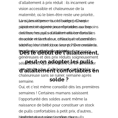
d'allaitement à prix réduit : ils incarnent une
vision accessible et chaleureuse de la
maternité, où le bien-être reste une priorité
sans jamais peser sur le budget. Chaque
Là où les vêtements ordinaires peuvent
pièce est imaginée pour répondre aux besoins
rapidement devenir inconfortables ou trop
des femmes qui souhaitent allaiter dans la
coûteux, les pulls d'allaitement confortables
douceur et la chaleur, celles qui refusent de
en solde restent doux, chauds et accessibles
sacrifier leur confort ou leur porte-monnaie le
tétée après tétée. Leur secret ? Des matières
temps de cette belle période.
moelleuses et enveloppantes, des coupes
Dès le début de l'allaitement,
généreuses et des prix réduits soigneusement
peut-on adopter les pulls
sélectionnés qui permettent de se constituer
une garde-robe d'allaitement confortable et
d'allaitement confortables en
chaleureuse sans se ruiner, semaine après
solde ?
semaine.
Oui, et c'est même conseillé dès les premières
semaines ! Certaines mamans saisissent
l'opportunité des soldes avant même la
naissance de bébé pour constituer un stock
de pulls confortables à petit prix, d'autres
profitent des promotions en cours
Une chose est sûre : profiter des pulls