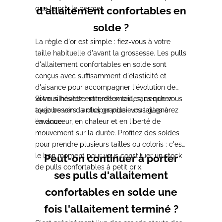
que le prix le permet.
d'allaitement confortables en
solde ?
La règle d'or est simple : fiez-vous à votre
taille habituelle d'avant la grossesse. Les pulls
d'allaitement confortables en solde sont
conçus avec suffisamment d'élasticité et
d'aisance pour accompagner l'évolution de
votre silhouette naturellement, sans que vous
Si vous hésitez entre deux tailles, penchez
ayez besoin d'anticiper plusieurs tailles à
toujours vers la plus grande : vous gagnerez
l'avance.
en douceur, en chaleur et en liberté de
mouvement sur la durée. Profitez des soldes
pour prendre plusieurs tailles ou coloris : c'est
le bon moment pour vous constituer un stock
Peut-on continuer à porter
de pulls confortables à petit prix.
ses pulls d'allaitement
confortables en solde une
fois l'allaitement terminé ?