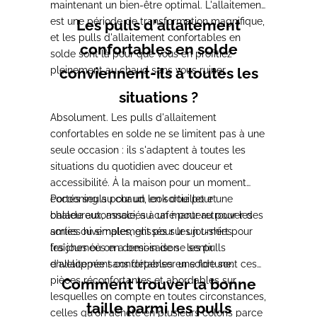
maintenant un bien-être optimal. L'allaitement
est une période de transformation magnifique,
Les pulls d'allaitement
et les pulls d'allaitement confortables en
confortables en solde
solde sont là pour que vous en profitiez
pleinement au chaud sans vous ruiner.
conviennent-ils à toutes les
situations ?
Absolument. Les pulls d'allaitement
confortables en solde ne se limitent pas à une
seule occasion : ils s'adaptent à toutes les
situations du quotidien avec douceur et
accessibilité. À la maison pour un moment
cocooning au chaud, en sortie pour une
Portés seuls pour un look douillet et
balade automnale, au café pour retrouver des
chaleureux, associés à un manteau pour les
amies ou simplement pour les journées
sorties hivernales, glissés sur un t-shirt pour
fraîches où on a besoin de se sentir
les journées en demi-saison : les pulls
enveloppée sans dépenser une fortune.
d'allaitement confortables en solde sont ces
pièces réconfortantes et abordables sur
Comment trouver la bonne
lesquelles on compte en toutes circonstances,
taille parmi les pulls
celles qu'on achète en plusieurs coloris parce