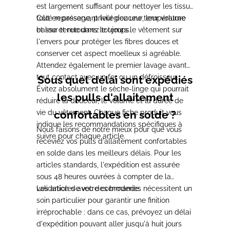
est largement suffisant pour nettoyer les tissus
tout en préservant leur douceur, leur volume
Côté repassage, privilégiez une température
et leur tenue dans le temps.
basse et retournez toujours le vêtement sur
l'envers pour protéger les fibres douces et
conserver cet aspect moelleux si agréable.
Attendez également le premier lavage avant
tout contact avec un fer ou un défroisseur.
Sous quel délai sont expédiés
Évitez absolument le sèche-linge qui pourrait
les pulls d'allaitement
réduire la douceur, le volume et la durée de
vie du vêtement. Chaque fiche produit vous
confortables en solde ?
indique les recommandations spécifiques à
Nous faisons de notre mieux pour que vous
suivre pour chaque article.
receviez vos pulls d'allaitement confortables
en solde dans les meilleurs délais. Pour les
articles standards, l'expédition est assurée
sous 48 heures ouvrées à compter de la
validation de votre commande.
Les articles avec des broderies nécessitent un
soin particulier pour garantir une finition
irréprochable : dans ce cas, prévoyez un délai
d'expédition pouvant aller jusqu'à huit jours