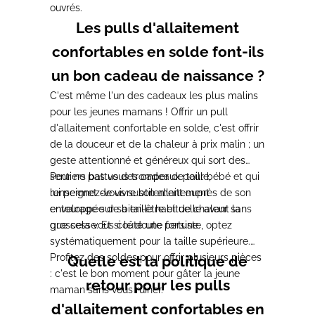
ouvrés.
Les pulls d'allaitement
confortables en solde font-ils
un bon cadeau de naissance ?
C'est même l'un des cadeaux les plus malins
pour les jeunes mamans ! Offrir un pull
d'allaitement confortable en solde, c'est offrir
de la douceur et de la chaleur à prix malin ; un
geste attentionné et généreux qui sort des
sentiers battus des cadeaux pour bébé et qui
Pour ne pas vous tromper de taille,
lui permet de vivre son allaitement
renseignez-vous subtilement auprès de son
enveloppée de bien-être et de chaleur sans
entourage sur sa taille habituelle avant la
que cela vous coûte une fortune.
grossesse. Et si le doute persiste, optez
systématiquement pour la taille supérieure.
Profitez des soldes pour offrir plusieurs pièces
Quelle est la politique de
: c'est le bon moment pour gâter la jeune
retour pour les pulls
maman sans vous ruiner.
d'allaitement confortables en