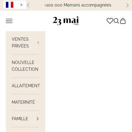
Passer au contenu
+100 000 Mamans accompagnées
Précédent
Su
23 Mai Paris
Ouvrir la navigation
Ouvrir la
Voir le
VENTES
PRIVÉES
NOUVELLE
COLLECTION
ALLAITEMENT
MATERNITÉ
FAMILLE