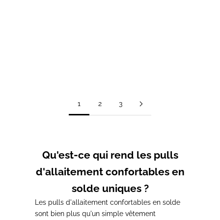
T-shirt d'allaitement
T-shirt d'allaitement ROSE
MAMMA bleu
Prix de vente
Prix normal
20,00€
33,00€
Prix de vente
Prix normal
A partir de 31,00€
39,00€
1
2
3
Qu'est-ce qui rend les pulls
d'allaitement confortables en
solde uniques ?
Les pulls d'allaitement confortables en solde
sont bien plus qu'un simple vêtement