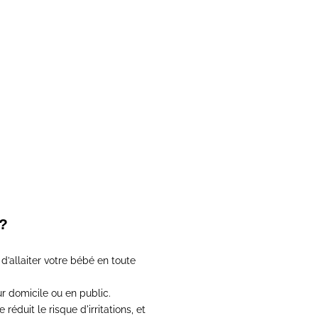
ent taupe
al
 ?
’allaiter votre bébé en toute
eur domicile ou en public
.
réduit le risque d'irritations, et