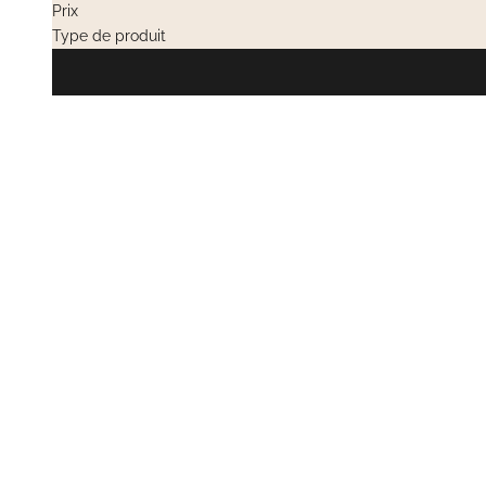
Prix
Type de produit
EN RUPTURE
EN RUPTURE
VENTES PRIVÉES
VENTES PRIV