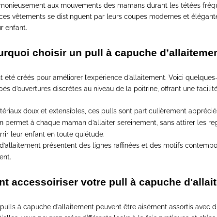
 harmonieusement aux mouvements des mamans durant les tétées fréq
ces vêtements se distinguent par leurs coupes modernes et élégant
r enfant.
rquoi choisir un pull à capuche d’allaiteme
t été créés pour améliorer l’expérience d’allaitement.
Voici quelques-u
 d’ouvertures discrètes au niveau de la poitrine, offrant une facilité 
ériaux doux et extensibles, ces pulls sont particulièrement apprécié
 permet à chaque maman d’allaiter sereinement, sans attirer les re
rrir leur enfant en toute quiétude.
d’allaitement présentent des lignes raffinées et des motifs contem
ent.
 accessoiriser votre pull à capuche d'allai
 pulls à capuche d’allaitement peuvent être aisément assortis avec d