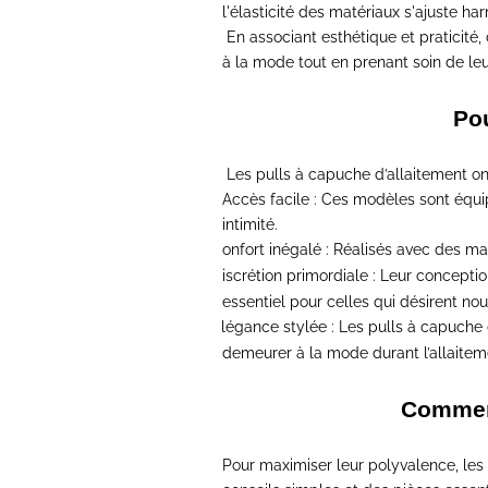
l'élasticité des matériaux s'ajuste
En associant esthétique et praticité,
à la mode tout en prenant soin de leu
Pou
Les pulls à capuche d’allaitement on
Accès facile :
Ces modèles sont équipés
intimité.
Confort inégalé
:
Réalisés avec des mat
-
Discrétion primordiale :
Leur conception
-
essentiel pour celles qui désirent nou
Élégance stylée :
Les pulls à capuche 
-
demeurer à la mode durant l’allaitem
Comment
Pour maximiser leur polyvalence,
les