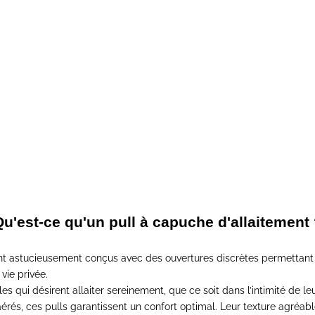
Pull à capuche d'allaitem
puche d'allaitement MILKBOX
Prix de vente
Prix norm
60,00€
69,00€
Prix de vente
Prix normal
34,50€
69,00€
u'est-ce qu'un pull à capuche d'allaitement
ont astucieusement
conçus avec des ouvertures discrètes permettant d
vie privée.
les qui désirent allaiter sereinement, que ce soit dans l’intimité de l
aérés, ces pulls garantissent un confort optimal.
Leur texture agréable 