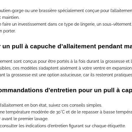
outien-gorge ou une brassière spécialement conçue pour l’allaitemen
t maintien.
e faire un investissement dans ce type de lingerie,
un sous-vêtement c
n porter.
er un pull à capuche d’allaitement pendant m
itement sont
conçus pour être portés à la fois durant la grossesse et l
sibles,
ces modèles s’adaptent aisément à votre ventre en expansion
dant la grossesse est une option astucieuse, car
ils resteront pratique
commandations d'entretien pour un pull à cap
d’allaitement en bon état
, suivez ces conseils simples.
 une
température modérée de 30°C
et de le
repasser à basse tempéra
r
avant le premier lavage.
consulter les indications d’entretien
figurant sur chaque étiquette.