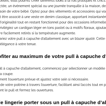
elles, vous pourrez créer différents looks à la fois pratiques et chics.
ctée, un événement spécial ou une journée tranquille à la maison,
de
 soin de votre bébé
. Optez pour des vêtements et accessoires qui vous
t être associé à une veste en denim classique, apportant instantané
originalité tout en restant fonctionnel pour des occasions informelle
privilégiez un cardigan léger en tons pastel ou à motifs floraux, ajout
re facilement retirés si la température augmente.
ariez votre pull à capuche d’allaitement avec un blazer ajusté. Cett
 élégance à votre tenue.
iter au maximum de votre pull à capuche d’
pull à capuche d’allaitement,
commencez par sélectionner un modèle 
la coupe.
ment l’ouverture prévue
et ajustez votre sein si nécessaire.
e votre poitrine à travers l’ouverture
, facilitant ainsi l’accès tout en
nt le pull et fermez les ouvertures.
e lingerie porter sous un pull à capuche d’a