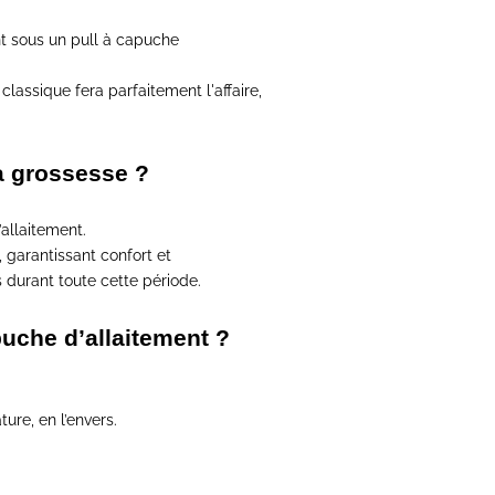
t
sous un pull à capuche
lassique fera parfaitement l'affaire
,
a grossesse ?
’allaitement
.
, garantissant confort et
s durant toute cette période.
uche d’allaitement ?
ture
, en l’envers.