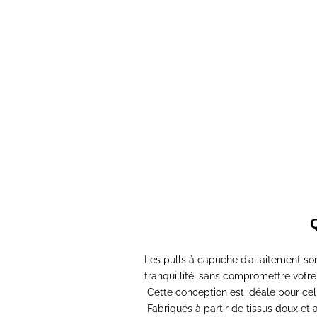
Pull à ca
Pull à capuche d'allaitement #MOMMY
Prix de vente
73,00€
Q
Les pulls à capuche d’allaitement s
tranquillité
, sans compromettre votre 
Cette conception est idéale pour
cel
Fabriqués à partir de tissus doux et 