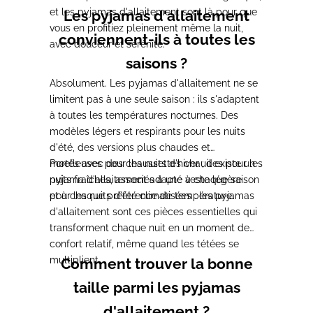
et les pyjamas d'allaitement sont là pour que
Les pyjamas d'allaitement
vous en profitiez pleinement même la nuit,
conviennent-ils à toutes les
avec douceur et sérénité.
saisons ?
Absolument. Les pyjamas d'allaitement ne se
limitent pas à une seule saison : ils s'adaptent
à toutes les températures nocturnes. Des
modèles légers et respirants pour les nuits
d'été, des versions plus chaudes et
moelleuses pour les nuits d'hiver ; il existe un
Portés avec des chaussettes chaudes pour les
pyjama d'allaitement adapté à chaque saison
nuits fraîches, associés à une veste légère
et à chaque préférence de température.
pour les nuits d'été climatisées : les pyjamas
d'allaitement sont ces pièces essentielles qui
transforment chaque nuit en un moment de
confort relatif, même quand les tétées se
multiplient.
Comment trouver la bonne
taille parmi les pyjamas
d'allaitement ?