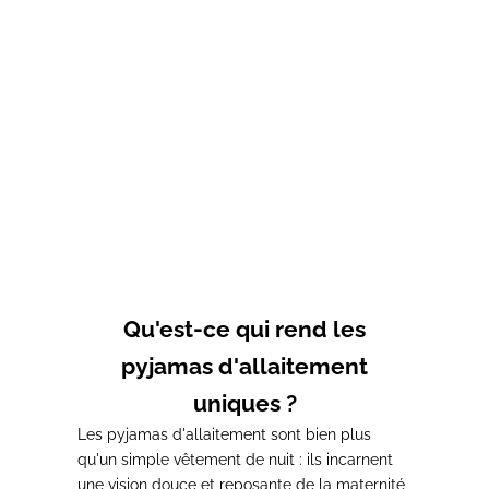
Chemise de nuit
Chemise de nuit
d'allaitement LEOPARD
d'allaitement Rose
Prix de vente
Prix de vente
Prix normal
46,00€
22,00€
44,00€
Qu'est-ce qui rend les
pyjamas d'allaitement
uniques ?
Les pyjamas d'allaitement sont bien plus
qu'un simple vêtement de nuit : ils incarnent
une vision douce et reposante de la maternité,