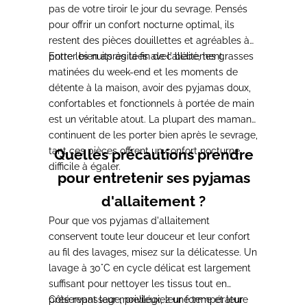
pas de votre tiroir le jour du sevrage. Pensés
pour offrir un confort nocturne optimal, ils
restent des pièces douillettes et agréables à
porter bien après la fin de l'allaitement.
Entre les nuits agitées avec bébé, les grasses
matinées du week-end et les moments de
détente à la maison, avoir des pyjamas doux,
confortables et fonctionnels à portée de main
est un véritable atout. La plupart des mamans
continuent de les porter bien après le sevrage,
tant ces pièces offrent un confort nocturne
Quelles précautions prendre
difficile à égaler.
pour entretenir ses pyjamas
d'allaitement ?
Pour que vos pyjamas d'allaitement
conservent toute leur douceur et leur confort
au fil des lavages, misez sur la délicatesse. Un
lavage à 30°C en cycle délicat est largement
suffisant pour nettoyer les tissus tout en
préservant leur moelleux, leur forme et leur
Côté repassage, privilégiez une température