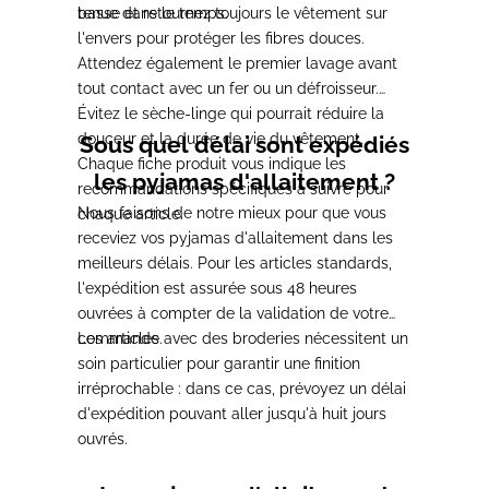
tenue dans le temps.
basse et retournez toujours le vêtement sur
l'envers pour protéger les fibres douces.
Attendez également le premier lavage avant
tout contact avec un fer ou un défroisseur.
Évitez le sèche-linge qui pourrait réduire la
douceur et la durée de vie du vêtement.
Sous quel délai sont expédiés
Chaque fiche produit vous indique les
les pyjamas d'allaitement ?
recommandations spécifiques à suivre pour
Nous faisons de notre mieux pour que vous
chaque article.
receviez vos pyjamas d'allaitement dans les
meilleurs délais. Pour les articles standards,
l'expédition est assurée sous 48 heures
ouvrées à compter de la validation de votre
commande.
Les articles avec des broderies nécessitent un
soin particulier pour garantir une finition
irréprochable : dans ce cas, prévoyez un délai
d'expédition pouvant aller jusqu'à huit jours
ouvrés.