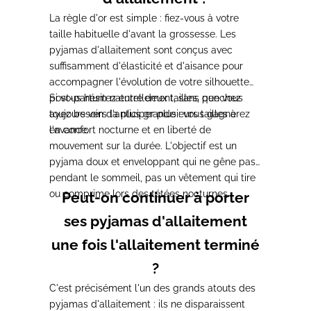
La règle d'or est simple : fiez-vous à votre
taille habituelle d'avant la grossesse. Les
pyjamas d'allaitement sont conçus avec
suffisamment d'élasticité et d'aisance pour
accompagner l'évolution de votre silhouette
post-partum naturellement, sans que vous
Si vous hésitez entre deux tailles, penchez
ayez besoin d'anticiper plusieurs tailles à
toujours vers la plus grande : vous gagnerez
l'avance.
en confort nocturne et en liberté de
mouvement sur la durée. L'objectif est un
pyjama doux et enveloppant qui ne gêne pas
pendant le sommeil, pas un vêtement qui tire
ou comprime lors des tétées nocturnes.
Peut-on continuer à porter
ses pyjamas d'allaitement
une fois l'allaitement terminé
?
C'est précisément l'un des grands atouts des
pyjamas d'allaitement : ils ne disparaissent