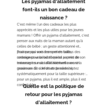
Les pyjamas d'allaitement
font-ils un bon cadeau de
naissance ?
C'est même l'un des cadeaux les plus
appréciés et les plus utiles pour les jeunes
mamans ! Offrir un pyjama d'allaitement, c'est
penser aux nuits de la maman autant qu'à
celles de bébé ; un geste attentionné et
pratique qui sort des sentiers battus des
Pour ne pas vous tromper de taille,
cadeaux pour bébé et qui lui permet de
renseignez-vous subtilement auprès de son
traverser les nuits d'allaitement avec un
entourage sur sa taille habituelle avant la
maximum de confort et de sérénité.
grossesse. Et si le doute persiste, optez
systématiquement pour la taille supérieure :
pour un pyjama, plus il est ample, plus il est
confortable.
Quelle est la politique de
retour pour les pyjamas
d'allaitement ?