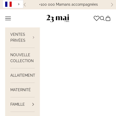
Passer au contenu
+100 000 Mamans accompagnées
Précédent
Su
23 Mai Paris
Ouvrir la navigation
Ouvrir la
Voir le
VENTES
PRIVÉES
NOUVELLE
COLLECTION
ALLAITEMENT
MATERNITÉ
FAMILLE