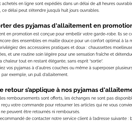
t achetés en ligne sont
expédiés dans un délai de 48 heures ouvrabl
, ce délai peut s’étendre jusqu’à huit jours ouvrables.
er des pyjamas d'allaitement en promotion
t en promotion est conçue pour embellir votre garde-robe.
Ils se 
 encore des ensembles en maille douce pour un confort optimal à la 
privilégiez des accessoires pratiques et doux :
chaussettes moelleuse
s, et une routine soin légère pour une sensation fraîche et détendue.
haleur tout en restant élégante, sans esprit “sortie”.
ciez vos pyjamas à d'autres couches ou même à superposer plusieurs
, par exemple, un
pull d’allaitement
.
e retour s’applique à nos pyjamas d'allaite
s les remboursements sont offerts
, les échanges ne sont pas disponib
ir reçu votre commande
pour retourner les articles qui ne vous convi
s ne peuvent être retournés ni remboursés.
t recommandé de contacter notre service client à l’adresse suivante 