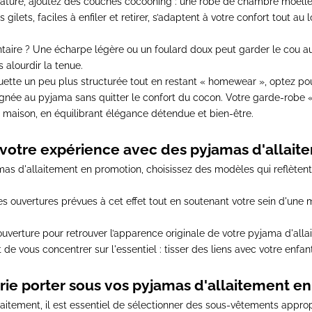
érature, ajoutez des couches cocooning
: une robe de chambre moelleus
gilets, faciles à enfiler et retirer, s’adaptent à votre confort tout au
taire ?
Une écharpe légère ou un foulard doux peut garder le cou au 
 alourdir la tenue.
ouette un peu plus structurée tout en restant « homewear »
, optez po
oignée au pyjama sans quitter le confort du cocon. Votre garde-robe 
la maison, en équilibrant élégance détendue et bien-être.
otre expérience avec des pyjamas d'allait
mas d'allaitement en promotion,
choisissez des modèles qui reflètent
les ouvertures prévues à cet effet tout en soutenant votre sein d'une 
 l’ouverture pour retrouver l’apparence originale de votre pyjama d'alla
e vous concentrer sur l'essentiel : tisser des liens avec votre enfant
rie porter sous vos pyjamas d'allaitement e
itement, il est essentiel de sélectionner des sous-vêtements appro