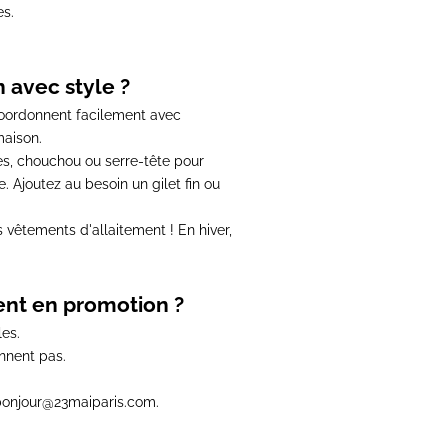
es
.
 avec style ?
coordonnent facilement avec
maison.
s, chouchou ou serre-tête pour
 Ajoutez au besoin un gilet fin ou
 vêtements d'allaitement !
En hiver,
ment en promotion ?
les.
ennent pas.
: bonjour@23maiparis.com.