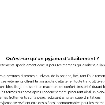
 d'allaitement OPEN BAR
Prix de vente
55,00€
Qu'est-ce qu'un pyjama d'allaitement ?
êtements spécialement conçus pour les mamans qui allaitent, alliant
ouvertures discrètes au niveau de la poitrine, facilitant l'allaiteme
s vêtements offrent la possibilité d'allaiter en toute tranquillité et 
tensibles, ils garantissent un maximum de confort, très prisé durant 
s formes du corps après l'accouchement, procurant ainsi un bien-êt
les frottements sur la peau, réduisant ainsi le risque d'irritations
.
pyjamas se révèlent être des pièces incontournables pour les maman