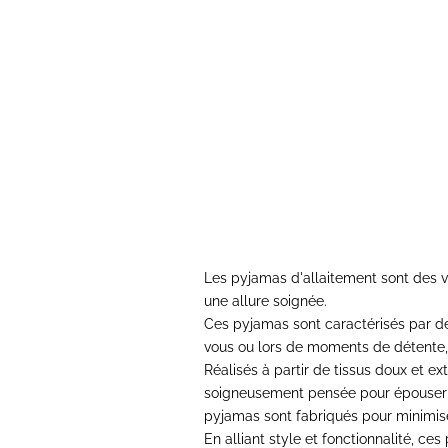
Pyjama
Pyjama d'allaitement BLANC
Prix de vente
Prix normal
24,00€
70,00€
Les pyjamas d'allaitement sont des
v
une allure soignée
.
Ces pyjamas sont caractérisés par des 
vous ou lors de moments de détente, ce
Réalisés à partir de tissus doux et ex
soigneusement pensée pour épouser le
pyjamas sont fabriqués pour minimiser 
En alliant style et fonctionnalité,
ces 