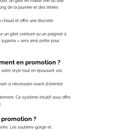
e, un gilet en maille fine ou une
 long de la journée et des tétées
chaud et offrir une discrète
ur un gilet ceinturé ou un peignoir à
« pyjama » sera ainsi prête pour
ement en promotion ?
 votre style tout en épousant vos
main si nécessaire
avant d’orienter
itement.
Ce système intuitif vous offre
.
n promotion ?
priés.
Les soutiens-gorge et