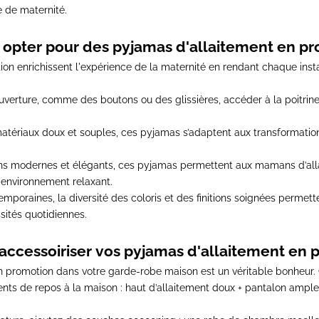
de de maternité
.
 opter pour des pyjamas d'allaitement en pr
tion
enrichissent l'expérience de la maternité en rendant chaque inst
erture, comme des boutons ou des glissières, accéder à la poitrine 
atériaux doux et souples, ces pyjamas s’adaptent aux transformation
s modernes et élégants, ces pyjamas permettent aux mamans d’allai
un environnement relaxant.
poraines, la diversité des coloris et des finitions soignées perme
sités quotidiennes.
cessoiriser vos pyjamas d'allaitement en 
n promotion dans votre garde-robe maison est un véritable bonheur.
ents de repos à la maison
: haut d’allaitement doux + pantalon ampl