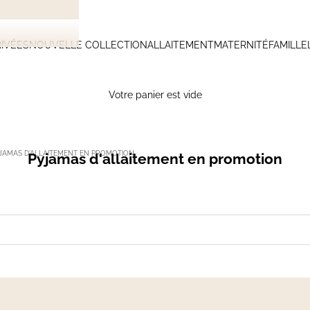
IVÉES
NOUVELLE COLLECTION
ALLAITEMENT
MATERNITÉ
FAMILLE
Votre panier est vide
JAMAS D'ALLAITEMENT EN PROMOTION
Pyjamas d'allaitement en promotion