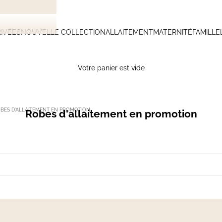
IVÉES
NOUVELLE COLLECTION
ALLAITEMENT
MATERNITÉ
FAMILLE
Votre panier est vide
BES D'ALLAITEMENT EN PROMOTION
Robes d'allaitement en promotion