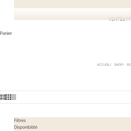
VENTES PR
Panier
ACCUEIL
SHOP
RO
Filtres
Disponibilité