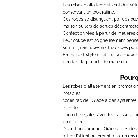
Les robes d'allaitement sont des vê
conservant un look raffiné.
Ces robes se distinguent par des ouve
maison ou lors de sorties décontract
Confectionnées à partir de matières d
Leur coupe est soigneusement pensée
surcroît,
ces robes sont conçues pour li
En mariant style et utilité,
ces robes 
pendant la période de maternité.
Pourq
Les robes d'allaitement en promotion
notables :
Accès rapide :
Grâce à des systèmes d’
·
intimité.
Confort inégalé :
Avec leurs tissus do
·
prolongée.
Discrétion garantie :
Grâce à des desig
·
attirer l’attention, créant ainsi un en