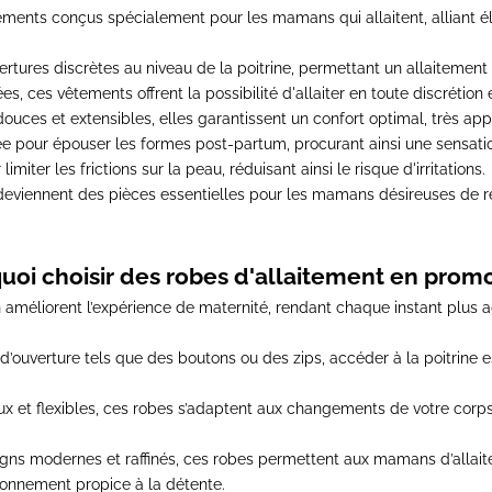
tements conçus spécialement pour les mamans qui allaitent
, alliant 
rtures discrètes au niveau de la poitrine, permettant un allaitement 
ées,
ces vêtements offrent la possibilité d'allaiter en toute discrétion e
ouces et extensibles, elles garantissent un confort optimal, très ap
 pour épouser les formes post-partum, procurant ainsi une sensatio
miter les frictions sur la peau, réduisant ainsi le risque d'irritations
.
deviennent des pièces essentielles pour les mamans désireuses de r
uoi choisir des robes d'allaitement en promo
 améliorent l’expérience de maternité, rendant chaque instant plus 
ouverture tels que des boutons ou des zips, accéder à la poitrine e
ux et flexibles, ces robes s’adaptent aux changements de votre corps,
ns modernes et raffinés, ces robes permettent aux mamans d’allaite
vironnement propice à la détente.