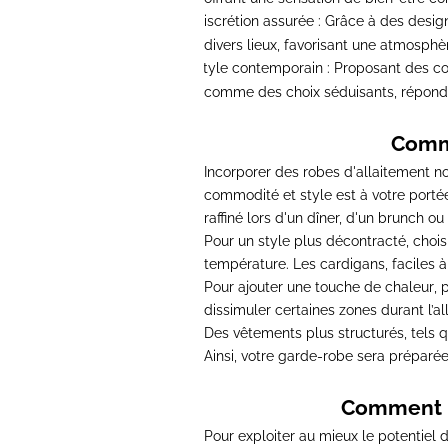
Discrétion assurée
: Grâce à des desig
-
divers lieux, favorisant une atmosphèr
Style contemporain
: Proposant des co
-
comme des choix séduisants, répond
Comme
Incorporer des robes d'allaitement no
commodité et style est à votre portée
raffiné lors d'un dîner, d'un brunch ou
Pour un style plus décontracté
, choi
température. Les cardigans, faciles à 
Pour ajouter une touche de chaleur
, 
dissimuler certaines zones durant l’al
Des vêtements plus structurés, tels q
Ainsi, votre garde-robe sera préparé
Comment pr
Pour exploiter au mieux le potentiel d