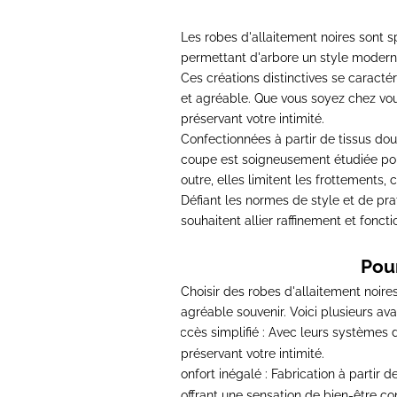
Les robes d'allaitement noires sont
s
permettant d'arbore un style modern
Ces créations distinctives se caractér
et agréable.
Que vous soyez chez vou
préservant votre intimité.
Confectionnées à partir de tissus dou
coupe est soigneusement étudiée pou
outre, elles limitent les frottements, 
Défiant les normes de style et de prat
souhaitent allier raffinement et foncti
Pour
Choisir des robes d'allaitement noir
agréable souvenir. Voici plusieurs avan
Accès simplifié
: Avec leurs systèmes d
-
préservant votre intimité.
Confort inégalé
: Fabrication à partir d
-
offrant une sensation de bien-être con