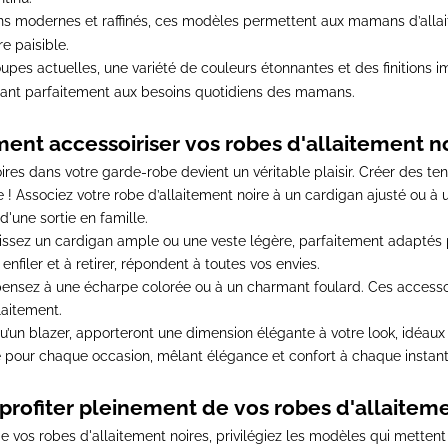
ns modernes et raffinés, ces modèles permettent aux mamans d’allait
e paisible.
upes actuelles, une variété de couleurs étonnantes et des finitions 
ant parfaitement aux besoins quotidiens des mamans.
nt accessoiriser vos robes d'allaitement no
ires dans votre garde-robe devient un véritable plaisir.
Créer des ten
 !
Associez votre robe d’allaitement noire à un cardigan ajusté ou à 
 d'une sortie en famille.
sissez un cardigan ample ou une veste légère, parfaitement adaptés p
enfiler et à retirer, répondent à toutes vos envies.
pensez à une écharpe colorée ou à un charmant foulard. Ces accesso
laitement.
u’un blazer, apporteront une dimension élégante à votre look,
idéaux
e pour chaque occasion, mêlant élégance et confort à chaque instant
ofiter pleinement de vos robes d'allaiteme
e vos robes d'allaitement noires, privilégiez
les modèles qui mettent 