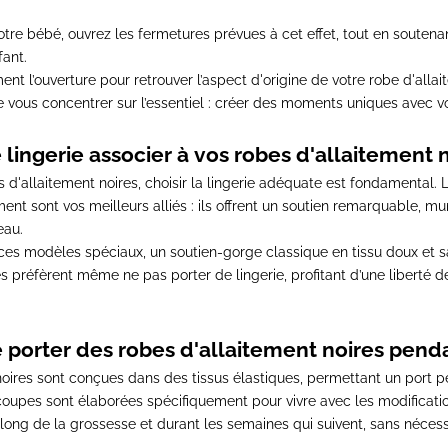
votre bébé,
ouvrez les fermetures prévues à cet effet
, tout en soutena
ant.
nt l’ouverture pour retrouver l’aspect d'origine de votre robe d'alla
e vous concentrer sur l’essentiel : créer des moments uniques avec v
 lingerie associer à vos robes d'allaitement n
 d'allaitement noires, choisir la lingerie adéquate est fondamental.
L
ent sont vos meilleurs alliés
: ils offrent un soutien remarquable, mun
eau.
 ces modèles spéciaux,
un soutien-gorge classique en tissu doux et 
es préfèrent même ne pas porter de lingerie, profitant d’une liberté
e porter des robes d'allaitement noires pend
oires sont
conçues dans des tissus élastiques, permettant un port p
 coupes sont élaborées spécifiquement pour vivre avec les modificatio
 long de la grossesse et durant les semaines qui suivent
, sans néces