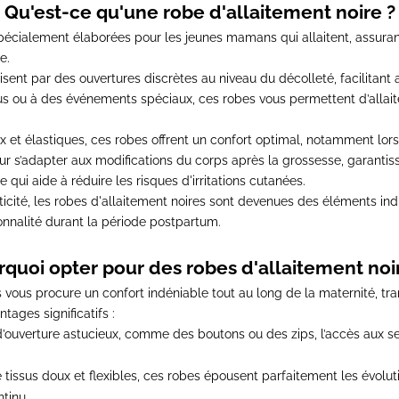
Qu'est-ce qu'une robe d'allaitement noire ?
pécialement élaborées pour les jeunes mamans qui allaitent
, assura
e.
isent par des ouvertures discrètes au niveau du décolleté, facilitant 
s ou à des événements spéciaux, ces robes vous permettent d’allait
x et élastiques, ces robes offrent un confort optimal, notamment lors
r s’adapter aux modifications du corps après la grossesse
, garantis
ce qui aide à réduire les risques d'irritations cutanées.
icité,
les robes d'allaitement noires sont devenues des éléments i
onnalité
durant la période postpartum.
quoi opter pour des robes d'allaitement noi
es vous procure
un confort indéniable tout au long de la maternité
, tr
tages significatifs :
’ouverture astucieux, comme des boutons ou des zips, l’accès aux se
e tissus doux et flexibles, ces robes épousent parfaitement les évolut
tinu.