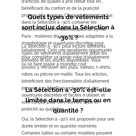
d’articles de qualité à prix réduit tout en
bénéficiant du confort et de la praticité
propres à la marque. Chaque vêtement inclus
Quels types de vêtements
dans la Sélection à -30% conserve les
sont inclus dans la Sélection à
caractéristiques emblématiques de 23 Mai
Paris : matières douces, coupes adaptées à la
-30% ?
morphologie et ouvertures discrètes pour
La Sélection à -30% peut inclure différents
l’allaitement. C’est une excellente opportunité
types de vêtements d’allaitement selon les
pour compléter sa garde-robe d’allaitement
périodes et les stocks disponibles. Vous
ou se faire plaisir à moindre coût.
pouvez y retrouver des pulls, sweats, t-shirts,
robes ou pièces en maille. Tous les articles
bénéficient des fonctionnalités d’allaitement
propres à 23 Mai Paris, notamment des
La Sélection à -30% est-elle
ouvertures discrètes et faciles à utiliser, et
limitée dans le temps ou en
sont conçus pour offrir confort, style et
praticité au quotidien.
quantité ?
Oui, la Sélection à -30% est proposée pour une
durée limitée et en quantité restreinte.
Certaines tailles ou certains modèles peuvent