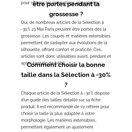
pour obtenir les instructions appropriées.
être portés pendant la
grossesse ?
Oui, de nombreux articles de la Sélection à
-30% 23 Mai Paris peuvent être portés dès la
grossesse. Les coupes et matières extensibles
permettent de s’adapter aux évolutions de la
silhouette, offrant confort et praticité. Ces
articles sont donc utilisables avant, pendant et
après l’arrivée de bébé.
Comment choisir la bonne
taille dans la Sélection à -30%
?
Chaque article de la Sélection à -30% dispose
d’un guide des tailles détaillé sur sa fiche
produit. Il est recommandé de s’y référer pour
choisir la taille la plus adaptée à votre
morphologie. Les matières extensibles
permettent également un ajustement