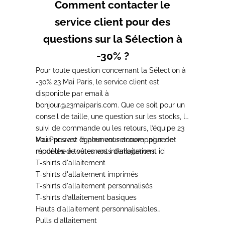
Comment contacter le
service client pour des
questions sur la Sélection à
-30% ?
Pour toute question concernant la Sélection à
-30% 23 Mai Paris, le service client est
disponible par email à
bonjour@23maiparis.com
. Que ce soit pour un
conseil de taille, une question sur les stocks, le
suivi de commande ou les retours, l’équipe 23
Mai Paris est là pour vous accompagner et
Vous pouvez également retrouver plus de
répondre à toutes vos interrogations.
modèles de
vêtements d'allaitement
ici
T-shirts d'allaitement
T-shirts d'allaitement imprimés
T-shirts d'allaitement personnalisés
T-shirts d’allaitement basiques
Hauts d’allaitement personnalisables
Pulls d'allaitement