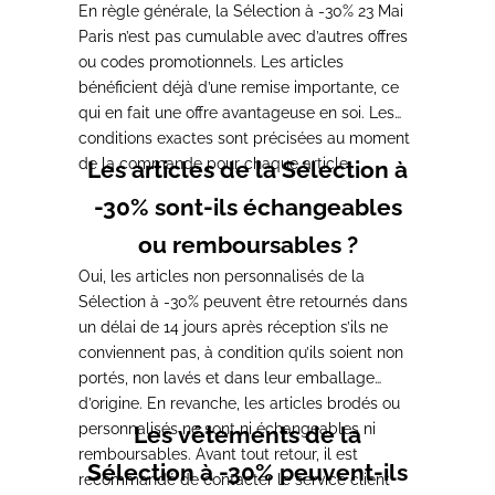
En règle générale, la Sélection à -30% 23 Mai
Paris n’est pas cumulable avec d’autres offres
ou codes promotionnels. Les articles
bénéficient déjà d’une remise importante, ce
qui en fait une offre avantageuse en soi. Les
conditions exactes sont précisées au moment
de la commande pour chaque article.
Les articles de la Sélection à
-30% sont-ils échangeables
ou remboursables ?
Oui, les articles non personnalisés de la
Sélection à -30% peuvent être retournés dans
un délai de 14 jours après réception s’ils ne
conviennent pas, à condition qu’ils soient
non
portés, non lavés et dans leur emballage
d’origine
. En revanche, les articles brodés ou
personnalisés ne sont ni échangeables ni
Les vêtements de la
remboursables. Avant tout retour, il est
Sélection à -30% peuvent-ils
recommandé de contacter le service client