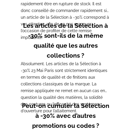
rapidement être en rupture de stock. Il est
donc conseillé de commander rapidement si
un article de la Sélection à -30% correspond à
vos attentes, afin de ne pas manquer
Les articles de la Sélection à
l’occasion de profiter de cette remise
-30% sont-ils de la même
importante.
qualité que les autres
collections ?
Absolument. Les articles de la Sélection à
-30% 23 Mai Paris sont strictement identiques
en termes de qualité et de finitions aux
collections classiques de la marque. La
remise appliquée ne remet en aucun cas en
question la qualité des matières, la solidité
des coutures ou l’efficacité des systèmes
Peut-on cumuler la Sélection
d’ouverture pour l’allaitement.
à -30% avec d’autres
promotions ou codes ?