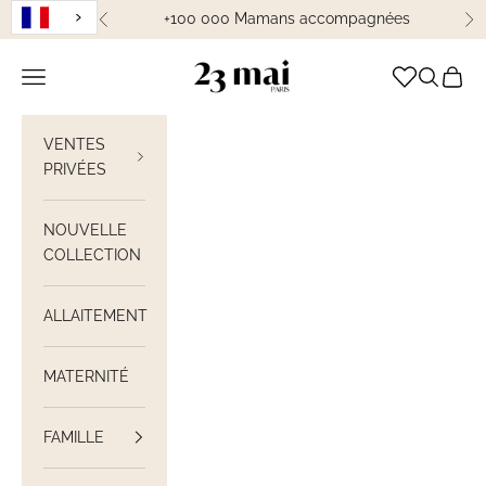
Passer au contenu
+100 000 Mamans accompagnées
Précédent
Su
23 Mai Paris
Ouvrir la navigation
Ouvrir la
Voir le
VENTES
PRIVÉES
NOUVELLE
COLLECTION
ALLAITEMENT
MATERNITÉ
FAMILLE