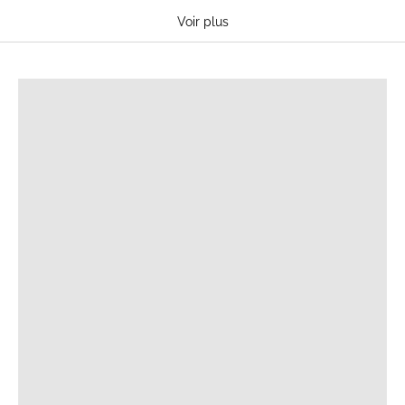
Sweat-shirts d'allaitement
Voir plus
Pulls d'allaitement maille
Débardeurs d'allaitement
T-SHIRTS D'ALLAITEMENT
Robes d'allaitement
Pyjamas d'allaitement