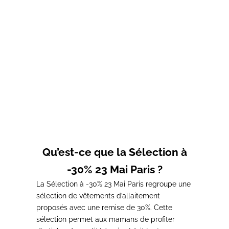
Choisir les options
T-shirt d'allaitement
BOOBS ML
Prix de vente
Prix normal
35,00€
44,00€
Qu’est-ce que la Sélection à
-30% 23 Mai Paris ?
La Sélection à -30% 23 Mai Paris regroupe une
sélection de vêtements d’allaitement
proposés avec une remise de 30%. Cette
sélection permet aux mamans de profiter