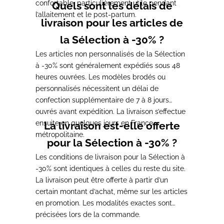
confortable, particulièrement utile pendant
Quels sont les délais de
l’allaitement et le post-partum.
livraison pour les articles de
la Sélection à -30% ?
Les articles non personnalisés de la Sélection
à -30% sont généralement expédiés sous 48
heures ouvrées. Les modèles brodés ou
personnalisés nécessitent un délai de
confection supplémentaire de 7 à 8 jours
ouvrés avant expédition. La livraison s’effectue
ensuite en quelques jours en France
La livraison est-elle offerte
métropolitaine.
pour la Sélection à -30% ?
Les conditions de livraison pour la Sélection à
-30% sont identiques à celles du reste du site.
La livraison peut être offerte à partir d’un
certain montant d’achat, même sur les articles
en promotion. Les modalités exactes sont
précisées lors de la commande.