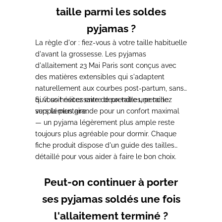
taille parmi les soldes
pyjamas ?
La règle d'or : fiez-vous à votre taille habituelle
d'avant la grossesse. Les pyjamas
d'allaitement 23 Mai Paris sont conçus avec
des matières extensibles qui s'adaptent
naturellement aux courbes post-partum, sans
qu'il soit nécessaire de prendre une taille
Si vous hésitez entre deux tailles, penchez
supplémentaire.
vers la plus grande pour un confort maximal
— un pyjama légèrement plus ample reste
toujours plus agréable pour dormir. Chaque
fiche produit dispose d'un guide des tailles
détaillé pour vous aider à faire le bon choix.
Peut-on continuer à porter
ses pyjamas soldés une fois
l'allaitement terminé ?