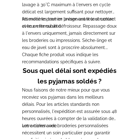
lavage à 30°C maximum à l'envers en cycle
délicat est largement suffisant pour nettoyer
les matières tout en préservant leur structure
Attendez le premier lavage avant tout contact
et leur extensibilité.
avec un fer ou un défroisseur. Repassage doux
à l'envers uniquement, jamais directement sur
les broderies ou impressions. Sèche-linge et
eau de javel sont à proscrire absolument.
Chaque fiche produit vous indique les
recommandations spécifiques à suivre.
Sous quel délai sont expédiés
les pyjamas soldés ?
Nous faisons de notre mieux pour que vous
receviez vos pyjamas dans les meilleurs
délais. Pour les articles standards non
personnalisés, l'expédition est assurée sous 48
heures ouvrées à compter de la validation de
votre commande.
Les articles avec broderies personnalisées
nécessitent un soin particulier pour garantir