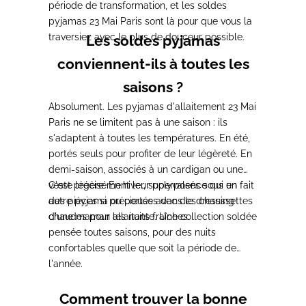
période de transformation, et les soldes
pyjamas 23 Mai Paris sont là pour que vous la
traversiez avec le plus de douceur possible.
Les soldes pyjamas
conviennent-ils à toutes les
saisons ?
Absolument. Les pyjamas d'allaitement 23 Mai
Paris ne se limitent pas à une saison : ils
s'adaptent à toutes les températures. En été,
portés seuls pour profiter de leur légèreté. En
demi-saison, associés à un cardigan ou une
veste légère. En hiver, superposés sous un
C'est précisément leur polyvalence qui en fait
autre pyjama ou portés avec des chaussettes
des pièces si précieuses dans le dressing
chaudes pour les nuits fraîches.
d'une maman allaitante. Une collection soldée
pensée toutes saisons, pour des nuits
confortables quelle que soit la période de
l'année.
Comment trouver la bonne