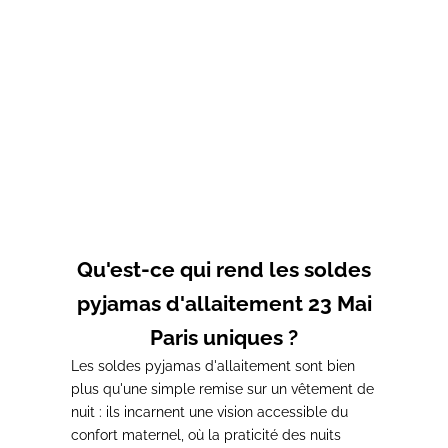
Choisir les options
Ensemble Ecru Unisexe
Prix de vente
Prix normal
25,00€
32,00€
Chemise de nuit
d'allaitement Rose
Prix de vente
Prix normal
22,00€
44,00€
Qu'est-ce qui rend les soldes
pyjamas d'allaitement 23 Mai
Paris uniques ?
Les soldes pyjamas d'allaitement sont bien
plus qu'une simple remise sur un vêtement de
nuit : ils incarnent une vision accessible du
confort maternel, où la praticité des nuits