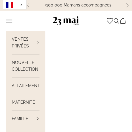
Passer au contenu
+100 000 Mamans accompagnées
Précédent
Su
23 Mai Paris
Ouvrir la navigation
Ouvrir la
Voir le
VENTES
PRIVÉES
NOUVELLE
COLLECTION
ALLAITEMENT
MATERNITÉ
FAMILLE