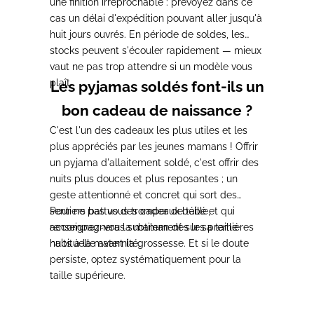
une finition irréprochable : prévoyez dans ce
cas un délai d'expédition pouvant aller jusqu'à
huit jours ouvrés. En période de soldes, les
stocks peuvent s'écouler rapidement — mieux
vaut ne pas trop attendre si un modèle vous
plaît.
Les pyjamas soldés font-ils un
bon cadeau de naissance ?
C'est l'un des cadeaux les plus utiles et les
plus appréciés par les jeunes mamans ! Offrir
un pyjama d'allaitement soldé, c'est offrir des
nuits plus douces et plus reposantes ; un
geste attentionné et concret qui sort des
sentiers battus des cadeaux bébé et qui
Pour ne pas vous tromper de taille,
accompagnera la maman dès les premières
renseignez-vous subtilement sur sa taille
nuits à la maternité.
habituelle avant la grossesse. Et si le doute
persiste, optez systématiquement pour la
taille supérieure.