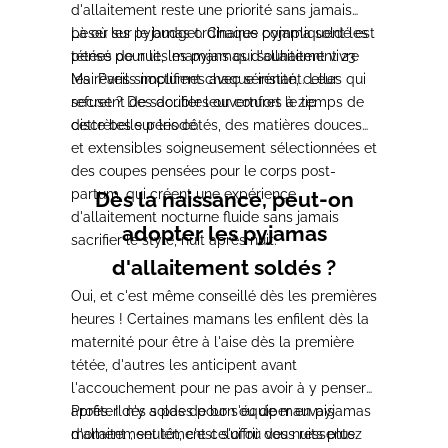
d'allaitement reste une priorité sans jamais
peser sur le budget. Chaque pyjama soldé est
Là où les pyjamas ordinaires compliquent les
pensé pour les mamans qui souhaitent vivre
tétées de nuit, les pyjamas d'allaitement 23
les réveils nocturnes avec sérénité, celles qui
Mai Paris simplifient chaque instant. Leur
refusent de sacrifier leur confort le temps de
secret ? Des doubles ouvertures à zip
cette belle période.
discrètes sur les côtés, des matières douces
et extensibles soigneusement sélectionnées et
des coupes pensées pour le corps post-
partum, qui créent une expérience
Dès la naissance, peut-on
d'allaitement nocturne fluide sans jamais
adopter les pyjamas
sacrifier le style, nuit après nuit.
d'allaitement soldés ?
Oui, et c'est même conseillé dès les premières
heures ! Certaines mamans les enfilent dès la
maternité pour être à l'aise dès la première
tétée, d'autres les anticipent avant
l'accouchement pour ne pas avoir à y penser
après. Il n'y a pas de bon ou de mauvais
Profiter des soldes pour s'équiper en pyjamas
moment ; seulement celui où vous ressentez
d'allaitement tôt, c'est s'offrir des nuits plus