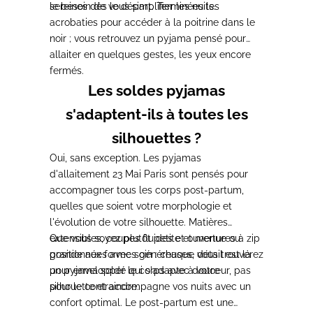
le besoin de vous simplifier les nuits.
sereines dès le départ. Terminées les
acrobaties pour accéder à la poitrine dans le
noir ; vous retrouvez un pyjama pensé pour
allaiter en quelques gestes, les yeux encore
fermés.
Les soldes pyjamas
s'adaptent-ils à toutes les
silhouettes ?
Oui, sans exception. Les pyjamas
d'allaitement 23 Mai Paris sont pensés pour
accompagner tous les corps post-partum,
quelles que soient votre morphologie et
l'évolution de votre silhouette. Matières
extensibles, coupes fluides et ouvertures à zip
Que vous soyez plutôt petite et menue ou
positionnées avec soin : chaque détail est là
grande aux formes généreuses, vous trouverez
pour envelopper le corps avec douceur, pas
un pyjama soldé qui s'adapte à votre
pour le contraindre.
silhouette et accompagne vos nuits avec un
confort optimal. Le post-partum est une