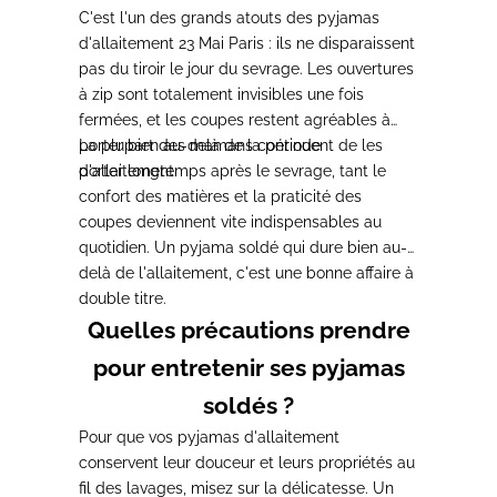
C'est l'un des grands atouts des pyjamas
d'allaitement 23 Mai Paris : ils ne disparaissent
pas du tiroir le jour du sevrage. Les ouvertures
à zip sont totalement invisibles une fois
fermées, et les coupes restent agréables à
porter bien au-delà de la période
La plupart des mamans continuent de les
d'allaitement.
porter longtemps après le sevrage, tant le
confort des matières et la praticité des
coupes deviennent vite indispensables au
quotidien. Un pyjama soldé qui dure bien au-
delà de l'allaitement, c'est une bonne affaire à
double titre.
Quelles précautions prendre
pour entretenir ses pyjamas
soldés ?
Pour que vos pyjamas d'allaitement
conservent leur douceur et leurs propriétés au
fil des lavages, misez sur la délicatesse. Un