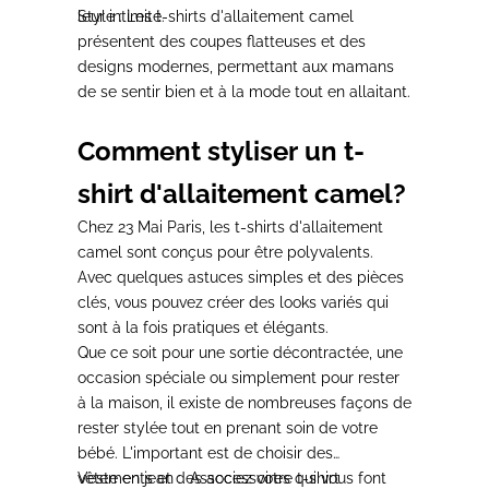
leur intimité.
Style
: Les t-shirts d'allaitement camel
présentent des coupes flatteuses et des
designs modernes, permettant aux mamans
de se sentir bien et à la mode tout en allaitant.
Comment styliser un t-
shirt d'allaitement camel?
Chez 23 Mai Paris, les t-shirts d'allaitement
camel sont conçus pour être
polyvalents
.
Avec quelques astuces simples et des pièces
clés, vous pouvez créer des
looks variés qui
sont à la fois pratiques et élégants.
Que ce soit pour une
sortie décontractée,
une
occasion spéciale
ou simplement pour
rester
à la maison,
il existe de nombreuses façons de
rester stylée tout en
prenant soin de votre
bébé.
L'important est de choisir des
vêtements et des accessoires qui vous font
Veste en jean :
Associez votre t-shirt