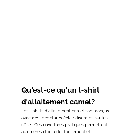
Choisir les options
T-shirt d'allaitement
marron #MOMMY
Prix de vente
Prix normal
37,00€
41,00€
Choisir les options
T-shirt d'allaitement ARC
EN CIEL
Prix de vente
Prix normal
37,00€
41,00€
Qu'est-ce qu'un t-shirt
d'allaitement camel?
Les t-shirts d'allaitement camel sont conçus
avec
des fermetures éclair discrètes sur les
côtés.
Ces ouvertures pratiques permettent
aux mères
d'accéder facilement
et