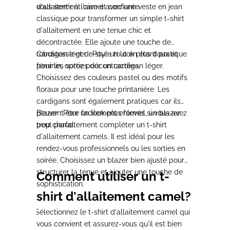
vous sentir à l'aise et confiante.
d'allaitement camel avec une veste en jean
classique pour transformer un simple t-shirt
d'allaitement en une tenue chic et
décontractée. Elle ajoute une touche de
robustesse et de style tout en étant pratique
Cardigan léger :
Pour un look plus doux et
pour les sorties décontractées.
féminin, optez pour un cardigan léger.
Choisissez des couleurs pastel ou des motifs
floraux pour une touche printanière. Les
cardigans sont également pratiques car ils
peuvent être facilement enlevés si vous avez
Blazer :
Pour un look plus formel, un blazer
trop chaud.
peut parfaitement compléter un t-shirt
d'allaitement camels. Il est idéal pour les
rendez-vous professionnels ou les sorties en
soirée. Choisissez un blazer bien ajusté pour
structurer la tenue et ajouter une touche de
Comment utiliser un t-
sophistication.
shirt d'allaitement camel?
1.
Sélectionnez le
t-shirt d'allaitement camel
qui
vous convient et assurez-vous qu'il est bien