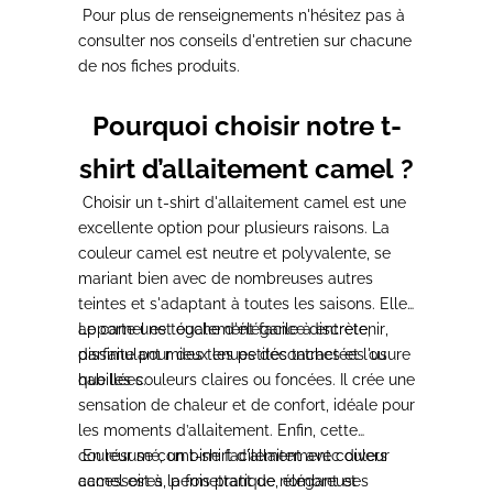
Pour plus de renseignements n'hésitez pas à
consulter nos
conseils d'entretien
sur chacune
de
nos fiches produits.
Pourquoi choisir notre t-
shirt d’allaitement camel ?
Choisir un t-shirt d'allaitement camel est une
excellente option
pour plusieurs raisons. La
couleur camel est
neutre et polyvalente
, se
mariant bien avec de nombreuses autres
teintes et
s'adaptant à toutes les saisons
. Elle
apporte une
Le camel est également
touche d'élégance discrète
facile à entretenir
,
,
parfaite pour des tenues
dissimulant mieux les petites taches et l'usure
décontractées ou
habillées
que les couleurs claires ou foncées. Il crée
.
une
sensation de chaleur et de confort
, idéale pour
les moments d’allaitement. Enfin, cette
couleur se combine facilement avec divers
En résumé, un t-shirt d'allaitement couleur
accessoires, permettant de nombreuses
camel est à la fois
pratique, élégant et