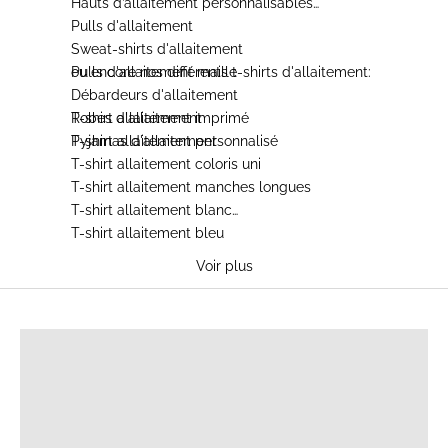
Hauts d’allaitement personnalisables
Pulls d'allaitement
Sweat-shirts d'allaitement
Pulls d'allaitement maille
ou encore nos différents
t-shirts d'allaitement
:
Débardeurs d'allaitement
Robes d'allaitement
T-shirt allaitement imprimé
Pyjamas d'allaitement
T-shirt allaitement personnalisé
T-shirt allaitement coloris uni
T-shirt allaitement manches longues
T-shirt allaitement blanc
T-shirt allaitement bleu
T-shirt allaitement noir
Voir plus
T-shirt allaitement gris
T-shirt allaitement camel
T-SHIRTS D'ALLAITEMENT
T-shirt allaitement léopard
T-shirt allaitement brodés
T-shirt allaitement coton
T-shirt allaitement zip
T-shirt allaitement été
T-shirt allaitement hiver