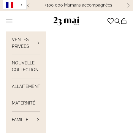
Passer au contenu
+100 000 Mamans accompagnées
Précédent
Su
23 Mai Paris
Ouvrir la navigation
Ouvrir la
Voir le
VENTES
PRIVÉES
NOUVELLE
COLLECTION
ALLAITEMENT
MATERNITÉ
FAMILLE