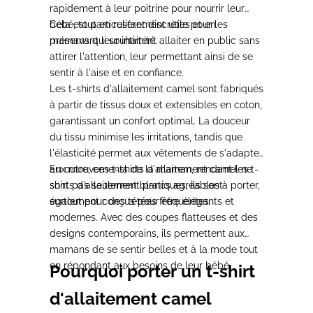
rapidement à leur poitrine
pour nourrir leur
bébé, tout en restant
Cela est
particulièrement utile
discrètes
pour les
et en
préservant leur intimité.
mamans qui souhaitent
allaiter en public sans
attirer l'attention
, leur permettant ainsi de
se
sentir à l'aise et en confiance.
Les t-shirts d'allaitement camel sont fabriqués
à partir de
tissus doux et extensibles
en
coton,
garantissant un
confort optimal
. La douceur
du tissu
minimise les irritations
, tandis que
l'élasticité permet aux vêtements de s'adapter
aux mouvements de la maman
En outre, ces t-shirts d'allaitement camel ne
, rendant les t-
shirts d'allaitement blancs agréables à porter,
sont pas seulement pratiques, ils sont
surtout pour des tétées fréquentes.
également conçus pour être
élégants et
modernes
. Avec des
coupes flatteuses
et des
designs contemporains
, ils permettent aux
mamans de se sentir
belles et à la mode
tout
en répondant aux besoins de leur bébé.
Pourquoi porter un t-shirt
d'allaitement camel