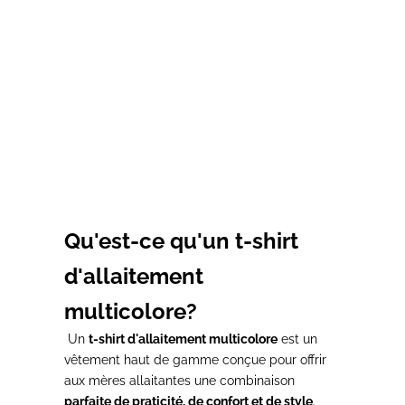
T-shirt d'allaitement JE
T-shirt d'allaitement
T'AIME
COEURS HIVER
Prix de vente
Prix de vente
39,00€
37,00€
Qu'est-ce qu'un t-shirt
d'allaitement
multicolore?
Un
t-shirt d'allaitement multicolore
est un
vêtement haut de gamme conçue pour offrir
aux mères allaitantes une combinaison
parfaite de praticité, de confort et de style
.