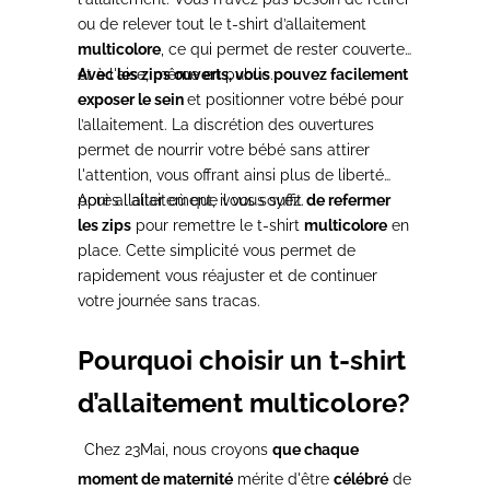
ou de relever tout le t-shirt d’allaitement
multicolore
, ce qui permet de rester couverte
et à l'aise, même en public.
Avec les zips ouverts, vous pouvez facilement
exposer le sein
et positionner votre bébé pour
l’allaitement. La discrétion des ouvertures
permet de nourrir votre bébé sans attirer
l'attention, vous offrant ainsi plus de liberté
pour allaiter où que vous soyez.
Après l'allaitement, il vous suffit
de refermer
les zips
pour remettre le t-shirt
multicolore
en
place. Cette simplicité vous permet de
rapidement vous réajuster et de continuer
votre journée sans tracas.
Pourquoi choisir un t-shirt
d’allaitement multicolore?
Chez 23Mai, nous croyons
que chaque
moment de maternité
mérite d'être
célébré
de