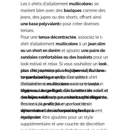
Les t-shirts d'allaitement
multicolore
s se
marient bien avec des
basiques
comme des
jeans, des jupes ou des shorts, offrant ainsi
une base polyvalent
e pour créer diverses
tenues.
Pour une
tenue décontractée
, associez le t-
shirt d’allaitement
multicolore
à un
jean slim
ou un short en denim
et ajoutez
une paire de
sandales confortables ou des baskets
pour un
look estival et relax. Si vous souhaitez un
look
plus chic
Lors des
, optez pour une
journées plus fraîches
jupe midi fluide
ou pour
une
ou
un
tenue de soirée
pantalon léger en lin
, superposez votre t-shirt
. Complétez
l'ensemble avec des accessoires tels qu'un
d'allaitement
multicolore
avec une
veste
chapeau à large bord, des lunettes de soleil et
légère ou un cardigan
. Choisissez des
des bijoux délicats pour une touche élégante.
couleurs neutres
pour
un look sophistiqué
ou
des tons plus vifs pour une touche de
Pensez à la
praticité
en portant des
dynamisme
vêtements et des accessoires faciles à
. Les
écharpes légères
peuvent
également être ajoutées pour un style
manipuler.
supplémentaire et une couche de discrétion