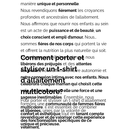
manière
unique et personnelle
.
Nous revendiquons
fièrement
les croyances
profondes et ancestrales de l’allaitement.
Nous affirmons que nourrir nos enfants au sein
est un acte de
puissance et de beauté
,
un
choix conscient et empli d’amour.
Nous
sommes
fières de nos corps
qui portent la vie
et offrent la nutrition la plus naturelle qui soit.
Comment porter et
En embrassant l’allaitement, nous nous
libérons des préjugés
et des
attentes
styliser un t-shirt
sociétale
s, nous affirmons notre autonomie et
notre connexion intime avec nos enfants. Nous
d'allaitement
célébrons chaque maman qui choisit cette
multicolore?
voie, reconnaissant en elle une force et une
sagesse inestimables
. Ensemble, nous
Pour porter et styliser un t-shirt d'allaitement
formons une
communauté de femmes fières
multicolore
, il est essentiel de combiner
et libérées,
unies par la volonté de
confort et esthétique
tout en
tenant compte
revendiquer et de valoriser cette expérience
des fonctionnalités spécifiques de ce
unique et précieuse.
vêtement.