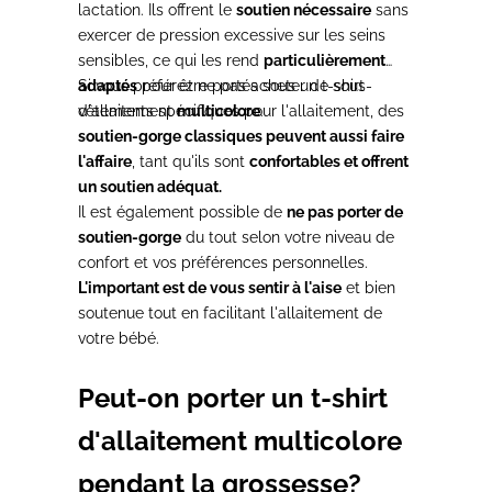
lactation. Ils offrent le
soutien nécessaire
sans
exercer de pression excessive sur les seins
sensibles, ce qui les rend
particulièrement
adaptés
Si vous préférez ne pas acheter de sous-
pour être portés sous un t-shirt
d'allaitement
vêtements spécifiques pour l'allaitement, des
multicolore
.
soutien-gorge classiques peuvent aussi faire
l'affaire
, tant qu'ils sont
confortables et offrent
un soutien adéquat.
Il est également possible de
ne pas porter de
soutien-gorge
du tout selon votre niveau de
confort et vos préférences personnelles.
L'important est de vous sentir à l'aise
et bien
soutenue tout en facilitant l'allaitement de
votre bébé.
Peut-on porter un t-shirt
d'allaitement multicolore
pendant la grossesse?