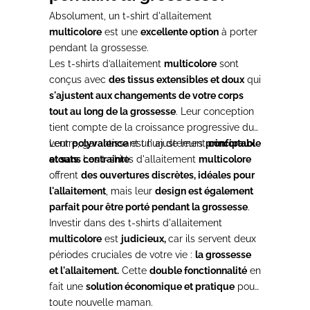
Absolument, un t-shirt d'allaitement
multicolore
est une
excellente option
à porter
pendant la grossesse.
Les t-shirts d’allaitement
multicolore
sont
conçus avec
des tissus extensibles et doux
qui
s'ajustent aux changements de votre corps
tout au long de la grossesse
. Leur conception
tient compte de la croissance progressive du
ventre, garantissant un ajustement
Leur
polyvalence
est l'un de leurs
principaux
confortable
et sans contrainte
atouts
. Les t-shirts d'allaitement
.
multicolore
offrent
des ouvertures discrètes, idéales pour
l'allaitement
, mais leur
design est également
parfait pour être porté pendant la grossesse
.
Investir dans des t-shirts d'allaitement
multicolore
est
judicieux,
car ils servent deux
périodes cruciales de votre vie :
la grossesse
et l'allaitement.
Cette
double fonctionnalité
en
fait une
solution économique et pratique
pour
toute nouvelle maman.
.