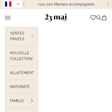
Passer au contenu
+100 000 Mamans accompagnées
Précédent
Su
23 Mai Paris
Ouvrir la navigation
Ouvrir la
Voir le
VENTES
PRIVÉES
NOUVELLE
COLLECTION
ALLAITEMENT
MATERNITÉ
FAMILLE