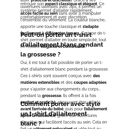
allier
praticité et discrétion
. Grâce à ses
retrouve son
aspect classique et élégant
. Ce
ouvertures latérales avec zips, il permet un
système permet d’allaiter rapidement,
accès facile au sein
sans avoir à manipuler
confortablement et avec discrétion.
l'ensemble du vêtement. La couleur blanche
apporte une touche classique et
s’adapte
facilement à différentes tenues.
Ce type de t-
Peut-on porter un t-shirt
shirt permet d’allaiter en toute simplicité, tout
d’allaitement blanc pendant
en restant
élégante et confortable.
la grossesse ?
Oui, il est tout à fait possible de porter un t-
shirt d’allaitement blanc pendant la grossesse.
Ces t-shirts sont souvent conçus avec
des
matières extensibles
et des
coupes adaptées
pour s'ajuster aux changements du corps
pendant la
grossesse.
Ils offrent à la fois
confort et praticité
, et peuvent être utilisés
Comment porter avec style
avant l’arrivée du bébé
, puis pour
l’allaitement
un t-shirt d’allaitement
après la naissance
, grâce aux ouvertures
discrètes qui facilitent l’accès au sein. Cela en
blanc ?
fait un
vêtement polyvalent
et utile tout au