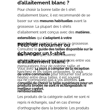
d’allaitement blanc ?
Pour choisir la bonne taille de t-shirt
d’allaitement blanc, il est recommandé de se
baser sur vos
mesures habituelles
avant la
grossesse. La plupart des t-shirts
d'allaitement sont conçus avec des
matières
extensibles
qui
s'adaptent à votre
morphologie
pendant et après la grossesse.
Peut-on retourner ou
Consultez le
guide des tailles disponible sur le
échanger un t-shirt
site
de la marque, où vous trouverez
généralement les correspondances entre vos
d’allaitement blanc ?
mensurations (tour de poitrine, taille, et
Vous avez
14 jours à compter de la réception
hanches) et les tailles proposées. Si vous
de votre commande
pour retourner tout article
hésitez entre deux tailles, il est souvent
qui ne correspond pas à vos attentes.
Les
conseillé de choisir la taille supérieure pour un
produits brodés ne sont ni échangeables ni
meilleur confort.
remboursables.
Les produits de la catégorie outlet ne sont ni
repris ni échangés, sauf en cas d'erreur
d'orthographe dans la broderie. Les produits