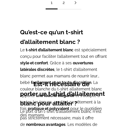
1
2
Qu’est-ce qu’un t-shirt
d’allaitement blanc ?
Le
t-shirt d’allaitement blanc
est spécialement
conçu pour faciliter l’allaitement tout en offrant
style et confort
. Grâce à ses
ouvertures
latérales discrètes
, le t-shirt d’allaitement
blanc permet aux mamans de nourrir leur
bébé
facilement et en toute discrétion
. La
Est-il nécessaire de
couleur blanche du t-shirt allaitement blanc
porter un t-shirt d’allaitement
apporte
une touche élégante
et s'adapte à
toutes les tenues, rendant ce vêtement à la
blanc pour allaiter ?
fois
pratique et polyvalent
pour le quotidien
Le port d'un t-shirt d’allaitement blanc n'est
des mamans.
pas strictement nécessaire, mais il offre
de
nombreux avantages
. Les modèles de