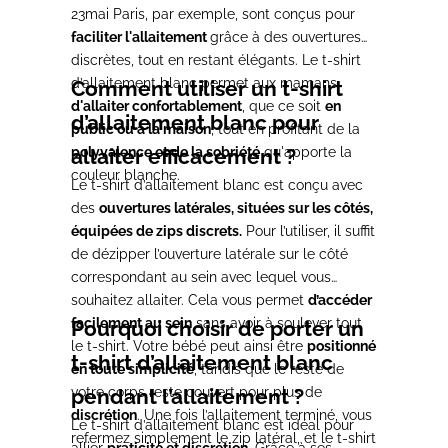
23mai Paris, par exemple, sont conçus pour
faciliter l'allaitement
grâce à des ouvertures
discrètes, tout en restant élégants. Le t-shirt
d’allaitement blanc permet aux mamans
Comment utiliser un t-shirt
d'allaiter confortablement
, que ce soit
en
d’allaitement blanc pour
public ou à la maison
, tout en profitant de la
polyvalence et de la sobriété
allaiter efficacement ?
qu'apporte la
couleur blanche.
Le t-shirt d’allaitement blanc est conçu avec
des
ouvertures latérales, situées sur les côtés,
équipées de zips discrets.
Pour l’utiliser, il suffit
de dézipper l’ouverture latérale sur le côté
correspondant au sein avec lequel vous
souhaitez allaiter. Cela vous permet
d’accéder
facilement au sein
sans avoir à soulever tout
Pourquoi choisir de porter un
le t-shirt. Votre bébé peut ainsi être
positionné
t-shirt d’allaitement blanc
en toute simplicité
, tandis que le reste de
votre corps reste couvert pour plus de
pendant l’allaitement ?
discrétion
. Une fois l’allaitement terminé, vous
Le t-shirt d’allaitement blanc est idéal pour
refermez simplement le zip latéral, et le t-shirt