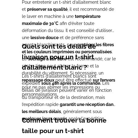
Pour entretenir un t-shirt d’allaitement blanc
et
préserver sa qualité
, il est recommandé de
le laver en machine à une
température
maximale de 30°C
afin d’éviter toute
déformation du tissu. Il est conseillé d’utiliser
une
lessive douce
et de préférence sans
agents blanchissants, pour
protéger les fibres
Quels sont les délais de
et les couleurs imprimées ou personnalisées
.
livraison pour un t-shirt
Le
séchage à l’air libre
est recommandé, car le
sèche-linge peut altérer la forme et la
d’allaitement blanc ?
durabilité du vêtement. Si nécessaire, un
Les t-shirts d’allaitement blancs sont
repassage doux
peut être effectué
sur l’envers
expédiés
sous 48h après la commande.
Les
pour ne pas abîmer les impressions ou
délais de livraison peuvent varier en fonction
personnalisations.
du transporteur et de la destination, mais
l’expédition rapide
garantit une réception dans
les meilleurs délais
, généralement sous
quelques jours ouvrés
après l'expédition.
Comment trouver la bonne
taille pour un t-shirt