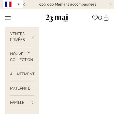
Passer au contenu
+100 000 Mamans accompagnées
Précédent
Su
23 Mai Paris
Ouvrir la navigation
Ouvrir la
Voir le
VENTES
PRIVÉES
NOUVELLE
COLLECTION
ALLAITEMENT
MATERNITÉ
FAMILLE