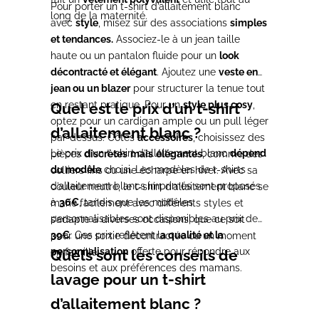
Pour porter un t-shirt d’allaitement blanc
long de la maternité.
avec
style
, misez sur des associations
simples
et tendances.
Associez-le à un jean taille
haute ou un pantalon fluide pour un
look
décontracté et élégant
. Ajoutez une
veste en
jean ou un blazer
pour structurer la tenue tout
en restant pratique. Pour un
style plus cosy
,
Quel est le prix d’un t-shirt
optez pour un cardigan ample ou un pull léger
d’allaitement blanc ?
par-dessus. Côtés
accessoires
, choisissez des
Le prix d’un t-shirt d’allaitement blanc
dépend
pièces
discrètes
mais
élégantes
, comme des
du modèle
choisi. Les modèles de t-shirts
colliers fins ou une écharpe en hiver. Avec sa
d’allaitement blancs imprimés sont proposés
couleur neutre, le t-shirt d’allaitement blanc se
à
36€
, tandis que les modèles
marie facilement avec différents styles et
personnalisables sont disponibles au prix de
s’adapte à diverses occasions, que ce soit
39€
. Ces prix reflètent l
a qualité et la
pour une sortie décontractée ou un moment
personnalisation
offerte pour répondre aux
en famille.
Quels sont les conseils de
besoins et aux préférences des mamans.
lavage pour un t-shirt
d’allaitement blanc ?