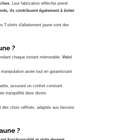
îches
. Leur fabrication réfléchie prend
ents, ils contribuent également à éviter
 T-shirts d'allaitement jaune sont des
une ?
 rendant chaque instant mémorable.
Voici
 manipulation aisée tout en garantissant
uette, assurant un confort constant.
 tranquillité dans divers
t des choix raffinés, adaptés aux besoins
jaune ?
nt fonctionnalité et style devient