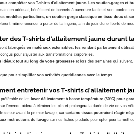
pour compléter vos T-shirts d'allaitement jaune. Les soutien-gorges et br
 maintien adéquat, bénéficient de bonnets à ouverture facile et sont confectio
es modèles particuliers, un soutien-gorge classique en tissu doux et sa
rent même renoncer à porter de la lingerie, afin de jouir d'une liberté de mo
er des T-shirts d'allaitement jaune durant l
 sont
fabriqués en matériaux extensibles, les rendant parfaitement utilisa
 conçus pour s'ajuster aux transformations corporelles.
idéaux tout au long de votre grossesse
et lors des semaines qui suivent
ique pour simplifier vos activités quotidiennes avec le temps.
ent entretenir vos T-shirts d'allaitement ja
t préférable de les
laver délicatement à basse température (30°C) pour garan
 sur l'envers, aidera à éliminer les plis et prolongera la durée de vie de vos v
éfroisseur avant le premier lavage, car
certains tissus pourraient réagir né
aux instructions de lavage
sur nos fiches produits pour opter pour la méthod