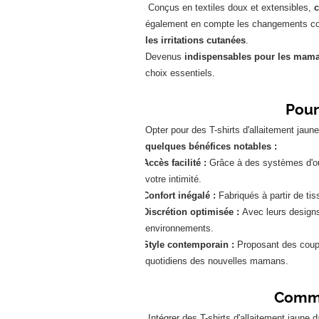
Conçus en textiles doux et extensibles,
c
également en compte les changements corp
les irritations cutanées
.
Devenus
indispensables pour les mamans
choix essentiels.
Pour
Opter pour des T-shirts d'allaitement jau
quelques bénéfices notables :
·
Accès facilité :
Grâce à des systèmes d'ouv
votre intimité.
·
Confort inégalé :
Fabriqués à partir de tis
·
Discrétion optimisée :
Avec leurs designs
environnements.
·
Style contemporain :
Proposant des coupes
quotidiens des nouvelles mamans.
Commen
Intégrer des T-shirts d'allaitement jaune d