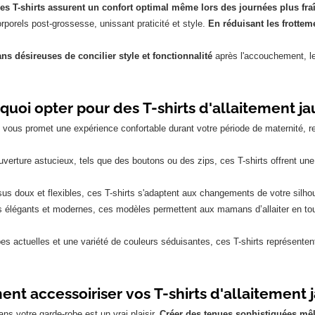
es T-shirts assurent un confort optimal même lors des journées plus fra
orels post-grossesse, unissant praticité et style.
En réduisant les frottem
 désireuses de concilier style et fonctionnalité
après l'accouchement, les
quoi opter pour des T-shirts d'allaitement ja
ne vous promet une expérience confortable durant votre période de maternité,
erture astucieux, tels que des boutons ou des zips, ces T-shirts offrent une
sus doux et flexibles, ces T-shirts s'adaptent aux changements de votre silho
 élégants et modernes, ces modèles permettent aux mamans d’allaiter en toute
 actuelles et une variété de couleurs séduisantes, ces T-shirts représenten
t accessoiriser vos T-shirts d'allaitement 
ans votre garde-robe est un vrai plaisir.
Créer des tenues sophistiquées mêla