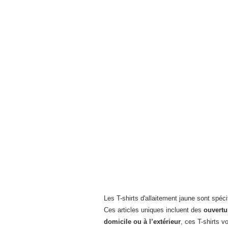
T-shirt d'allaitement jaune AMORE
Prix de vente
41,00€
Les T-shirts d'allaitement jaune sont spé
Ces articles uniques incluent des
ouvertu
domicile ou à l’extérieur
, ces T-shirts v