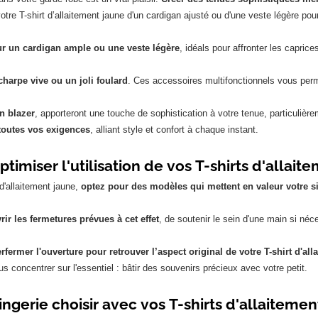
e T-shirt d’allaitement jaune d'un cardigan ajusté ou d'une veste légère pour
r un cardigan ample ou une veste légère
, idéals pour affronter les capric
harpe vive ou un joli foulard
. Ces accessoires multifonctionnels vous perm
un blazer
, apporteront une touche de sophistication à votre tenue, particuliè
 toutes vos exigences
, alliant style et confort à chaque instant.
miser l'utilisation de vos T-shirts d'allait
 d'allaitement jaune,
optez pour des modèles qui mettent en valeur votre si
vrir les fermetures prévues à cet effet
, de soutenir le sein d'une main si néc
erfermer l'ouverture pour retrouver l’aspect original de votre T-shirt d'all
s concentrer sur l'essentiel : bâtir des souvenirs précieux avec votre petit.
ingerie choisir avec vos T-shirts d'allaitemen