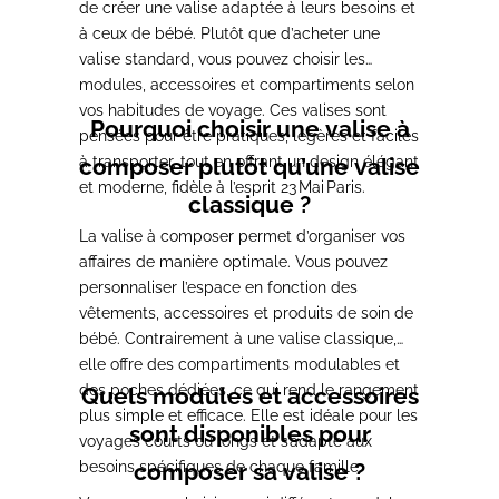
de créer une valise adaptée à leurs besoins et
à ceux de bébé. Plutôt que d’acheter une
valise standard, vous pouvez choisir les
modules, accessoires et compartiments selon
vos habitudes de voyage. Ces valises sont
Pourquoi choisir une valise à
pensées pour être pratiques, légères et faciles
à transporter, tout en offrant un design élégant
composer plutôt qu’une valise
et moderne, fidèle à l’esprit 23 Mai Paris.
classique ?
La valise à composer permet d’organiser vos
affaires de manière optimale. Vous pouvez
personnaliser l’espace en fonction des
vêtements, accessoires et produits de soin de
bébé. Contrairement à une valise classique,
elle offre des compartiments modulables et
des poches dédiées, ce qui rend le rangement
Quels modules et accessoires
plus simple et efficace. Elle est idéale pour les
sont disponibles pour
voyages courts ou longs et s’adapte aux
besoins spécifiques de chaque famille.
composer sa valise ?