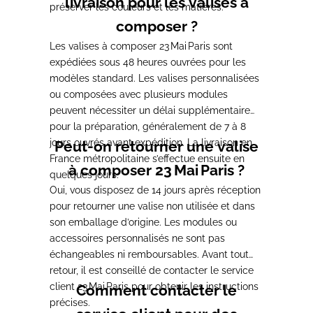
livraison pour les valises à
préserver les couleurs et les matières.
composer ?
Les valises à composer 23 Mai Paris sont
expédiées sous 48 heures ouvrées pour les
modèles standard. Les valises personnalisées
ou composées avec plusieurs modules
peuvent nécessiter un délai supplémentaire
pour la préparation, généralement de 7 à 8
jours ouvrés avant expédition. La livraison en
Peut-on retourner une valise
France métropolitaine s’effectue ensuite en
à composer 23 Mai Paris ?
quelques jours.
Oui, vous disposez de 14 jours après réception
pour retourner une valise non utilisée et dans
son emballage d’origine. Les modules ou
accessoires personnalisés ne sont pas
échangeables ni remboursables. Avant tout
retour, il est conseillé de contacter le service
client 23 Mai Paris pour obtenir les instructions
Comment contacter le
précises.