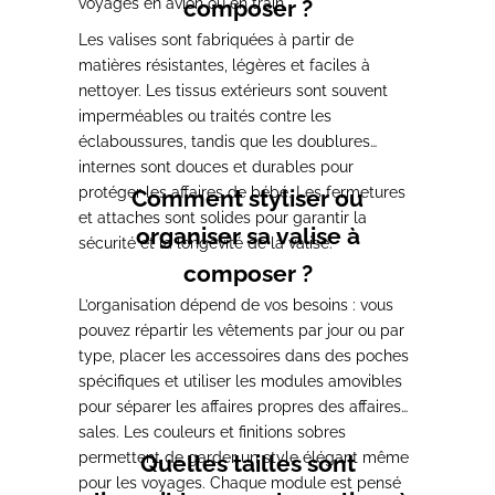
voyages en avion ou en train.
composer ?
Les valises sont fabriquées à partir de
matières résistantes, légères et faciles à
nettoyer. Les tissus extérieurs sont souvent
imperméables ou traités contre les
éclaboussures, tandis que les doublures
internes sont douces et durables pour
protéger les affaires de bébé. Les fermetures
Comment styliser ou
et attaches sont solides pour garantir la
organiser sa valise à
sécurité et la longévité de la valise.
composer ?
L’organisation dépend de vos besoins : vous
pouvez répartir les vêtements par jour ou par
type, placer les accessoires dans des poches
spécifiques et utiliser les modules amovibles
pour séparer les affaires propres des affaires
sales. Les couleurs et finitions sobres
permettent de garder un style élégant même
Quelles tailles sont
pour les voyages. Chaque module est pensé