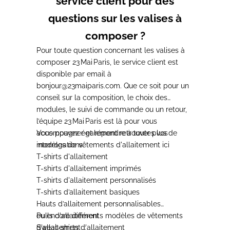
service client pour des
questions sur les valises à
composer ?
Pour toute question concernant les valises à
composer 23 Mai Paris, le service client est
disponible par email à
bonjour@23maiparis.com
. Que ce soit pour un
conseil sur la composition, le choix des
modules, le suivi de commande ou un retour,
l’équipe 23 Mai Paris est là pour vous
accompagner et répondre à toutes vos
Vous pouvez également retrouver plus de
interrogations.
modèles de
vêtements d'allaitement
ici
T-shirts d'allaitement
T-shirts d'allaitement imprimés
T-shirts d'allaitement personnalisés
T-shirts d’allaitement basiques
Hauts d’allaitement personnalisables
Pulls d'allaitement
ou encore différents modèles de
vêtements
Sweat-shirts d'allaitement
d'allaitement
: