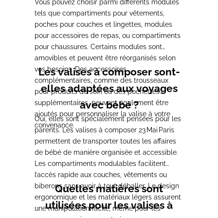
Vous pouvez choisir parmi différents modules
tels que compartiments pour vêtements,
poches pour couches et lingettes, modules
pour accessoires de repas, ou compartiments
pour chaussures. Certains modules sont
amovibles et peuvent être réorganisés selon
vos besoins. Des accessoires
Les valises à composer sont-
complémentaires, comme des trousseaux
elles adaptées aux voyages
pour produits de soin ou des pochettes
supplémentaires, peuvent également être
avec bébé ?
ajoutés pour personnaliser la valise à votre
Oui, elles sont spécialement pensées pour les
convenance.
parents. Les valises à composer 23 Mai Paris
permettent de transporter toutes les affaires
de bébé de manière organisée et accessible.
Les compartiments modulables facilitent
l’accès rapide aux couches, vêtements ou
biberons sans avoir à tout déballer. Le design
Quelles matières sont
ergonomique et les matériaux légers assurent
utilisées pour les valises à
une manipulation facile, même pour les