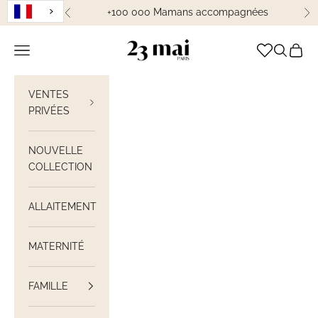
Passer au contenu
+100 000 Mamans accompagnées
Précédent
Su
23 Mai Paris
Ouvrir la navigation
Ouvrir la
Voir le
VENTES
PRIVÉES
NOUVELLE
COLLECTION
ALLAITEMENT
MATERNITÉ
FAMILLE