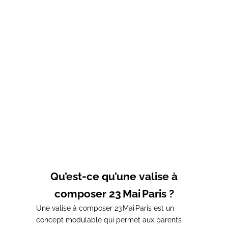
Choisir les options
Choisir les options
T-shirt d'allaitement gris
T-shirt d'allaitement gris
LUCKY CHARM
MOMMY
Prix de vente
Prix normal
Prix de vente
Prix normal
37,00€
41,00€
37,00€
41,00€
Qu’est-ce qu’une valise à
composer 23 Mai Paris ?
Une valise à composer 23 Mai Paris est un
concept modulable qui permet aux parents