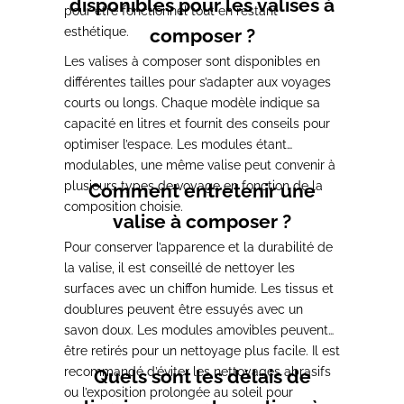
disponibles pour les valises à
pour être fonctionnel tout en restant
esthétique.
composer ?
Les valises à composer sont disponibles en
différentes tailles pour s’adapter aux voyages
courts ou longs. Chaque modèle indique sa
capacité en litres et fournit des conseils pour
optimiser l’espace. Les modules étant
modulables, une même valise peut convenir à
plusieurs types de voyage en fonction de la
Comment entretenir une
composition choisie.
valise à composer ?
Pour conserver l’apparence et la durabilité de
la valise, il est conseillé de nettoyer les
surfaces avec un chiffon humide. Les tissus et
doublures peuvent être essuyés avec un
savon doux. Les modules amovibles peuvent
être retirés pour un nettoyage plus facile. Il est
recommandé d’éviter les nettoyages abrasifs
Quels sont les délais de
ou l’exposition prolongée au soleil pour