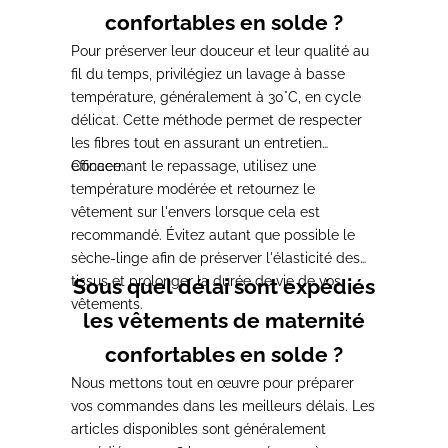
confortables en solde ?
Pour préserver leur douceur et leur qualité au
fil du temps, privilégiez un lavage à basse
température, généralement à 30°C, en cycle
délicat. Cette méthode permet de respecter
les fibres tout en assurant un entretien
efficace.
Concernant le repassage, utilisez une
température modérée et retournez le
vêtement sur l'envers lorsque cela est
recommandé. Évitez autant que possible le
sèche-linge afin de préserver l'élasticité des
tissus et prolonger la durée de vie de vos
Sous quel délai sont expédiés
vêtements.
les vêtements de maternité
confortables en solde ?
Nous mettons tout en œuvre pour préparer
vos commandes dans les meilleurs délais. Les
articles disponibles sont généralement