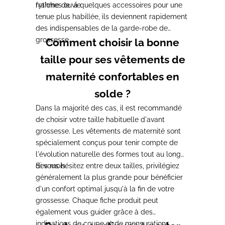
rythme de vie.
fraîches ou à quelques accessoires pour une
tenue plus habillée, ils deviennent rapidement
des indispensables de la garde-robe de
grossesse.
Comment choisir la bonne
taille pour ses vêtements de
maternité confortables en
solde ?
Dans la majorité des cas, il est recommandé
de choisir votre taille habituelle d'avant
grossesse. Les vêtements de maternité sont
spécialement conçus pour tenir compte de
l'évolution naturelle des formes tout au long
des mois.
Si vous hésitez entre deux tailles, privilégiez
généralement la plus grande pour bénéficier
d'un confort optimal jusqu'à la fin de votre
grossesse. Chaque fiche produit peut
également vous guider grâce à des
indications de coupe et de mensurations.