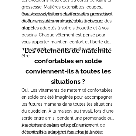
grossesse. Matières extensibles, coupes
évolutives et finitions confortables permettent
Que vous soyez au début de votre grossesse
d'offrir un ajustement agréable à chaque
ou dans les derniers mois, vous trouverez des
étape.
modèles adaptés à votre silhouette et à vos
besoins. Chaque vêtement est pensé pour
vous apporter maintien, confort et liberté de
mouvement sans compromettre votre bien-
Les vêtements de maternité
être.
confortables en solde
conviennent-ils à toutes les
situations ?
Oui. Les vêtements de maternité confortables
en solde ont été imaginés pour accompagner
les futures mamans dans toutes les situations
du quotidien. À la maison, au travail, lors d'une
sortie entre amis, pendant une promenade ou
simplement pour profiter d'un moment de
Associés à des baskets pour un look
détente, ils s'adaptent facilement à votre
décontracté, à un gilet pour les journées