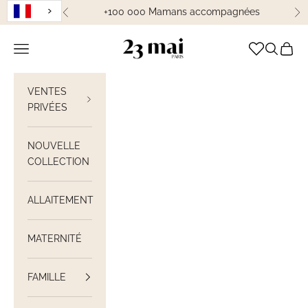
Passer au contenu
+100 000 Mamans accompagnées
Précédent
Su
23 Mai Paris
Ouvrir la navigation
Ouvrir la
Voir le
VENTES
PRIVÉES
NOUVELLE
COLLECTION
ALLAITEMENT
MATERNITÉ
FAMILLE