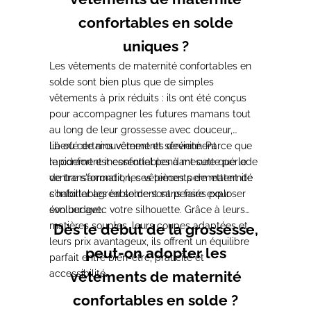
confortables en solde
uniques ?
Les vêtements de maternité confortables en
solde sont bien plus que de simples
vêtements à prix réduits : ils ont été conçus
pour accompagner les futures mamans tout
au long de leur grossesse avec douceur,
liberté de mouvement et sérénité. Parce que
Là où certains vêtements deviennent
le confort est essentiel pendant cette période
rapidement inconfortables à mesure que le
de transformation, ces pièces permettent de
ventre s'arrondit, les vêtements de maternité
s'habiller agréablement sans faire exploser
confortables en solde sont pensés pour
son budget.
évoluer avec votre silhouette. Grâce à leurs
matières souples, leurs coupes adaptées et
Dès le début de la grossesse,
leurs prix avantageux, ils offrent un équilibre
peut-on adopter les
parfait entre bien-être, praticité et
accessibilité.
vêtements de maternité
confortables en solde ?