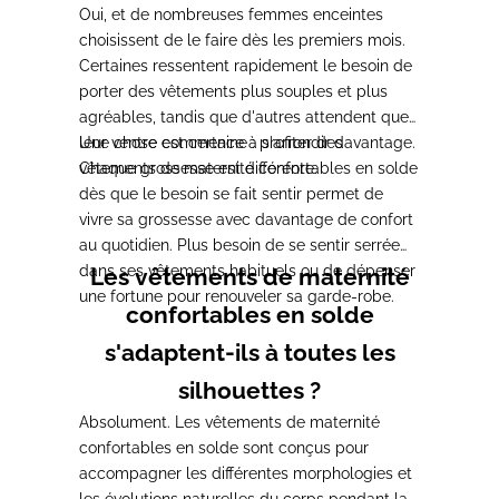
Oui, et de nombreuses femmes enceintes
choisissent de le faire dès les premiers mois.
Certaines ressentent rapidement le besoin de
porter des vêtements plus souples et plus
agréables, tandis que d'autres attendent que
leur ventre commence à s'arrondir davantage.
Une chose est certaine : profiter des
Chaque grossesse est différente.
vêtements de maternité confortables en solde
dès que le besoin se fait sentir permet de
vivre sa grossesse avec davantage de confort
au quotidien. Plus besoin de se sentir serrée
dans ses vêtements habituels ou de dépenser
Les vêtements de maternité
une fortune pour renouveler sa garde-robe.
confortables en solde
s'adaptent-ils à toutes les
silhouettes ?
Absolument. Les vêtements de maternité
confortables en solde sont conçus pour
accompagner les différentes morphologies et
les évolutions naturelles du corps pendant la