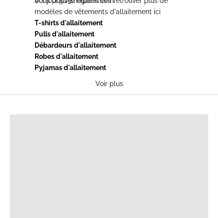
bonjour@23maiparis.com
Vous pouvez également retrouver plus de
.
modèles de
vêtements d'allaitement
ici
T-shirts d'allaitement
Pulls d'allaitement
Débardeurs d'allaitement
Robes d'allaitement
Pyjamas d'allaitement
Voir plus
T-SHIRTS D'ALLAITEMENT