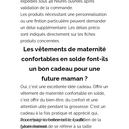
expédiés sous 48 heures ouvrées après
validation de la commande.
Les produits nécessitant une personnalisation
ou une finition particulière peuvent demander
un délai supplémentaire. Les délais précis
sont indiqués directement sur les fiches
produits concernées.
Les vêtements de maternité
confortables en solde font-ils
un bon cadeau pour une
future maman ?
Oui, c'est une excellente idée cadeau. Offrir un
vêtement de maternité confortable en solde,
c'est offrir du bien-être, du confort et une
attention utile pendant la grossesse. C'est un
cadeau à la fois pratique et apprécié qui
accompagne réellement le quotidien de la
Pour choisir la bonne taille, il suffit
future maman.
généralement de se référer à sa taille