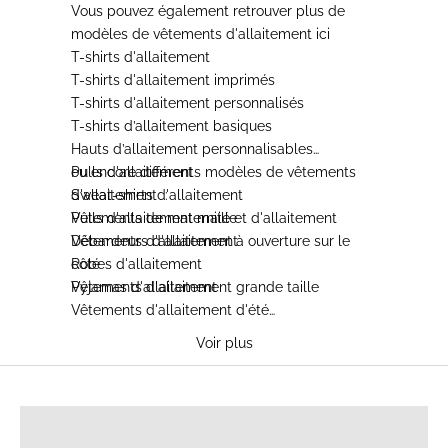
Vous pouvez également retrouver plus de
modèles de
vêtements d'allaitement
ici
T-shirts d'allaitement
T-shirts d'allaitement imprimés
T-shirts d'allaitement personnalisés
T-shirts d’allaitement basiques
Hauts d’allaitement personnalisables
Pulls d'allaitement
ou encore différents modèles de
vêtements
Sweat-shirts d'allaitement
d'allaitement
:
Pulls d'allaitement maille
Vêtements de maternité et d'allaitement
Débardeurs d'allaitement
Vêtements d'allaitement à ouverture sur le
Robes d'allaitement
côté
Pyjamas d'allaitement
Vêtements d'allaitement grande taille
Vêtements d'allaitement d'été
Vêtements d'allaitement chauds
Voir plus
Vêtements d'allaitement brodés
Vêtements d'allaitement d'hiver
T-SHIRTS D'ALLAITEMENT
Vêtements d'allaitement confortables
Vêtements d'allaitement en coton