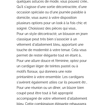
quelques astuces de mode, vous pouvez créer
des tenues élégantes et pratiques.
Qu'il s'agisse d'une sortie décontractée, d'une
occasion spéciale ou d'une journée paisible à
domicile, vous aurez à votre disposition
plusieurs options pour un look à la fois chic et
soigné.
Choisissez des pièces qui vous
procurent confort et confiance tout au long de
Pour un style décontracté
, un blouson en jean
la journée.
classique peut très bien s'associer à un
vêtement d'allaitement bleu, apportant une
touche de modernité à votre tenue. Cela vous
permet de rester élégante tout en étant à
l'aise lors d'occasions moins formelles.
Pour une allure douce et féminine
, optez pour
un cardigan léger de teintes pastel ou à
motifs floraux, qui donnera une note
printanière à votre ensemble. Les cardigans
s'avèrent également utiles car ils peuvent être
retirés facilement lorsque nécessaire.
Pour une réunion ou un dîner
, un blazer bien
coupé peut être tout à fait approprié
accompagné de votre vêtement d'allaitement
bleu. Cette combinaison élégante rehaussera