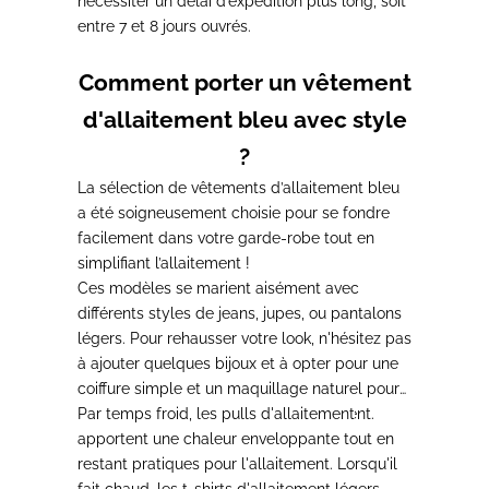
nécessiter un délai d’expédition plus long, soit
entre 7 et 8 jours ouvrés
.
Comment porter un vêtement
d'allaitement bleu avec style
?
La sélection de vêtements d’allaitement bleu
a été soigneusement choisie pour se fondre
facilement dans votre garde-robe
tout en
simplifiant l’allaitement !
Ces modèles se marient aisément avec
différents styles de jeans, jupes, ou pantalons
légers.
Pour rehausser votre look, n'hésitez pas
à ajouter quelques bijoux et à opter pour une
coiffure simple
et un maquillage naturel pour
une allure élégante pendant l’allaitement.
Par temps froid,
les pulls d'allaitement
apportent une chaleur enveloppante
tout en
restant pratiques pour l'allaitement.
Lorsqu'il