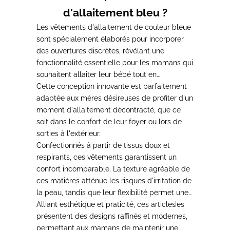
d'allaitement bleu ?
Les vêtements d'allaitement de couleur bleue
sont
spécialement élaborés pour incorporer
des ouvertures discrètes
, révélant une
fonctionnalité essentielle pour les mamans qui
souhaitent allaiter leur bébé tout en
préservant leur intimité.
Cette conception innovante est parfaitement
adaptée aux mères désireuses de profiter d'un
moment d'allaitement décontracté
, que ce
soit dans le confort de leur foyer ou lors de
sorties à l'extérieur.
Confectionnés à partir de tissus doux et
respirants, ces vêtements garantissent un
confort incomparable.
La texture agréable de
ces matières atténue les risques d'irritation de
la peau, tandis que leur flexibilité permet une
liberté de mouvement
Alliant esthétique et praticité, ces articles
pendant les périodes
d’allaitement.
présentent des designs raffinés et modernes,
permettant aux mamans de maintenir une