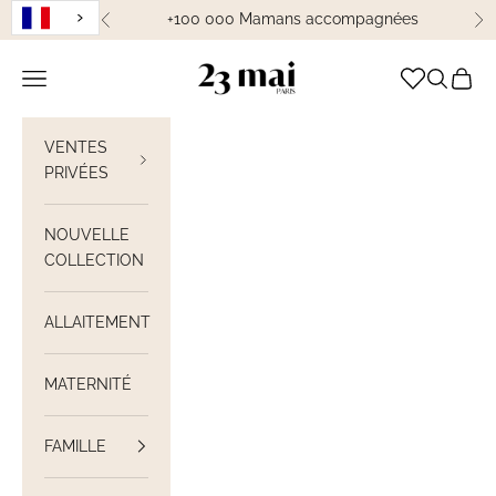
Passer au contenu
+100 000 Mamans accompagnées
Précédent
Su
23 Mai Paris
Ouvrir la navigation
Ouvrir la
Voir le
VENTES
PRIVÉES
NOUVELLE
COLLECTION
ALLAITEMENT
MATERNITÉ
FAMILLE