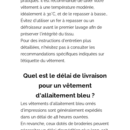
pratiques.
Il est recommandé de laver votre
vêtement à une température modérée,
idéalement à 30°C, et de le repasser à basse
température
Évitez d'utiliser un fer à repasser ou un
tout en le retournant.
défroisseur avant le premier lavage
afin de
préserver l'intégrité du tissu.
Pour des instructions d'entretien plus
détaillées,
n'hésitez pas à consulter les
recommandations spécifiques
indiquées sur
l’étiquette du vêtement.
Quel est le délai de livraison
pour un vêtement
d'allaitement bleu ?
Les vêtements d'allaitement bleu ornés
d'impressions sont généralement
expédiés
dans un délai de 48 heures ouvrées.
En revanche,
ceux dotés de broderies peuvent