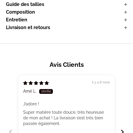
Guide des tailles
Composition
Entretien
Livraison et retours
Avis Clients
il y a 8 mois
Amé L.
Cam
J’adore !
Au 
Super matière toute douce, très heureuse
Sup
de mon achat ! La livraison s’est très bien
passée également.