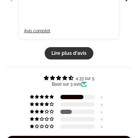
Avis complet
Avi
Lire plus d'avis
4.33 sur 5
Basé sur 3 avis
2
0
1
0
0