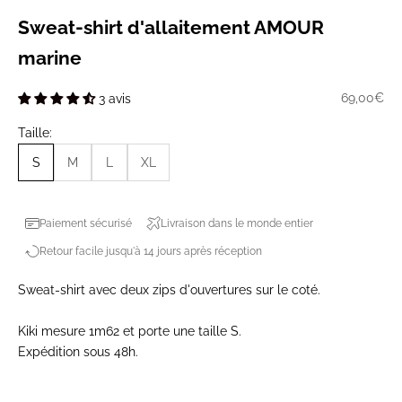
Sweat-shirt d'allaitement AMOUR
marine
Prix de ve
69,00€
3 avis
Taille:
S
M
L
XL
Paiement sécurisé
Livraison dans le monde entier
Retour facile jusqu'à 14 jours après réception
Sweat-shirt avec deux zips d'ouvertures sur le coté.
Kiki mesure 1m62 et porte une taille S.
Expédition sous 48h.