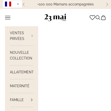
Passer au contenu
+100 000 Mamans accompagnées
Précédent
Su
23 Mai Paris
Ouvrir la navigation
Ouvrir la
Voir le
VENTES
PRIVÉES
NOUVELLE
COLLECTION
ALLAITEMENT
MATERNITÉ
FAMILLE