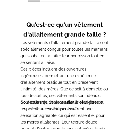
Qu'est-ce qu'un vêtement
d'allaitement grande taille ?
Les vêtements d'allaitement grande taille sont
spécialement conçus pour toutes les mamans
qui souhaitent allaiter leur nourrisson tout en
se sentant à l'aise.
Ces pièces incluent des ouvertures
ingénieuses, permettant une expérience
d'allaitement pratique tout en préservant
l‘intimité
des mères.
Que ce soit à domicile ou
lors de sorties, ces vêtements sont idéaux
pour celles qui veulent allier le bien-être de
Confectionnés dans des matières légères et
leur bébé au confort personnel.
respirantes, ces vêtements offrent une
sensation agréable, ce qui est essentiel pour
les mères allaitantes.
Leur texture douce
permet d'éviter les irritations cutanées, tandis