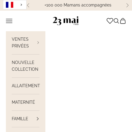
Passer au contenu
+100 000 Mamans accompagnées
Précédent
Su
23 Mai Paris
Ouvrir la navigation
Ouvrir la
Voir le
VENTES
PRIVÉES
NOUVELLE
COLLECTION
ALLAITEMENT
MATERNITÉ
FAMILLE