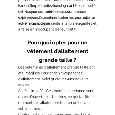
que la flexibilité des tissus garantit une liberté
Faisant le pont entre fonctionnalité et
de mouvement optimale, assurant une
esthétique, ces modèles se déclinent en
expérience d’allaitement sereine, peu importe
différentes silhouettes
modernes, permettant
votre morphologie.
aux mamans de se sentir à la fois élégantes et
à l’aise en s'occupant de leur petit.
Pourquoi opter pour un
vêtement d’allaitement
grande taille ?
Les vêtements d'allaitement grande taille ont
été
imaginés pour enrichir l’expérience
d’allaitement
. Voici quelques-uns de leurs
atouts :
Accès simplifié :
Ces modèles tendance sont
dotés d'ouvertures discrètes, ce qui facilite le
moment de l’allaitement tout en préservant
votre intimité.
Confort optimal :
Fabriqués avec des tissus