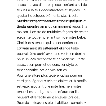
associer avec d'autres pièces, créant ainsi des
tenues à la fois décontractées et stylées.
En
ajoutant quelques éléments clés, il est
possible de composer des looks pratiques et
Que vous soyez en mode détente, pour un
tendance.
déjeuner entre amis ou un moment repos à la
maison, il existe de multiples façons de rester
élégante tout en prenant soin de votre bébé.
Choisir des tenues qui allient confort et
confiance en soi est essentiel.
Un vêtement d'allaitement grande taille
pourrait être porté avec une veste en denim
pour un look décontracté et moderne.
Cette
association permet de concilier style et
fonctionnalité lors de vos sorties.
Pour une allure plus légère,
optez pour un
cardigan léger aux teintes claires ou à motifs
estivaux, ajoutant une note fraîche à votre
tenue.
Les cardigans sont idéaux, car ils
peuvent être facilement enlevés lors de
l’allaitement.
Pour des occasions plus habillées, combinez