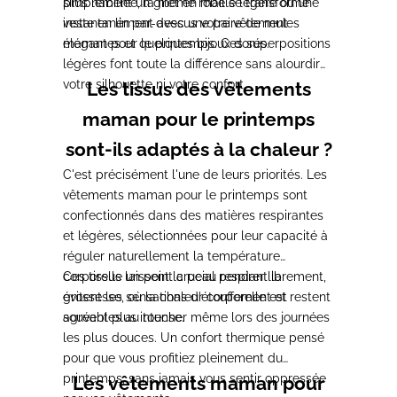
plus habillée, la même robe se transforme
simplement un gilet en maille légère ou une
instantanément avec une paire de mules
veste en lin par-dessus votre vêtement
élégantes et quelques bijoux dorés.
maman pour le printemps. Ces superpositions
légères font toute la différence sans alourdir
votre silhouette ni votre confort.
Les tissus des vêtements
maman pour le printemps
sont-ils adaptés à la chaleur ?
C'est précisément l'une de leurs priorités. Les
vêtements maman pour le printemps sont
confectionnés dans des matières respirantes
et légères, sélectionnées pour leur capacité à
réguler naturellement la température
corporelle un point crucial pendant la
Ces tissus laissent la peau respirer librement,
grossesse, où la chaleur corporelle est
évitent les sensations d'étouffement et restent
souvent plus intense.
agréables au toucher même lors des journées
les plus douces. Un confort thermique pensé
pour que vous profitiez pleinement du
printemps, sans jamais vous sentir oppressée
Les vêtements maman pour