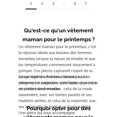
1
2
3
…
5
Qu'est-ce qu'un vêtement
maman pour le printemps ?
Un vêtement maman pour le printemps, c'est
la réponse idéale aux besoins des femmes
enceintes lorsque la nature se réveille et que
les températures commencent doucement à
grimper. Ces pièces capturent l'esprit de la
saison légèreté, fraîcheur, féminité tout en
Ce qui rend le vêtement maman pour le
intégrant les exigences spécifiques d'un corps
printemps si particulier, c'est cette capacité à
en pleine transformation.
réconcilier deux mondes : celui de la mode
saisonnière, avec ses teintes pastels et ses
matières aérées, et celui de la maternité, avec
ses impératifs de confort et d'adaptabilité.
Pourquoi opter pour des
Une pièce qui vous accompagne