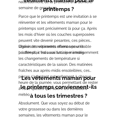
vêtements maman pour le
naturellement, de la première à la dernière
semaine de grossesse.
printemps ?
Parce que le printemps est une invitation à se
réinventer et les vêtements maman pour le
printemps sont précisément là pour ça. Après
les mois d'hiver où les couches superposées
peuvent vite devenir pesantes, ces pièces
légères et respirantes offrent une véritable
Choisir des vêtements maman pour le
bouffée d'air frais aux futures mamans.
printemps, c'est aussi anticiper intelligemment
les changements de température si
caractéristiques de la saison. Des matinées
fraîches aux après-midis ensoleillées, ces
pièces s'adaptent naturellement à chaque
Les vêtements maman pour
heure de la journée, vous permettant de rester
le printemps conviennent-ils
à l'aise quelles que soient les conditions
météo.
à tous les trimestres ?
Absolument. Que vous soyez au début de
votre grossesse ou dans les dernières
semaines, les vêtements maman pour le