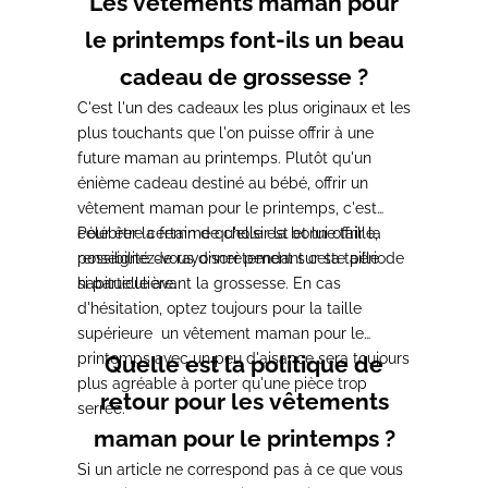
Les vêtements maman pour
le printemps font-ils un beau
cadeau de grossesse ?
C'est l'un des cadeaux les plus originaux et les
plus touchants que l'on puisse offrir à une
future maman au printemps. Plutôt qu'un
énième cadeau destiné au bébé, offrir un
vêtement maman pour le printemps, c'est
célébrer la femme qu'elle est et lui offrir la
Pour être certain de choisir la bonne taille,
possibilité de rayonner pendant cette période
renseignez-vous discrètement sur sa taille
si particulière.
habituelle avant la grossesse. En cas
d'hésitation, optez toujours pour la taille
supérieure un vêtement maman pour le
printemps avec un peu d'aisance sera toujours
Quelle est la politique de
plus agréable à porter qu'une pièce trop
retour pour les vêtements
serrée.
maman pour le printemps ?
Si un article ne correspond pas à ce que vous