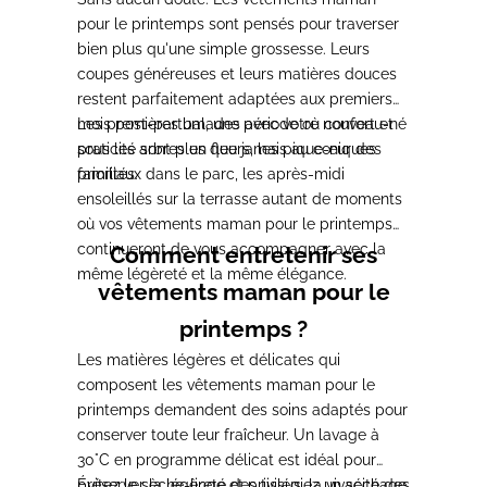
pour le printemps sont pensés pour traverser
bien plus qu'une simple grossesse. Leurs
coupes généreuses et leurs matières douces
restent parfaitement adaptées aux premiers
mois post-partum, une période où confort et
Les premières balades avec votre nouveau-né
praticité sont plus que jamais au cœur des
sous les arbres en fleurs, les pique-niques
priorités.
familiaux dans le parc, les après-midi
ensoleillés sur la terrasse autant de moments
où vos vêtements maman pour le printemps
continueront de vous accompagner avec la
Comment entretenir ses
même légèreté et la même élégance.
vêtements maman pour le
printemps ?
Les matières légères et délicates qui
composent les vêtements maman pour le
printemps demandent des soins adaptés pour
conserver toute leur fraîcheur. Un lavage à
30°C en programme délicat est idéal pour
préserver la légèreté des tissus, la vivacité des
Évitez le sèche-linge et privilégiez un séchage