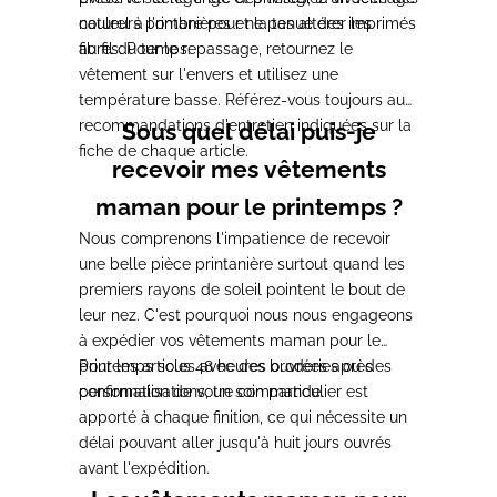
couleurs printanières et la tenue des imprimés
naturel à l'ombre pour ne pas altérer les
au fil du temps.
fibres. Pour le repassage, retournez le
vêtement sur l'envers et utilisez une
température basse. Référez-vous toujours aux
recommandations d'entretien indiquées sur la
Sous quel délai puis-je
fiche de chaque article.
recevoir mes vêtements
maman pour le printemps ?
Nous comprenons l'impatience de recevoir
une belle pièce printanière surtout quand les
premiers rayons de soleil pointent le bout de
leur nez. C'est pourquoi nous nous engageons
à expédier vos vêtements maman pour le
printemps sous 48 heures ouvrées après
Pour les articles avec des broderies ou des
confirmation de votre commande.
personnalisations, un soin particulier est
apporté à chaque finition, ce qui nécessite un
délai pouvant aller jusqu'à huit jours ouvrés
avant l'expédition.