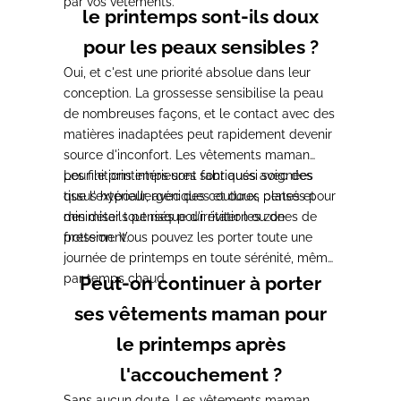
par vos vêtements.
le printemps sont-ils doux
pour les peaux sensibles ?
Oui, et c'est une priorité absolue dans leur
conception. La grossesse sensibilise la peau
de nombreuses façons, et le contact avec des
matières inadaptées peut rapidement devenir
source d'inconfort. Les vêtements maman
pour le printemps sont fabriqués avec des
Les finitions intérieures sont aussi soignées
tissus hypoallergéniques et doux, pensés pour
que l'extérieur, avec des coutures plates et
minimiser tout risque d'irritation ou de
des détails pensés pour éviter les zones de
frottement.
pression. Vous pouvez les porter toute une
journée de printemps en toute sérénité, même
par temps chaud.
Peut-on continuer à porter
ses vêtements maman pour
le printemps après
l'accouchement ?
Sans aucun doute. Les vêtements maman