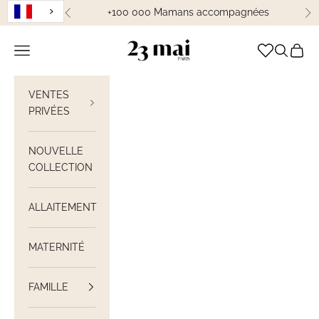
Passer au contenu
+100 000 Mamans accompagnées
Précédent
Su
23 Mai Paris
Ouvrir la navigation
Ouvrir la
Voir le
VENTES
PRIVÉES
NOUVELLE
COLLECTION
ALLAITEMENT
MATERNITÉ
FAMILLE