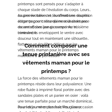
printemps sont pensés pour s'adapter à
chaque stade de l'évolution du corps. Leurs
coupes évolutives et leurs matières souples
Au premier trimestre, ils offrent une discrétion
accompagnent naturellement la croissance
élégante pour celles qui ne souhaitent pas
du ventre, sans jamais comprimer ni
encore afficher leur grossesse. Au troisième
contraindre.
trimestre, ils enveloppent le ventre avec
douceur tout en maintenant une silhouette
flatteuse un équilibre délicat que les
Comment composer une
vêtements maman pour le printemps
tenue printanière avec ses
maîtrisent à la perfection.
vêtements maman pour le
printemps ?
La force des vêtements maman pour le
printemps réside dans leur polyvalence. Une
robe fluide à imprimé floral portée avec des
sandales plates et un panier en osier : voilà
une tenue parfaite pour un marché dominical
ou un déjeuner en terrasse. Pour une occasion
Pour les journées plus fraîches, glissez