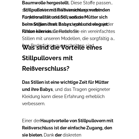
Baumwolle hergestellt.
Diese Stoffe passen
sich perfekt an die Veränderungen des
Stillpullover mit Reißverschluss verbinden
Körpers während und nach der
Funktionalität und Stil, sodass Mütter sich
Schwangerschaft an und garantieren in jeder
beim Stillen ihres Babys wohl und elegant
Phase eine ideale Passform.
fühlen können.
Genießen Sie ein vereinfachtes
Stillen mit unseren Modellen, die sorgfältig auf
Ihre Bedürfnisse zugeschnitten sind.
Was sind die Vorteile eines
Stillpullovers mit
Reißverschluss?
Das Stillen ist eine wichtige Zeit für Mütter
und ihre Babys
, und das Tragen geeigneter
Kleidung kann diese Erfahrung erheblich
verbessern.
Einer der
Hauptvorteile von Stillpullovern mit
Reißverschluss ist
der einfache Zugang, den
sie bieten.
Dank
der
diskreten