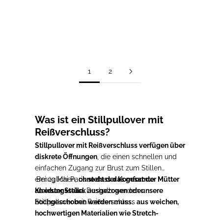
Optionen auswählen
Schwarzer Stillpullover
CHIARA
Prix de vente
79,00€
1
2
Was ist ein Stillpullover mit
Reißverschluss?
Stillpullover mit Reißverschluss verfügen über
diskrete Öffnungen
, die einen schnellen und
einfachen Zugang zur Brust zum Stillen
ermöglichen,
Bei 23 Mai Paris
ohne dass das gesamte
steht der Komfort der Mütter
Kleidungsstück ausgezogen oder
an erster Stelle.
Deshalb werden
unsere
hochgeschoben werden muss.
Stillpullover mit Reißverschluss
aus weichen,
hochwertigen Materialien wie Stretch-