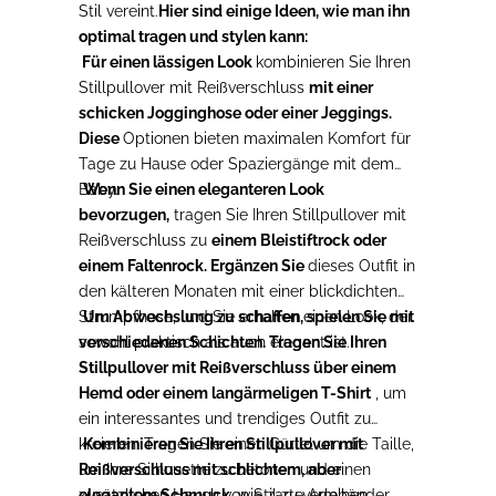
Stil vereint.
Hier sind einige Ideen, wie man ihn
optimal tragen und stylen kann:
Für einen lässigen Look
kombinieren Sie Ihren
Stillpullover mit Reißverschluss
mit einer
schicken Jogginghose oder einer Jeggings.
Diese
Optionen bieten maximalen Komfort für
Tage zu Hause oder Spaziergänge mit dem
Baby.
Wenn Sie einen eleganteren Look
bevorzugen,
tragen Sie Ihren Stillpullover mit
Reißverschluss zu
einem Bleistiftrock oder
einem Faltenrock. Ergänzen Sie
dieses Outfit in
den kälteren Monaten mit einer blickdichten
Strumpfhose, und Sie erhalten einen Look, der
Um Abwechslung zu schaffen, spielen Sie mit
sowohl praktisch als auch elegant ist.
verschiedenen Schichten. Tragen Sie Ihren
Stillpullover mit Reißverschluss über einem
Hemd oder einem langärmeligen T-Shirt
, um
ein interessantes und trendiges Outfit zu
kreieren. Tragen Sie einen Gürtel um die Taille,
Kombinieren Sie Ihren Stillpullover mit
um Ihre Silhouette zu betonen und einen
Reißverschluss mit schlichtem, aber
zusätzlichen Hauch von Stil zu verleihen.
elegantem Schmuck,
wie zarte Armbänder,