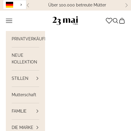
Weiter zum Inhalt
Über 100.000 betreute Mütter
Zurück
We
23 Mai Paris
Navigation öffnen
Suche öff
Waren
PRIVATVERKÄUFE
NEUE
KOLLEKTION
STILLEN
Mutterschaft
FAMILIE
DIE MARKE