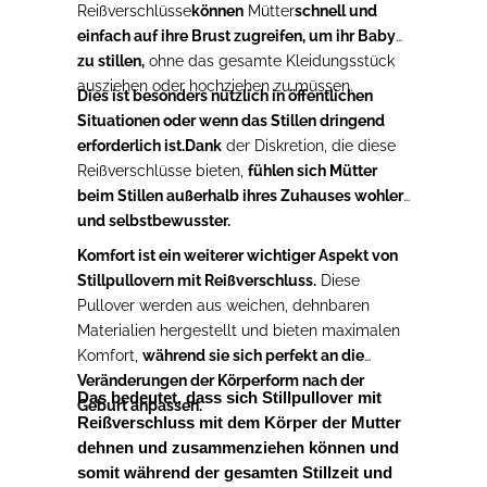
Reißverschlüsse
können
Mütter
schnell und
einfach auf ihre Brust zugreifen, um ihr Baby
zu stillen,
ohne das gesamte Kleidungsstück
ausziehen oder hochziehen zu müssen.
Dies ist besonders nützlich in öffentlichen
Situationen oder wenn das Stillen dringend
erforderlich ist.
Dank
der Diskretion, die diese
Reißverschlüsse bieten,
fühlen sich Mütter
beim Stillen außerhalb ihres Zuhauses wohler
und selbstbewusster.
Komfort ist ein weiterer wichtiger Aspekt von
Stillpullovern mit Reißverschluss.
Diese
Pullover werden aus weichen, dehnbaren
Materialien hergestellt und bieten maximalen
Komfort,
während sie sich perfekt an die
Veränderungen der Körperform nach der
Das bedeutet, dass sich Stillpullover mit
Geburt anpassen.
Reißverschluss mit dem Körper der Mutter
dehnen und zusammenziehen können und
somit während der gesamten Stillzeit und