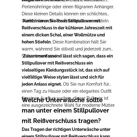
Perlenohrringe oder einen filigranen Anhänger.
Diese kleinen Details können ein schlichtes
Outfit in ein schickes Ensemble verwandeln.
Kombinieren Sie Ihren Stillpullover mit
Reißverschluss in der kühleren Jahreszeit mit
einem dicken Schal, einer Wollmütze und
hohen Stiefeln.
Diese Kombination hält Sie
warm, während Sie stilvoll und jederzeit zum
Stillen bereit sind.
Zusammenfassend lässt sich sagen, dass ein
Stillpullover mit Reißverschluss ein
vielseitiges Kleidungsstück ist, das sich auf
vielfältige Weise stylen lässt und sich für
jeden Anlass eignet.
Ob Sie nun Komfort für
einen Tag zu Hause oder ein elegantes Outfit
für einen Ausflug suchen, dieser Pullover ist
Welche Unterwäsche sollte
eine ausgezeichnete Wahl für moderne Mütter.
man unter einem Stillpullover
mit Reißverschluss tragen?
Das Tragen der richtigen Unterwäsche unter
einem Stillpullover mit Reißverschluss kann