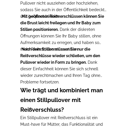
Pullover nicht ausziehen oder hochziehen,
sodass Sie auch in der Öffentlichkeit bedeckt
und bequem bleiben.
Mit geöffneten Reißverschlüssen können Sie
die Brust leicht freilegen und Ihr Baby zum
Stillen positionieren.
Dank der diskreten
Öffnungen können Sie Ihr Baby stillen, ohne
Aufmerksamkeit zu erregen, und haben so
mehr Freiheit, überall zu stillen.
Nach dem Stillen müssen Sie nur die
Reißverschlüsse wieder schließen, um den
Pullover wieder in Form zu bringen.
Dank
dieser Einfachheit können Sie sich schnell
wieder zurechtmachen und Ihren Tag ohne
Probleme fortsetzen.
Wie trägt und kombiniert man
einen Stillpullover mit
Reißverschluss?
Ein Stillpullover mit Reißverschluss ist ein
Must-have für Mütter, das Funktionalität und