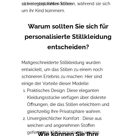
so ein entspanntes Stillen.
sich elegant fühlen können, während sie sich
um ihr Kind kümmern.
Warum sollten Sie sich für
personalisierte Stillkleidung
entscheiden?
Maßgeschneiderte Stillkleidung
wurden
entwickelt, um das Stillen zu einem noch
schöneren Erlebnis zu machen.
Hier sind
einige der Vorteile dieser Modelle:
Praktisches Design
:
Diese eleganten
Kleidungsstücke verfügen über diskrete
Öffnungen, die das Stillen erleichtern und
gleichzeitig Ihre Privatsphäre wahren.
Unvergleichlicher Komfort
:
Diese aus
weichen und angenehmen Stoffen
gefertigten Kleidungsstücke werden
Wie können Sie Ihre