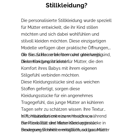
Stillkleidung?
Die personalisierte Stillkleidung wurde speziell
für Mütter entwickelt, die ihr Kind stillen
möchten und sich dabei wohlfühlen und
stilvoll kleiden möchten.
Diese einzigartigen
Modelle verfügen über praktische Öffnungen,
die das Stillen erleichtern und gleichzeitig
Ob Sie zu Hause bleiben oder unterwegs sind,
Diskretion gewährleisten.
diese Kleidung ist ideal für Mütter, die den
Komfort ihres Babys mit ihrem eigenen
Stilgefühl verbinden möchten.
Diese Kleidungsstücke sind aus weichen
Stoffen gefertigt
, sorgen diese
Kleidungsstücke für ein angenehmes
Tragegefühl, das junge Mütter an kühleren
Tagen sehr zu schätzen wissen.
Ihre Textur
hilft, Hautirritationen zu vermeiden, während
In Kombination mit einem Hauch von
die Flexibilität der Materialien optimale
Funktionalität
sind diese Kleidungsstücke in
Bewegungsfreiheit ermöglicht
modernen Schnitten erhältlich, sodass Mütter
und garantiert