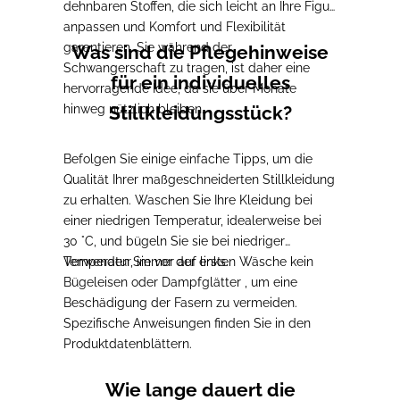
dehnbaren Stoffen, die sich leicht an Ihre Figur
anpassen und Komfort und Flexibilität
garantieren.
Sie während der
Was sind die Pflegehinweise
Schwangerschaft zu tragen, ist daher eine
für ein individuelles
hervorragende Idee, da sie über Monate
hinweg nützlich bleiben.
Stillkleidungsstück?
Befolgen Sie einige einfache Tipps, um die
Qualität Ihrer maßgeschneiderten Stillkleidung
zu erhalten.
Waschen Sie Ihre Kleidung bei
einer niedrigen Temperatur, idealerweise bei
30 °C, und bügeln Sie sie bei niedriger
Temperatur, immer auf links.
Verwenden Sie vor der ersten Wäsche kein
Bügeleisen oder Dampfglätter
, um eine
Beschädigung der Fasern zu vermeiden.
Spezifische Anweisungen finden Sie in den
Produktdatenblättern.
Wie lange dauert die