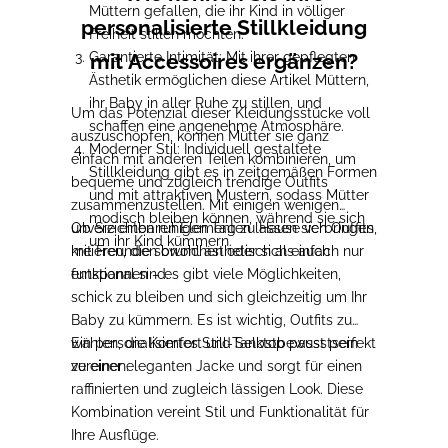
Müttern gefallen, die ihr Kind in völliger
personalisierte Stillkleidung
Freiheit stillen möchten.
Garantierte Intimität
mit Accessoires ergänzen?
:
Mit ihrer gepflegten
Ästhetik ermöglichen diese Artikel Müttern,
ihr Baby in aller Ruhe zu stillen, und
Um das Potenzial dieser Kleidungsstücke voll
schaffen eine angenehme Atmosphäre.
auszuschöpfen, können Mütter sie ganz
Moderner Stil
:
Individuell gestaltete
einfach mit anderen Teilen kombinieren, um
Stillkleidung
gibt es in zeitgemäßen Formen
bequeme und zugleich trendige Outfits
und mit attraktiven Mustern, sodass Mütter
zusammenzustellen.
Mit einigen wenigen
modisch bleiben können, während sie sich
unverzichtbaren Elementen lassen sich Outfits
Ob Sie einen ruhigen Tag zu Hause verbringen,
um ihr Kind kümmern.
kreieren, die sowohl ästhetisch als auch
mit Freunden brunchen oder sich einfach nur
funktional sind.
entspannen – es gibt viele Möglichkeiten,
schick zu bleiben und sich gleichzeitig um Ihr
Baby zu kümmern
.
Es ist wichtig, Outfits zu
wählen, die Komfort und Selbstbewusstsein
Ein personalisiertes Still-Tanktop passt perfekt
vereinen.
zu einer eleganten Jacke
und sorgt für einen
raffinierten und zugleich lässigen Look. Diese
Kombination vereint Stil und Funktionalität für
Ihre Ausflüge.