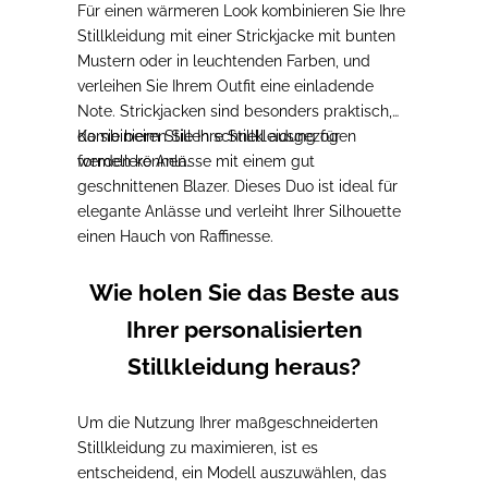
Für einen wärmeren Look
kombinieren Sie Ihre
Stillkleidung mit einer Strickjacke mit bunten
Mustern oder in leuchtenden Farben
,
und
verleihen Sie Ihrem Outfit eine einladende
Note. Strickjacken sind besonders praktisch,
da sie beim Stillen schnell ausgezogen
Kombinieren Sie Ihre Stillkleidung
für
werden können.
formellere Anlässe
mit einem gut
geschnittenen Blazer.
Dieses Duo ist ideal für
elegante Anlässe und verleiht Ihrer Silhouette
einen Hauch von Raffinesse.
Wie holen Sie das Beste aus
Ihrer personalisierten
Stillkleidung heraus?
Um die Nutzung Ihrer maßgeschneiderten
Stillkleidung zu maximieren,
ist es
entscheidend, ein Modell auszuwählen, das