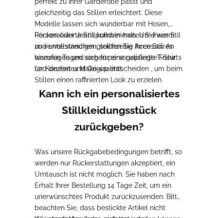
perfekt zu Ihrer Garderobe passt und
gleichzeitig das Stillen erleichtert. Diese
Modelle lassen sich wunderbar mit Hosen,
Röcken oder Jeans kombinieren.
Personalisierte Stillpullover halten Sie warm
Um Ihren Stil
zu vervollständigen, sollten Sie Accessoires
und unterstreichen gleichzeitig Ihren Stil. An
hinzufügen und sich für eine gepflegte Frisur
warmen Tagen sorgen personalisierte T-Shirts
und dezentes Make-up entscheiden
für Komfort und Originalität.
, um beim
Stillen einen raffinierten Look zu erzielen.
Kann ich ein personalisiertes
Stillkleidungsstück
zurückgeben?
Was unsere Rückgabebedingungen betrifft, so
werden nur Rückerstattungen akzeptiert, ein
Umtausch ist nicht möglich.
Sie haben nach
Erhalt Ihrer Bestellung 14 Tage Zeit, um ein
unerwünschtes Produkt zurückzusenden.
Bitte
beachten Sie, dass
bestickte Artikel nicht