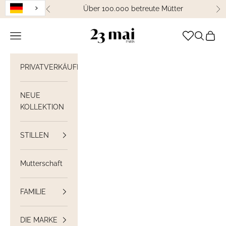
Weiter zum Inhalt
Über 100.000 betreute Mütter
Zurück
We
23 Mai Paris
Navigation öffnen
Suche öff
Waren
PRIVATVERKÄUFE
NEUE
KOLLEKTION
STILLEN
Mutterschaft
FAMILIE
DIE MARKE