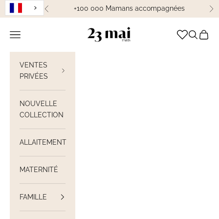
Passer au contenu
+100 000 Mamans accompagnées
Précédent
Su
23 Mai Paris
Ouvrir la navigation
Ouvrir la
Voir le
VENTES
PRIVÉES
NOUVELLE
COLLECTION
ALLAITEMENT
MATERNITÉ
FAMILLE