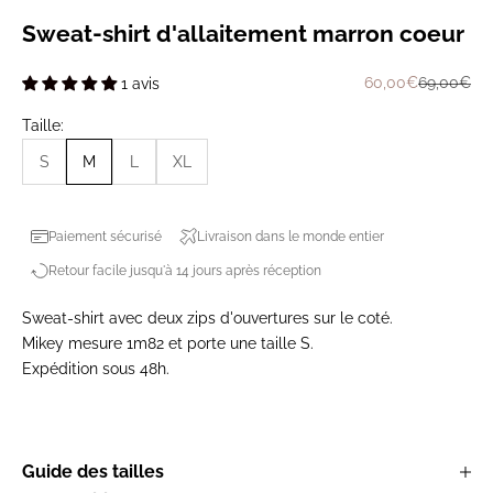
Sweat-shirt d'allaitement marron coeur
Prix de vente
Prix norma
60,00€
69,00€
1 avis
Taille:
S
M
L
XL
Paiement sécurisé
Livraison dans le monde entier
Retour facile jusqu'à 14 jours après réception
Sweat-shirt avec deux zips d'ouvertures sur le coté.
Mikey mesure 1m82 et porte une taille S.
Expédition sous 48h.
Guide des tailles