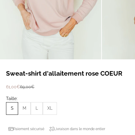
Sweat-shirt d'allaitement rose COEUR
Prix de vente
Prix normal
61,00€
69,00€
Taille:
S
M
L
XL
Paiement sécurisé
Livraison dans le monde entier