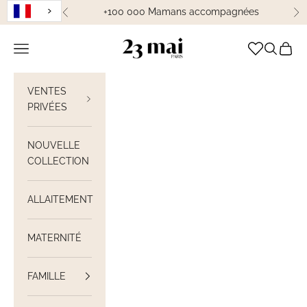
Passer au contenu
+100 000 Mamans accompagnées
Précédent
Su
23 Mai Paris
Ouvrir la navigation
Ouvrir la
Voir le
VENTES
PRIVÉES
NOUVELLE
COLLECTION
ALLAITEMENT
MATERNITÉ
FAMILLE