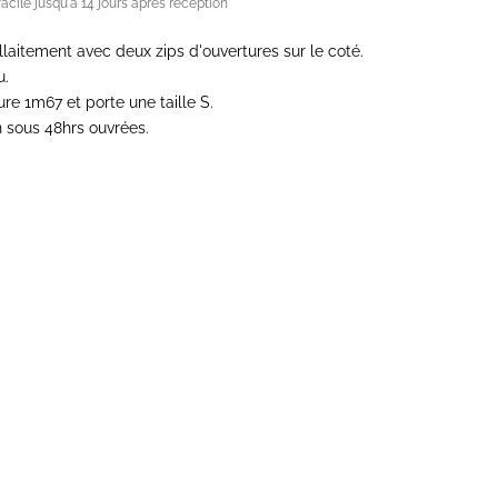
acile jusqu'à 14 jours après réception
allaitement avec deux zips d'ouvertures sur le coté.
u.
e 1m67 et porte une taille S.
 sous 48hrs ouvrées.