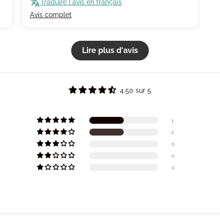
Traduire l'avis en français
Avis complet
Lire plus d'avis
4.50 sur 5
1
1
0
0
0