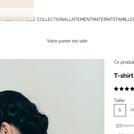
IVÉES
NOUVELLE COLLECTION
ALLAITEMENT
MATERNITÉ
FAMILLE
Votre panier est vide
Ce produi
T-shir
Taille:
S
M
Paiemen