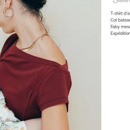
Retour f
T-shirt d'
Col batea
Faby mesur
Expédition