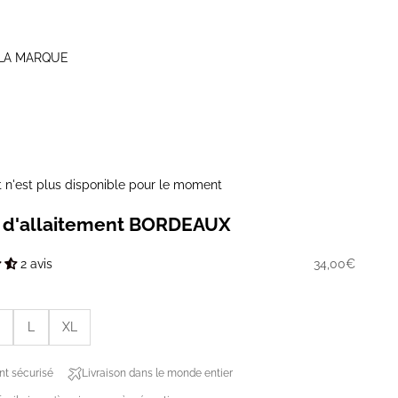
LA MARQUE
t n'est plus disponible pour le moment
t d'allaitement BORDEAUX
Prix de vente
34,00€
2 avis
L
XL
t sécurisé
Livraison dans le monde entier