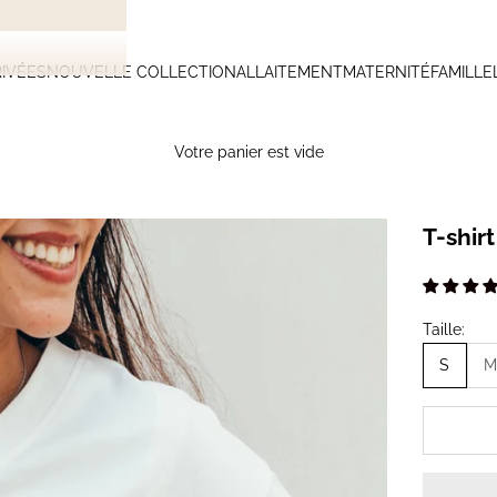
IVÉES
NOUVELLE COLLECTION
ALLAITEMENT
MATERNITÉ
FAMILLE
Votre panier est vide
T-shir
Taille:
S
M