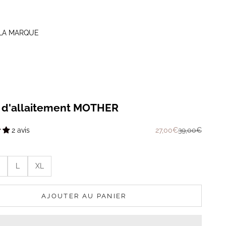
LA MARQUE
t d'allaitement MOTHER
Prix de vente
Prix normal
27,00€
39,00€
2 avis
L
XL
AJOUTER AU PANIER