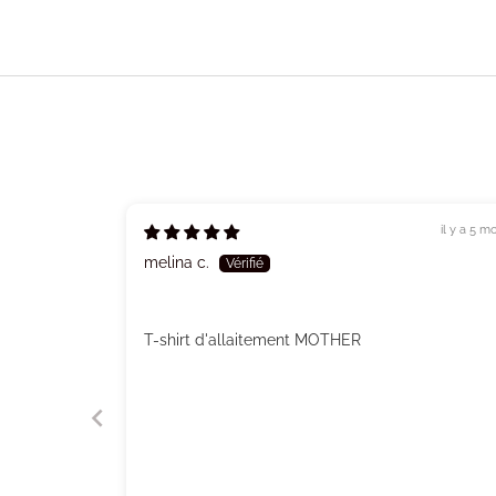
il y a 5 mo
melina c.
T-shirt d'allaitement MOTHER