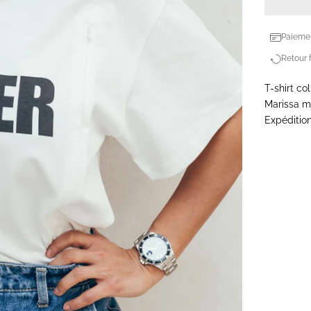
Paiemen
Retour f
T-shirt co
Marissa me
Expédition