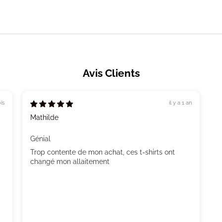
Avis Clients
is
il y a 1 an
Mathilde
Génial
Trop contente de mon achat, ces t-shirts ont
changé mon allaitement