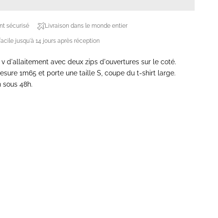
t sécurisé
Livraison dans le monde entier
acile jusqu'à 14 jours après réception
l v d'allaitement avec deux zips d'ouvertures sur le coté.
sure 1m65 et porte une taille S, coupe du t-shirt large.
 sous 48h.