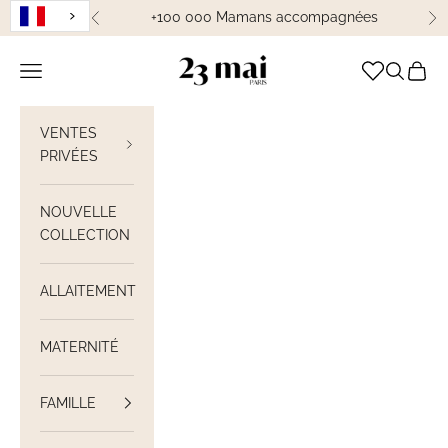
Passer au contenu
+100 000 Mamans accompagnées
Précédent
Su
23 Mai Paris
Ouvrir la navigation
Ouvrir la
Voir le
VENTES
PRIVÉES
NOUVELLE
COLLECTION
ALLAITEMENT
MATERNITÉ
FAMILLE