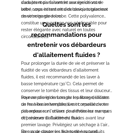
s'adaptent parfaitement aux évolutions de
dans les mois suivant le sevrage de votre
votre corps et restent des basiques gracieux
bébé, vous évitant ainsi de devoir totalement
de votre garde-robe.
revoir votre garde-robe. Cette polyvalence
constitue un avantage non négligeable pour
Quelles sont les
rester élégante avec naturel en toutes
recommandations pour
circonstances.
entretenir vos débardeurs
d'allaitement fluides ?
Pour prolonger la durée de vie et préserver la
fluidité de vos débardeurs d'allaitement
fluides, il est recommandé de les laver à
basse température (30°C). Cela permet de
conserver le tombé des tissus et leur douceur
soyeuse d'origine. Lors du repassage, utilisez
Pour ne pas endommager les fibres délicates
un fer à basse température et repassez votre
de manière irréversible, il est conseillé de ne
débardeur sur l'envers pour éviter les marques
pas repasser ni utiliser de défroisseur sur vos
et préserver la fluidité du tissu.
débardeurs d'allaitement fluides avant leur
premier lavage. Privilégiez un séchage à l'air
libre pour conserver leur tombé naturel.
En cas de doute, les fiches de nos produits