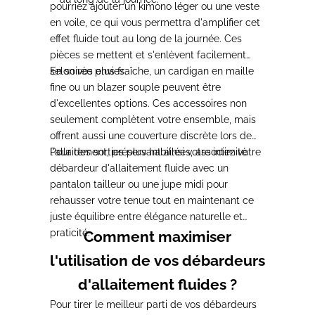
pourriez ajouter un kimono léger ou une veste
en voile, ce qui vous permettra d'amplifier cet
effet fluide tout au long de la journée. Ces
pièces se mettent et s'enlèvent facilement
selon vos envies.
En soirée plus fraîche, un cardigan en maille
fine ou un blazer souple peuvent être
d'excellentes options. Ces accessoires non
seulement complètent votre ensemble, mais
offrent aussi une couverture discrète lors de
l'allaitement, préservant ainsi votre intimité.
Pour des sorties plus habillées, associez votre
débardeur d'allaitement fluide avec un
pantalon tailleur ou une jupe midi pour
rehausser votre tenue tout en maintenant ce
juste équilibre entre élégance naturelle et
praticité.
Comment maximiser
l'utilisation de vos débardeurs
d'allaitement fluides ?
Pour tirer le meilleur parti de vos débardeurs