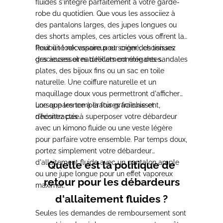
fluides s'intègre parfaitement à votre garde-
robe du quotidien. Que vous les associiez à
des pantalons larges, des jupes longues ou
des shorts amples, ces articles vous offrent la
flexibilité nécessaire pour créer des tenues
Pour un look vaporeux et soigné, choisissez
gracieuses et naturellement élégantes.
des accessoires délicats comme des sandales
plates, des bijoux fins ou un sac en toile
naturelle. Une coiffure naturelle et un
maquillage doux vous permettront d'afficher
une apparence à la fois gracieuse et
Lorsque les températures fraîchissent,
décontractée.
n'hésitez pas à superposer votre débardeur
avec un kimono fluide ou une veste légère
pour parfaire votre ensemble. Par temps doux,
portez simplement votre débardeur
d'allaitement fluide avec un pantalon ample
Quelle est la politique de
ou une jupe longue pour un effet vaporeux
retour pour les débardeurs
maximal.
d'allaitement fluides ?
Seules les demandes de remboursement sont