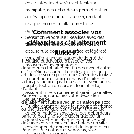
éclair latérales discrètes et faciles à
manipuler, ces débardeurs permettent un
accès rapide et intuitif au sein, rendant
chaque moment d'allaitement plus
agréable.
Comment associer vos
Sensation vaporeuse : Réalisés avec des
débardeurs d'allaitement
tissus fluides et doux, ces débardeurs
épousent le corps avec grâce et légèreté,
fluides ?
vous offrant une sensation de liberté de
Il est aisé et agréable d'associer vos
mouvement incomparable.
débardeurs d'allaitement fluides avec d'autres
Discrétion assurée : Leur design élégant et
articles de votre garde-robe. Créer des looks à
naturel permet aux mamans d'allaiter en
la fois gracieux et pratiques est devenu un jeu
public tout en préservant leur intimité,
d'enfant !
assurant un environnement serein pour elles
Par exemple, combinez votre débardeur
et leur bébé.
d'allaitement fluide avec un pantalon palazzo
Fluidité garantie : Avec leur coupe tombante
ou une jupe longue pour obtenir une tenue
et leurs matières soyeuses, ces débardeurs
parfaite pour une sortie décontractée, un
garantissent que chaque maman se sent
déjeuner entre amies ou une balade en ville.
enveloppée de douceur et de légèreté tout
Pour un style naturel et vaporeux, vous
au long de la journée.