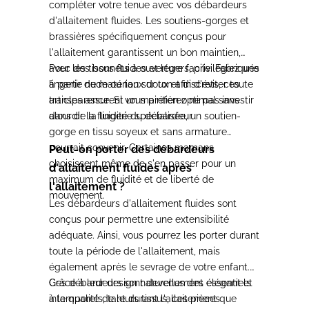
compléter votre tenue avec vos débardeurs
d'allaitement fluides. Les soutiens-gorges et
brassières spécifiquement conçus pour
l'allaitement garantissent un bon maintien,
avec des bonnets à ouverture facile. Fabriqués
Pour les tissus fluides et légers, privilégiez une
à partir de matériaux doux et discrets, ces
lingerie nude ou ton sur ton afin d'éviter toute
articles assurent un maintien optimal sans
transparence. Si vous préférez ne pas investir
alourdir la fluidité du débardeur.
dans de la lingerie spécialisée, un soutien-
gorge en tissu soyeux et sans armature
pourrait convenir. Certaines mamans
Peut-on porter des débardeurs
choisissent même de s'en passer pour un
d'allaitement fluides après
maximum de fluidité et de liberté de
l'allaitement ?
mouvement.
Les débardeurs d'allaitement fluides sont
conçus pour permettre une extensibilité
adéquate. Ainsi, vous pourrez les porter durant
toute la période de l'allaitement, mais
également après le sevrage de votre enfant.
Grâce à leur design naturellement élégant et
Ces débardeurs sont devenus des essentiels
à la qualité de leurs tissus, ces pièces
intemporels, tant durant l'allaitement que