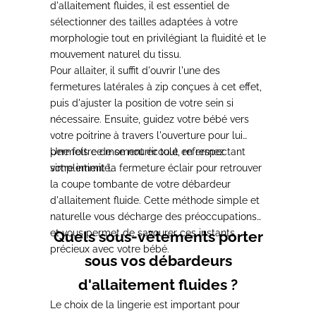
d'allaitement fluides, il est essentiel de
sélectionner des tailles adaptées à votre
morphologie tout en privilégiant la fluidité et le
mouvement naturel du tissu.
Pour allaiter, il suffit d'ouvrir l'une des
fermetures latérales à zip conçues à cet effet,
puis d'ajuster la position de votre sein si
nécessaire. Ensuite, guidez votre bébé vers
votre poitrine à travers l'ouverture pour lui
permettre de se nourrir tout en respectant
Une fois ce moment écoulé, refermez
votre intimité.
simplement la fermeture éclair pour retrouver
la coupe tombante de votre débardeur
d'allaitement fluide. Cette méthode simple et
naturelle vous décharge des préoccupations
et vous permet de savourer ces instants
Quels sous-vêtements porter
précieux avec votre bébé.
sous vos débardeurs
d'allaitement fluides ?
Le choix de la lingerie est important pour