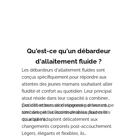
Choisir les options
Choisir les options
Débardeur d'allaitement
Débardeur d'allaitement
Marron #MOMMY
Marron MILK BOX
Prix de vente
Prix normal
Prix de vente
Prix normal
37,00€
41,00€
37,00€
41,00€
Qu'est-ce qu'un débardeur
d'allaitement fluide ?
Les débardeurs d'allaitement fluides sont
conçus spécifiquement pour répondre aux
attentes des jeunes mamans souhaitant allier
fluidité et confort au quotidien. Leur principal
atout réside dans leur capacité à combiner
praticité et sensation vaporeuse, devenant
Ces débardeurs se distinguent par leur coupe
ainsi des pièces incontournables pour celles
tombante et l'utilisation de tissus fluides et
qui allaitent.
doux qui s'adaptent délicatement aux
changements corporels post-accouchement.
Légers, élégants et flexibles, ils