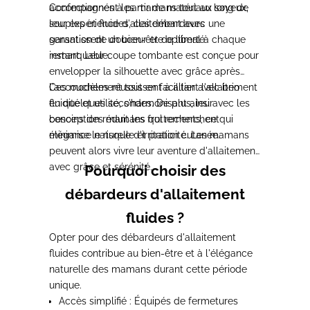
accompagnent les mamans tout au long de
Confectionnés à partir de matériaux soyeux,
leur expérience d'allaitement avec une
souples et fluides, ces débardeurs
sensation de douceur et de liberté
garantissent un bien-être optimal à chaque
remarquable.
instant. Leur coupe tombante est conçue pour
envelopper la silhouette avec grâce après
l'accouchement tout en facilitant l'allaitement
Ces modèles réussissent à allier avec brio
en quelques secondes. De plus, leur
fluidité et utilité, s'harmonisant ainsi avec les
conception réduit les frottements, ce qui
besoins des mamans qui recherchent
minimise le risque d'irritation cutanée.
élégance naturelle et praticité. Les mamans
peuvent alors vivre leur aventure d'allaitement
avec grâce et sérénité.
Pourquoi choisir des
débardeurs d'allaitement
fluides ?
Opter pour des débardeurs d'allaitement
fluides contribue au bien-être et à l'élégance
naturelle des mamans durant cette période
unique.
Accès simplifié : Équipés de fermetures