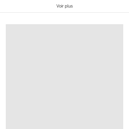
Collection maternité
Voir plus
T-SHIRTS D'ALLAITEMENT