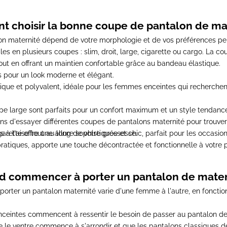
 choisir la bonne coupe de pantalon de mat
on maternité
dépend de votre morphologie et de vos préférences per
es en plusieurs coupes : slim, droit, large, cigarette ou cargo. La c
out en offrant un maintien confortable grâce au bandeau élastique.
s pour un look moderne et élégant.
ssique et polyvalent, idéale pour les femmes enceintes qui recherche
e large sont parfaits pour un confort maximum et un style tendance,
ns d'essayer différentes coupes de
pantalons maternité
pour trouver
s à l'aise tout au long de votre grossesse.
rette offre une allure sophistiquée et chic, parfait pour les occasion
ratiques, apporte une touche décontractée et fonctionnelle à votre
 commencer à porter un pantalon de mater
porter un
pantalon maternité
varie d'une femme à l'autre, en fonctio
nceintes commencent à ressentir le besoin de passer au
pantalon de
le ventre commence à s'arrondir et que les pantalons classiques de