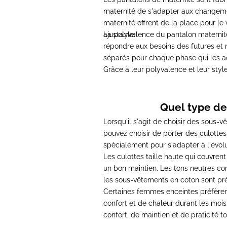
maternité
de s'adapter aux changement
maternité
offrent de la place pour l
ajustable.
La polyvalence du
pantalon materni
répondre aux besoins des futures et
séparés pour chaque phase qui les a
Grâce à leur polyvalence et leur style
Quel type de
Lorsqu'il s'agit de choisir des sou
pouvez choisir de porter des culottes
spécialement pour s'adapter à l'évolu
Les culottes taille haute qui couvre
un bon maintien. Les tons neutres co
les sous-vêtements en coton sont préf
Certaines femmes enceintes préfèren
confort et de chaleur durant les mois
confort, de maintien et de praticité 