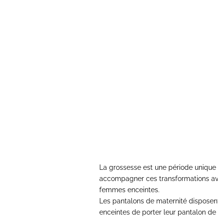
Jeans de maternité
Jean
Prix de vente
Prix normal
39,00€
57,00€
La grossesse est une période uniqu
accompagner ces transformations ave
femmes enceintes.
Les
pantalons de maternité
disposent
enceintes de porter leur
pantalon de