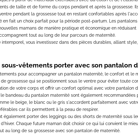
s de taille et de forme du corps pendant et après la grossesse. Ils
e ventre pendant la grossesse tout en restant confortables après l'
té
en fait un choix parfait pour la période post-partum. Les
pantalons
 nouvelles mamans de manière pratique et économique en réduisant 
ccompagnent tout au long de leur parcours de maternité.
 intemporel, vous investissez dans des pièces durables, alliant style, 
 sous-vêtements porter avec son pantalon d
s-vêtements pour accompagner un
pantalon maternité
, le confort et le
 de grossesse qui se positionnent sous le ventre pour éviter toute c
tion de votre corps et offrir un confort optimal avec votre
pantalon d
nt le bandeau du
pantalon maternité
sont également recommandées pour
mme le beige, le blanc ou le gris s'accordent parfaitement avec vot
érables car ils permettent à la peau de respirer.
t également porter des leggings ou des shorts de maternité sous l
 d'hiver. Chaque future maman doit choisir ce qui lui convient le mie
tout au long de sa grossesse avec son
pantalon de maternité
.