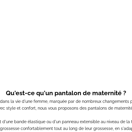
s de maternité réglable
Jeans de maternité g
Prix de vente
Prix normal
Prix de vente
Prix norm
62,00€
75,00€
39,00€
57,00€
Qu'est-ce qu'un pantalon de maternité ?
e dans la vie d'une femme, marquée par de nombreux changements p
c style et confort, nous vous proposons des
pantalons de maternit
 d'une bande élastique ou d'un panneau extensible au niveau de la 
 grossesse
confortablement tout au long de leur grossesse, en s'adapt