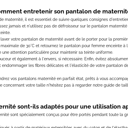
mment entretenir son pantalon de maternit
de maternité
, il est essentiel de suivre quelques consignes d'entretie
assez jamais et n'utilisez pas de défroisseur sur le
pantalon maternité
teinte.
 laver votre
pantalon de maternité
avant de le porter pour la première
 maximale de 30°C et retournez le
pantalon pour femme enceinte
à l
 une attention particulière pour maintenir sa teinte uniforme.
ceur et également à l'envers, si nécessaire. Enfin, évitez absolument
 endommager les fibres délicates et l'élasticité de votre
pantalon d
endrez vos
pantalons maternité
en parfait état, prêts à vous accompa
 concernant votre taille n'hésitez pas à regarder notre guide de taill
rnité sont-ils adaptés pour une utilisation 
rnité
sont spécialement conçus pour être portés pendant toute la 
iqués à partir de matériaux extensibles avec du coton et de l'élast