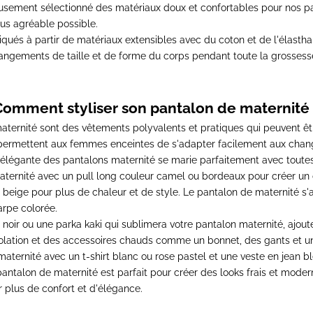
eusement sélectionné des matériaux doux et confortables pour nos
p
us agréable possible.
iqués à partir de matériaux extensibles avec du coton et de l'élast
ngements de taille et de forme du corps pendant toute la grossess
Comment styliser son pantalon de maternité 
aternité
sont des vêtements polyvalents et pratiques qui peuvent êtr
s permettent aux femmes enceintes de s'adapter facilement aux chan
é élégante des
pantalons maternité
se marie parfaitement avec toutes
aternité
avec un pull long couleur camel ou bordeaux pour créer un 
beige pour plus de chaleur et de style. Le
pantalon de maternité
s'
arpe colorée.
 noir ou une parka kaki qui sublimera votre
pantalon maternité
, ajou
solation et des accessoires chauds comme un bonnet, des gants et u
maternité
avec un t-shirt blanc ou rose pastel et une veste en jean b
pantalon de maternité
est parfait pour créer des looks frais et mode
 plus de confort et d'élégance.