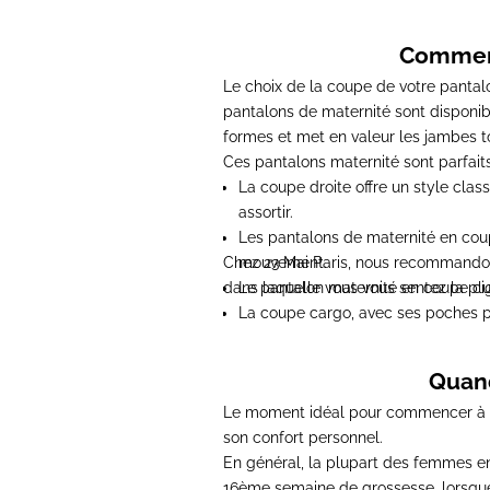
Comment
Le choix de la coupe de votre
pantal
pantalons de maternité
sont disponibl
formes et met en valeur les jambes t
Ces
pantalons maternité
sont parfait
La coupe droite offre un style cla
assortir.
Les
pantalons de maternité
en coup
Chez 23 Mai Paris, nous recommando
mouvement.
dans laquelle vous vous sentez la plu
Le
pantalon maternité
en coupe ciga
La coupe cargo, avec ses poches p
Quand
Le moment idéal pour commencer à 
son confort personnel.
En général, la plupart des femmes e
16ème semaine de grossesse, lorsque 