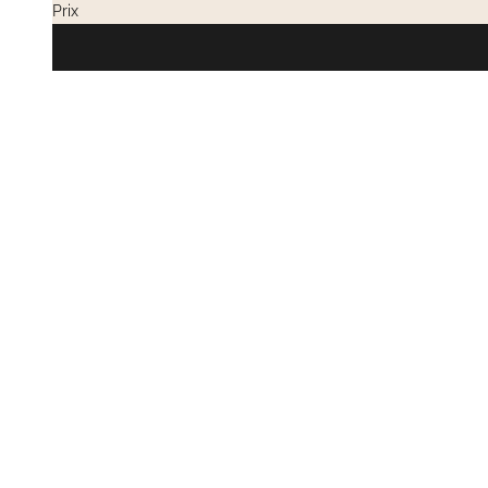
Prix
VENTES PRIVÉES
VENTES PRIV