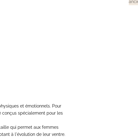
anci
ris
Jeans de maternité noir réglable
al
Prix de vente
Prix normal
62,00€
75,00€
hysiques et émotionnels. Pour
é
conçus spécialement pour les
taille qui permet aux femmes
ant à l'évolution de leur ventre.