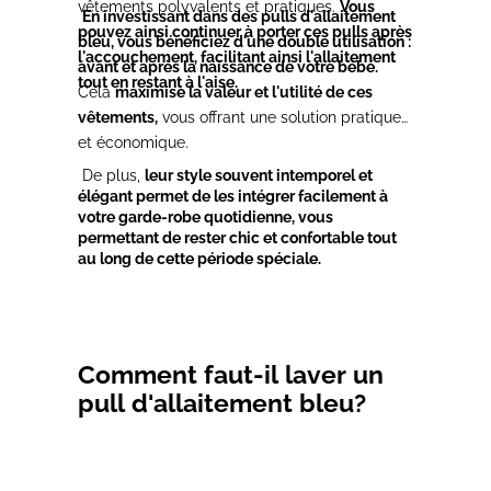
vêtements polyvalents et pratiques.
Vous
En investissant dans des pulls d'allaitement
pouvez ainsi continuer à porter ces pulls après
bleu, vous bénéficiez d'une double utilisation :
l'accouchement, facilitant ainsi l'allaitement
avant et après la naissance de votre bébé.
tout en restant à l'aise.
Cela
maximise la valeur et l'utilité de ces
vêtements,
vous offrant une solution pratique
et économique.
De plus,
leur style souvent intemporel et
élégant permet de les intégrer facilement à
votre garde-robe quotidienne, vous
permettant de rester chic et confortable tout
au long de cette période spéciale.
Comment faut-il laver un
pull d'allaitement bleu?