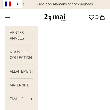
Passer au contenu
+100 000 Mamans accompagnées
Précédent
Su
23 Mai Paris
Ouvrir la navigation
Ouvrir la
Voir le
VENTES
PRIVÉES
NOUVELLE
COLLECTION
ALLAITEMENT
MATERNITÉ
FAMILLE