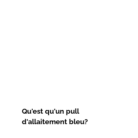
Choisir les options
Sweat-shirt d'allaitement
bleu COEUR
Prix de vente
69,00€
Qu'est qu'un pull
d'allaitement bleu?