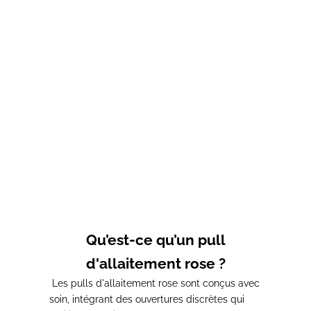
Sweat-shirt LUCKY CHARM
Sweat-shirt OPEN BAR
d'allaitement Kaffa
d'allaitement kaffa
Prix de vente
Prix de vente
65,00€
65,00€
Qu’est-ce qu’un pull
d'allaitement rose ?
Les pulls d'allaitement rose sont conçus avec
soin, intégrant des ouvertures discrètes qui