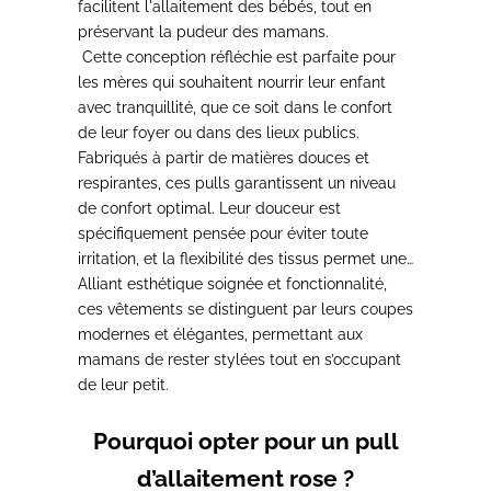
facilitent l'allaitement des bébés, tout en
préservant la pudeur des mamans.
Cette conception réfléchie est parfaite pour
les mères qui souhaitent nourrir leur enfant
avec tranquillité,
que ce soit dans le confort
de leur foyer ou dans des lieux publics.
Fabriqués à partir de matières douces et
respirantes, ces pulls garantissent un niveau
de confort optimal. Leur douceur est
spécifiquement pensée pour
éviter toute
irritation
, et la flexibilité des tissus permet une
grande liberté de mouvement pour les
Alliant esthétique soignée et fonctionnalité,
mamans pendant les tétées
ces vêtements se distinguent par leurs coupes
.
modernes et élégantes, permettant aux
mamans de rester stylées tout en s’occupant
de leur petit.
Pourquoi opter pour un pull
d’allaitement rose ?