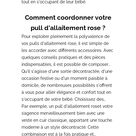
tout en s'occupant de leur bébé.
Comment coordonner votre
pull d'allaitement rose ?
Pour exploiter pleinement la polyvalence de
vos pulls d'allaitement rose, il est simple de
les accorder avec différents accessoires.
Avec
quelques conseils pratiques et des pièces
indispensables, il est possible de composer
des tenues élégantes tout en satisfaisant les
Qu'il s'agisse d'une sortie décontractée, d'une
besoins des mamans actives.
occasion festive ou d'un moment paisible à
domicile
, de nombreuses possibilités s'offrent
à vous pour allier élégance et confort tout en
s'occupant de votre bébé. Choisissez des
vêtements et accessoires qui renforcent votre
Par exemple, un pull d'allaitement rose
confort et votre assurance.
s’agence merveilleusement bien avec une
veste en cuir classique, apportant une touche
moderne à un style décontracté.
Cette
combinaison est à la fois pratique et