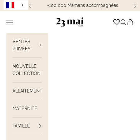
Passer au contenu
+100 000 Mamans accompagnées
Précédent
Su
23 Mai Paris
Ouvrir la navigation
Ouvrir la
Voir le
VENTES
PRIVÉES
NOUVELLE
COLLECTION
ALLAITEMENT
MATERNITÉ
FAMILLE