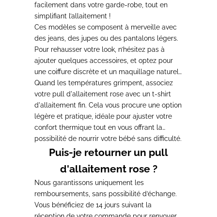
facilement dans votre garde-robe, tout en
simplifiant l’allaitement !
Ces modèles se composent à merveille avec
des jeans, des jupes ou des pantalons légers.
Pour rehausser votre look, n’hésitez pas à
ajouter quelques accessoires, et optez pour
une coiffure discrète et un maquillage naturel
pour afficher une allure élégante durant
Quand les températures grimpent, associez
l’allaitement.
votre pull d'allaitement rose avec un t-shirt
d'allaitement fin. Cela vous procure une option
légère et pratique, idéale pour ajuster votre
confort thermique tout en vous offrant la
possibilité de nourrir votre bébé sans difficulté.
Puis-je retourner un pull
d'allaitement rose ?
Nous garantissons uniquement les
remboursements, sans possibilité d’échange.
Vous bénéficiez de 14 jours suivant la
réception de votre commande pour renvoyer