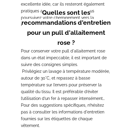
excellente idée, car ils resteront également
pratiques au fur et à mesure que vous
Quelles sont les
poursuivez votre cheminement vers la
recommandations d'entretien
maternité.
pour un pull d'allaitement
rose ?
Pour conserver votre pull d'allaitement rose
dans un état impeccable, il est important de
suivre des consignes simples.
Privilégiez un lavage à température modérée,
autour de 30°C, et repassez à basse
température sur l’envers pour préserver la
qualité du tissu. Il est préférable d’éviter
l’utilisation d’un fer à repasser intensément
chaud ou d’un défroisseur avant le premier
Pour des suggestions spécifiques, n’hésitez
lavage.
pas à consulter les informations d'entretien
fournies sur les étiquettes de chaque
vêtement.