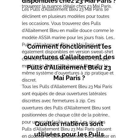
disponibles chez 23 Mai Paris ?
trouverez la nuance idéale chez 23 Mai Paris.
Les Pulls d'Allaitement Bleu 23 Mai Paris se
déclinent en plusieurs modèles pour toutes
les occasions. Vous trouverez des Pulls
d'Allaitement Bleu en maille douce comme le
modèle ASSIA marine pour les jours frais. Les
Pulls d'Allaitement Bleu 23 Mai Paris sont
Comment fonctionnent les
également disponibles en version sweat-shirt
ouvertures d'allaitement des
comme le modèle AMOUR marine. Chaque
modèle de Pulls d'Allaitement Bleu offre le
Pulls d'Allaitement Bleu 23
même système d'ouvertures à zip pratique et
Mai Paris ?
discret.
Tous les Pulls d'Allaitement Bleu 23 Mai Paris
sont équipés de deux ouvertures latérales
discrètes avec fermetures à zip. Ces
ouvertures des Pulls d'Allaitement Bleu sont
positionnées de chaque côté de la poitrine
pour un accès facile au sein. Les zips des
Quelles matières sont
Pulls d'Allaitement Bleu 23 Mai Paris glissent
utilisées pour les Pulls
en douceur et silencieusement pour allaiter en