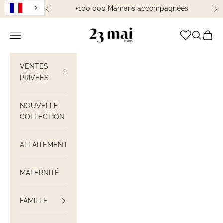
Passer au contenu
+100 000 Mamans accompagnées
Précédent
Su
23 Mai Paris
Ouvrir la navigation
Ouvrir la
Voir le
VENTES
PRIVÉES
NOUVELLE
COLLECTION
ALLAITEMENT
MATERNITÉ
FAMILLE