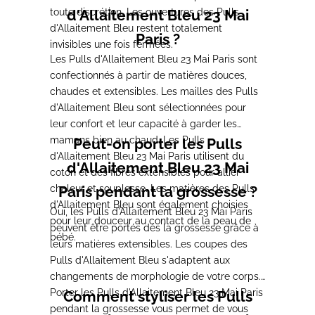
toute discrétion. Les ouvertures des Pulls
d'Allaitement Bleu 23 Mai
d'Allaitement Bleu restent totalement
Paris ?
invisibles une fois fermées.
Les Pulls d'Allaitement Bleu 23 Mai Paris sont
confectionnés à partir de matières douces,
chaudes et extensibles. Les mailles des Pulls
d'Allaitement Bleu sont sélectionnées pour
leur confort et leur capacité à garder les
mamans bien au chaud. Les Pulls
Peut-on porter les Pulls
d'Allaitement Bleu 23 Mai Paris utilisent du
d'Allaitement Bleu 23 Mai
coton et des fibres extensibles pour allier
chaleur et souplesse. Les matières des Pulls
Paris pendant la grossesse ?
d'Allaitement Bleu sont également choisies
Oui, les Pulls d'Allaitement Bleu 23 Mai Paris
pour leur douceur au contact de la peau de
peuvent être portés dès la grossesse grâce à
bébé.
leurs matières extensibles. Les coupes des
Pulls d'Allaitement Bleu s'adaptent aux
changements de morphologie de votre corps.
Porter les Pulls d'Allaitement Bleu 23 Mai Paris
Comment styliser les Pulls
pendant la grossesse vous permet de vous