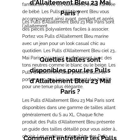
d'Allaitement Bleu 23 Mai
familiariser avec les ouvertures avant l'arrivée
de bébé. Les Pulls d'Allaitement Bleu vous
Paris ?
accompagnent ainsi avant, pendant et après
Les Pulls d'Allaitement Bleu 23 Mai Paris sont
l'allaitement.
des pièces polyvalentes faciles à associer.
Portez vos Pulls d'Allaitement Bleu marine
avec un jean pour un look casual chic au
quotidien. Les Pulls d'Allaitement Bleu ciel 23
Mai Paris s'associent parfaitement avec des
Quelles tailles sont
tons neutres comme le blanc ou le beige. Les
disponibles pour les Pulls
Pulls d'Allaitement Bleu peuvent aussi se
porter avec une jupe ou un pantalon habillé
d'Allaitement Bleu 23 Mai
pour une tenue plus élégante.
Paris ?
Les Pulls d'Allaitement Bleu 23 Mai Paris sont
disponibles dans une gamme de tailles allant
généralement du S au XL. Chaque fiche
produit des Pulls d'Allaitement Bleu présente
un guide des tailles détaillé pour vous aider à
choisir. Les matières extensibles des Pulls
Comment entretenir les Pulls