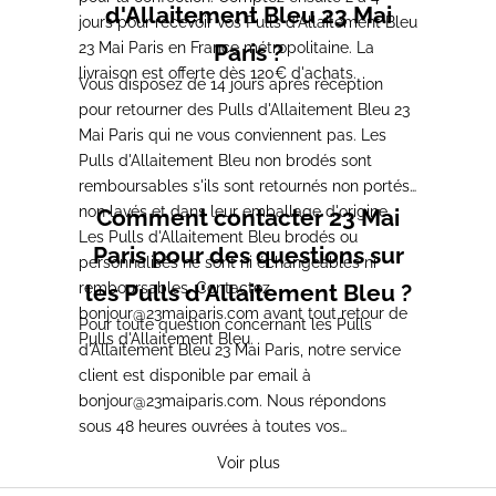
d'Allaitement Bleu 23 Mai
jours pour recevoir vos Pulls d'Allaitement Bleu
23 Mai Paris en France métropolitaine. La
Paris ?
livraison est offerte dès 120€ d'achats.
Vous disposez de 14 jours après réception
pour retourner des Pulls d'Allaitement Bleu 23
Mai Paris qui ne vous conviennent pas. Les
Pulls d'Allaitement Bleu non brodés sont
remboursables s'ils sont retournés non portés,
non lavés et dans leur emballage d'origine.
Comment contacter 23 Mai
Les Pulls d'Allaitement Bleu brodés ou
Paris pour des questions sur
personnalisés ne sont ni échangeables ni
remboursables. Contactez
les Pulls d'Allaitement Bleu ?
bonjour@23maiparis.com avant tout retour de
Pour toute question concernant les Pulls
Pulls d'Allaitement Bleu.
d'Allaitement Bleu 23 Mai Paris, notre service
client est disponible par email à
bonjour@23maiparis.com. Nous répondons
sous 48 heures ouvrées à toutes vos
demandes sur les Pulls d'Allaitement Bleu.
Voir plus
Conseils de tailles, choix de la nuance de bleu,