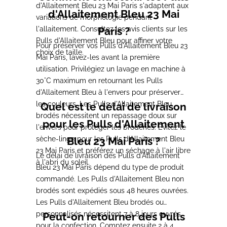
d'Allaitement Bleu 23 Mai Paris s'adaptent aux
d'Allaitement Bleu 23 Mai
variations de morphologie pendant
l'allaitement. Consultez les avis clients sur les
Paris ?
Pulls d'Allaitement Bleu pour affiner votre
Pour préserver vos Pulls d'Allaitement Bleu 23
choix de taille.
Mai Paris, lavez-les avant la première
utilisation. Privilégiez un lavage en machine à
30°C maximum en retournant les Pulls
d'Allaitement Bleu à l'envers pour préserver
les couleurs. Les Pulls d'Allaitement Bleu
Quel est le délai de livraison
brodés nécessitent un repassage doux sur
pour les Pulls d'Allaitement
l'envers pour protéger les broderies. Évitez le
sèche-linge pour les Pulls d'Allaitement Bleu
Bleu 23 Mai Paris ?
23 Mai Paris et préférez un séchage à l'air libre
Le délai de livraison des Pulls d'Allaitement
à l'abri du soleil.
Bleu 23 Mai Paris dépend du type de produit
commandé. Les Pulls d'Allaitement Bleu non
brodés sont expédiés sous 48 heures ouvrées.
Les Pulls d'Allaitement Bleu brodés ou
personnalisés nécessitent 7 à 8 jours ouvrés
Peut-on retourner des Pulls
pour la confection. Comptez ensuite 2 à 4