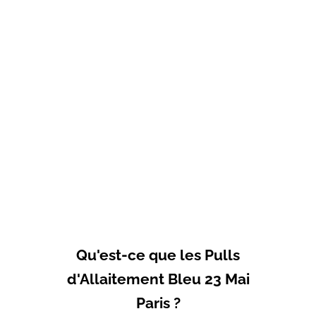
Choisir les options
Sweat-shirt d'allaitement
bleu COEUR
Prix de vente
69,00€
Qu'est-ce que les Pulls
d'Allaitement Bleu 23 Mai
Paris ?