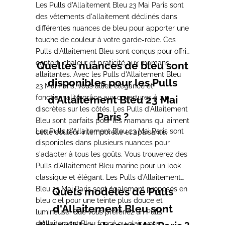
Les Pulls d'Allaitement Bleu 23 Mai Paris sont
des vêtements d'allaitement déclinés dans
différentes nuances de bleu pour apporter une
touche de couleur à votre garde-robe. Ces
Pulls d'Allaitement Bleu sont conçus pour offrir
confort, chaleur et praticité aux mamans
Quelles nuances de bleu sont
allaitantes. Avec les Pulls d'Allaitement Bleu
disponibles pour les Pulls
23 Mai Paris, vous alliez élégance et
fonctionnalité grâce aux ouvertures à zip
d'Allaitement Bleu 23 Mai
discrètes sur les côtés. Les Pulls d'Allaitement
Paris ?
Bleu sont parfaits pour les mamans qui aiment
Les Pulls d'Allaitement Bleu 23 Mai Paris sont
cette couleur intemporelle et apaisante.
disponibles dans plusieurs nuances pour
s'adapter à tous les goûts. Vous trouverez des
Pulls d'Allaitement Bleu marine pour un look
classique et élégant. Les Pulls d'Allaitement
Bleu 23 Mai Paris sont également proposés en
Quels modèles de Pulls
bleu ciel pour une teinte plus douce et
d'Allaitement Bleu sont
lumineuse. Que vous préfériez un Pulls
d'Allaitement Bleu foncé ou clair, vous