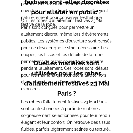
festives sont-elles discrètes
poitrine. Une fois l’allaitement terminé, les
ouvertures se referment ou se repositionnent
pour allaiter en public ?
naturellement pour conserver l’esthétique
Oui, les robes d’allaitement festives 23 Mai
festive de la robe.
Paris sont conçues pour permettre un
allaitement discret, même lors d’événements
publics. Les systèmes d’ouverture sont pensés
pour ne dévoiler que le strict nécessaire. Les
coupes, les tissus et les détails de la robe
permettent de rester couverte et élégante
Quelles matières sont
pendant l’allaitement. Ces robes sont idéales
utilisées pour les robes
pour les mamans qui souhaitent allaiter lors
d’une réception ou d’une soirée sans se sentir
d’allaitement festives 23 Mai
exposées.
Paris ?
Les robes d’allaitement festives 23 Mai Paris
sont confectionnées à partir de matières
soigneusement sélectionnées pour leur rendu
élégant et leur confort. On retrouve des tissus
fluides, parfois légèrement satinés ou texturés,