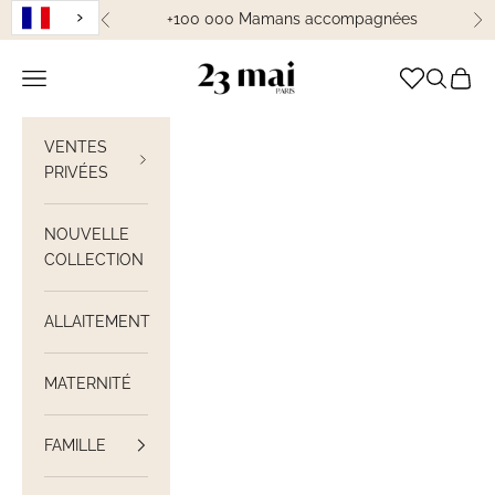
Passer au contenu
+100 000 Mamans accompagnées
Précédent
Su
23 Mai Paris
Ouvrir la navigation
Ouvrir la
Voir le
VENTES
PRIVÉES
NOUVELLE
COLLECTION
ALLAITEMENT
MATERNITÉ
FAMILLE