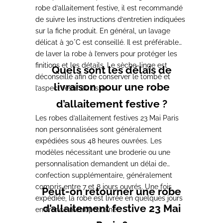
robe d’allaitement festive, il est recommandé
de suivre les instructions d’entretien indiquées
sur la fiche produit. En général, un lavage
délicat à 30°C est conseillé. Il est préférable
de laver la robe à l’envers pour protéger les
finitions et les détails. Le sèche-linge est
Quels sont les délais de
déconseillé afin de conserver le tombé et
livraison pour une robe
l’aspect festif du tissu.
d’allaitement festive ?
Les robes d’allaitement festives 23 Mai Paris
non personnalisées sont généralement
expédiées sous 48 heures ouvrées. Les
modèles nécessitant une broderie ou une
personnalisation demandent un délai de
confection supplémentaire, généralement
compris entre 7 et 8 jours ouvrés. Une fois
Peut-on retourner une robe
expédiée, la robe est livrée en quelques jours
d’allaitement festive 23 Mai
en France métropolitaine.