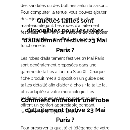
des sandales ou des bottines selon la saison.
Pour compléter la tenue, vous pouvez ajouter
des bijoux délicats, une pochette et un
Quelles tailles sont
manteau élégant. Les robes d’allaitement
disponibles pour les robes
festives 23 Mai Paris permettent de composer
une tenue chic sans effort, tout en restant
d’allaitement festives 23 Mai
fonctionnelle.
Paris ?
Les robes d’allaitement festives 23 Mai Paris
sont généralement proposées dans une
gamme de tailles allant du S au XL. Chaque
fiche produit met à disposition un guide des
tailles détaillé afin d’aider à choisir la taille la
plus adaptée à votre morphologie. Les
matières souples et les coupes étudiées
Comment entretenir une robe
offrent un confort appréciable pendant
d’allaitement festive 23 Mai
l’allaitement et le post-partum.
Paris ?
Pour préserver la qualité et l’élégance de votre