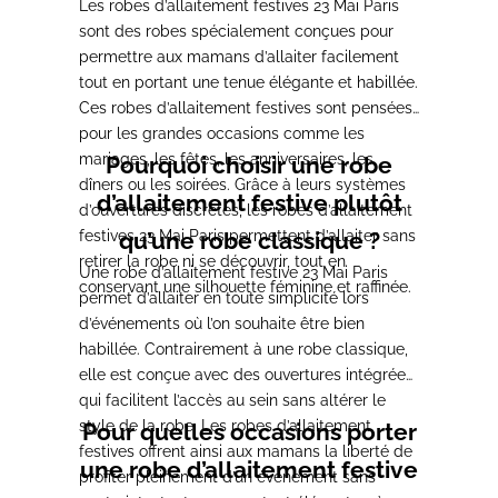
Les robes d’allaitement festives 23 Mai Paris
sont des robes spécialement conçues pour
permettre aux mamans d’allaiter facilement
tout en portant une tenue élégante et habillée.
Ces robes d’allaitement festives sont pensées
pour les grandes occasions comme les
mariages, les fêtes, les anniversaires, les
Pourquoi choisir une robe
dîners ou les soirées. Grâce à leurs systèmes
d’allaitement festive plutôt
d’ouvertures discrètes, les robes d’allaitement
festives 23 Mai Paris permettent d’allaiter sans
qu’une robe classique ?
retirer la robe ni se découvrir, tout en
Une robe d’allaitement festive 23 Mai Paris
conservant une silhouette féminine et raffinée.
permet d’allaiter en toute simplicité lors
d’événements où l’on souhaite être bien
habillée. Contrairement à une robe classique,
elle est conçue avec des ouvertures intégrées
qui facilitent l’accès au sein sans altérer le
style de la robe. Les robes d’allaitement
Pour quelles occasions porter
festives offrent ainsi aux mamans la liberté de
une robe d’allaitement festive
profiter pleinement d’un événement sans