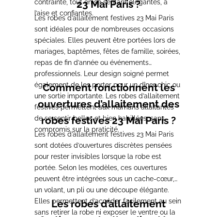
contrainte, tout en se sentant élégantes, à
23 Mai Paris ?
l’aise et confiantes.
Les robes d’allaitement festives 23 Mai Paris
sont idéales pour de nombreuses occasions
spéciales. Elles peuvent être portées lors de
mariages, baptêmes, fêtes de famille, soirées,
repas de fin d’année ou événements
professionnels. Leur design soigné permet
également de les porter pour un dîner chic ou
Comment fonctionnent les
une sortie importante. Les robes d’allaitement
ouvertures d’allaitement des
festives permettent aux mamans allaitantes
de se sentir belles et bien habillées, sans
robes festives 23 Mai Paris ?
compromis sur la praticité.
Les robes d’allaitement festives 23 Mai Paris
sont dotées d’ouvertures discrètes pensées
pour rester invisibles lorsque la robe est
portée. Selon les modèles, ces ouvertures
peuvent être intégrées sous un cache-cœur,
un volant, un pli ou une découpe élégante.
Elles permettent d’accéder facilement au sein
Les robes d’allaitement
sans retirer la robe ni exposer le ventre ou la