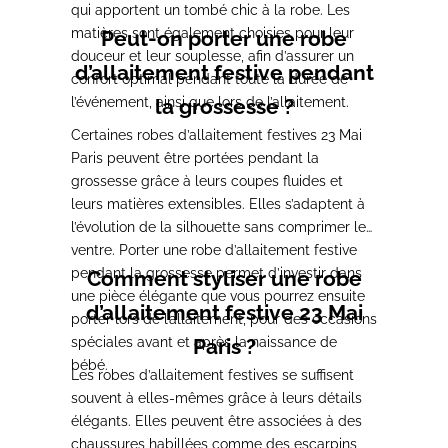
qui apportent un tombé chic à la robe. Les
matières sont également choisies pour leur
Peut-on porter une robe
douceur et leur souplesse, afin d’assurer un
d’allaitement festive pendant
confort optimal pendant toute la durée de
l’événement, ainsi que lors de l’allaitement.
la grossesse ?
Certaines robes d’allaitement festives 23 Mai
Paris peuvent être portées pendant la
grossesse grâce à leurs coupes fluides et
leurs matières extensibles. Elles s’adaptent à
l’évolution de la silhouette sans comprimer le
ventre. Porter une robe d’allaitement festive
pendant la grossesse permet d’investir dans
Comment styliser une robe
une pièce élégante que vous pourrez ensuite
d’allaitement festive 23 Mai
porter lors de l’allaitement, pour des occasions
spéciales avant et après la naissance de
Paris ?
bébé.
Les robes d’allaitement festives se suffisent
souvent à elles-mêmes grâce à leurs détails
élégants. Elles peuvent être associées à des
chaussures habillées comme des escarpins,