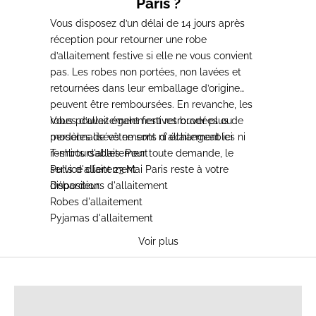
Paris ?
Vous disposez d’un délai de 14 jours après
réception pour retourner une robe
d’allaitement festive si elle ne vous convient
pas. Les robes non portées, non lavées et
retournées dans leur emballage d’origine
peuvent être remboursées. En revanche, les
robes d’allaitement festives brodées ou
Vous pouvez également retrouver plus de
personnalisées ne sont ni échangeables ni
modèles de
vêtements d'allaitement
ici
remboursables. Pour toute demande, le
T-shirts d'allaitement
service client 23 Mai Paris reste à votre
Pulls d'allaitement
disposition.
Débardeurs d'allaitement
Robes d'allaitement
Pyjamas d'allaitement
Voir plus
T-SHIRTS D'ALLAITEMENT