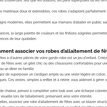
es d’ouverture, tels que les boutons, les pans superposés ou les ferm
e matériaux doux et extensibles, ces robes s'adaptent parfaitement 
gns modernes, elles permettent aux mamans d’allaiter en public sans 
ces, la large palette de couleurs et les finitions soignées permett
ences de leur quotidien.
ent associer vos robes d’allaitement de fê
êtes à d'autres pièces de votre garde-robe est un jeu d'enfant. Créez 
 de fêtes avec un gilet chic ou des chaussures confortables pour une 
u un dîner en famille.
gez de superposer un cardigan ample ou une veste légère en coton,
ques
. Ces vestes, simples à enfiler et à retirer, vous aideront à gérer
de chaleur, pensez à compléter votre look avec une écharpe colorée o
suelle lors de l’allaitement, préservant ainsi votre intimité.
elles,
associez une robe d’allaitement de fêtes avec un blazer struct