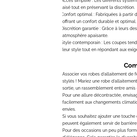
Accès simplifié :
Les différents systèm
·
aisé tout en préservant la discrétion.
Confort optimal :
Fabriquées à partir d
·
offrant un confort durable et optimal.
Discrétion garantie :
Grâce à leurs desi
·
atmosphère apaisante.
Style contemporain :
Les coupes tendan
·
leur style tout en répondant aux exig
Comm
Associer vos robes d’allaitement de f
stylés !
Mariez une robe d’allaitement
sortie, un rassemblement entre amis o
Pour une allure décontractée,
envisa
facilement aux changements climati
envies.
Si vous souhaitez ajouter une touche 
peuvent également servir de barrière vi
Pour des occasions un peu plus form