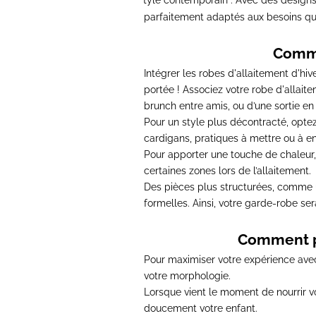
Style contemporain
: Avec des designs
-
parfaitement adaptés aux besoins q
Comme
Intégrer les robes d'allaitement d'hive
portée
! Associez votre robe d'allaite
brunch entre amis, ou d’une sortie en 
Pour un style plus décontracté,
optez
cardigans, pratiques à mettre ou à enl
Pour apporter une touche de chaleur
certaines zones lors de l’allaitement.
Des pièces plus structurées, comme u
formelles. Ainsi, votre garde-robe ser
Comment pr
Pour maximiser votre expérience avec
votre morphologie
.
Lorsque vient le moment de nourrir v
doucement votre enfant.