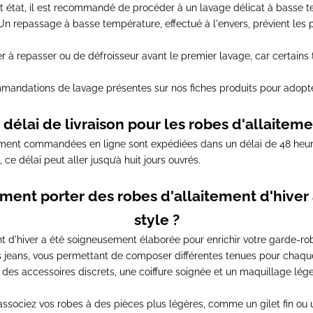
t état,
il est recommandé de procéder à un lavage délicat à basse t
. Un repassage à basse température, effectué à l'envers, prévient les 
fer à repasser ou de défroisseur avant le premier lavage
, car certains
mandations de lavage présentes sur nos fiches produits
pour adopte
 délai de livraison pour les robes d'allaiteme
itement commandées en ligne sont
expédiées dans un délai de 48 heu
,
ce délai peut aller jusqu’à huit jours ouvrés
.
ent porter des robes d'allaitement d'hiver
style ?
t d'hiver a été
soigneusement élaborée pour enrichir votre garde-ro
s jeans, vous permettant de composer différentes tenues pour chaqu
 des accessoires discrets, une coiffure soignée et un maquillage lég
 associez vos robes à des pièces plus légères, comme un gilet fin ou 