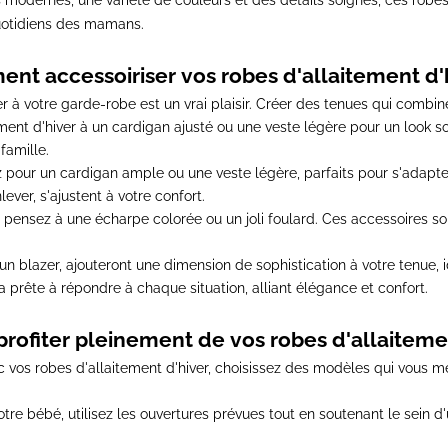
 modernes, une variété de couleurs et des détails soignés, ces robes
uotidiens des mamans.
nt accessoiriser vos robes d'allaitement d'h
r à votre garde-robe est un vrai plaisir.
Créer des tenues qui combinen
ment d'hiver à un cardigan ajusté ou une veste légère pour un look so
famille.
 pour un cardigan ample ou une veste légère, parfaits pour s'adapte
ever, s'ajustent à votre confort.
,
pensez à une écharpe colorée ou un joli foulard
. Ces accessoires so
n blazer, ajouteront une dimension de sophistication à votre tenue
,
a prête à répondre à chaque situation, alliant élégance et confort.
ofiter pleinement de vos robes d'allaitemen
 vos robes d'allaitement d'hiver,
choisissez des modèles qui vous met
otre bébé
, utilisez les ouvertures prévues tout en soutenant le sein 