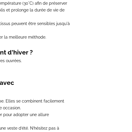
empérature (30°C)
afin de préserver
plis et prolonge la durée de vie de
 tissus peuvent être sensibles jusqu'à
r la meilleure méthode.
nt d'hiver ?
res ouvrées
.
 avec
be
. Elles se combinent facilement
e occasion.
er pour adopter une allure
une veste d’été.
N’hésitez pas à