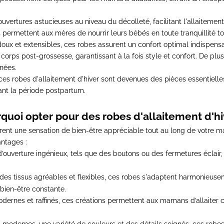
ouvertures astucieuses au niveau du décolleté
, facilitant l'allaiteme
permettent aux mères de nourrir leurs bébés en toute tranquillité to
oux et extensibles,
ces robes assurent un confort optimal indispensa
orps post-grossesse, garantissant à la fois style et confort. De plu
anées
.
ces robes d'allaitement d'hiver sont devenues des pièces essentiell
nt la période postpartum.
quoi opter pour des robes d'allaitement d'hi
urent une sensation de bien-être appréciable tout au long de votre m
antages :
ouverture ingénieux, tels que des boutons ou des fermetures éclair, l
des tissus agréables et flexibles, ces robes s'adaptent harmonieu
 bien-être constante.
dernes et raffinés, ces créations permettent aux mamans d’allaiter 