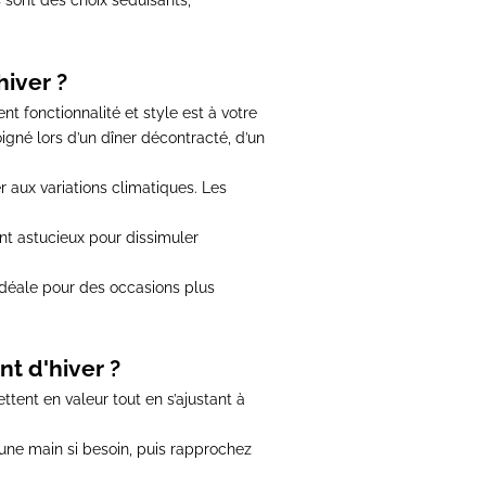
 sont des choix séduisants,
iver ?
t fonctionnalité et style est à votre
igné lors d’un dîner décontracté, d’un
r aux variations climatiques
. Les
nt astucieux pour dissimuler
 idéale pour des occasions plus
t d'hiver ?
tent en valeur tout en s’ajustant à
d'une main si besoin, puis rapprochez