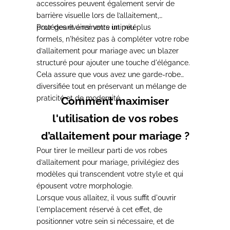
accessoires peuvent également servir de
barrière visuelle lors de l’allaitement,
protégeant ainsi votre intimité.
Pour des événements un peu plus
formels,
n'hésitez pas à compléter votre robe
d’allaitement pour mariage avec un blazer
structuré pour ajouter une touche d'élégance
.
Cela assure que vous avez une garde-robe
diversifiée tout en préservant un mélange de
praticité et de modernité.
Comment maximiser
l'utilisation de vos robes
d’allaitement pour mariage ?
Pour tirer le meilleur parti de vos robes
d’allaitement pour mariage,
privilégiez des
modèles qui transcendent votre style et qui
épousent votre morphologie
.
Lorsque vous allaitez,
il vous suffit d'ouvrir
l'emplacement réservé à cet effet, de
positionner votre sein si nécessaire
, et de