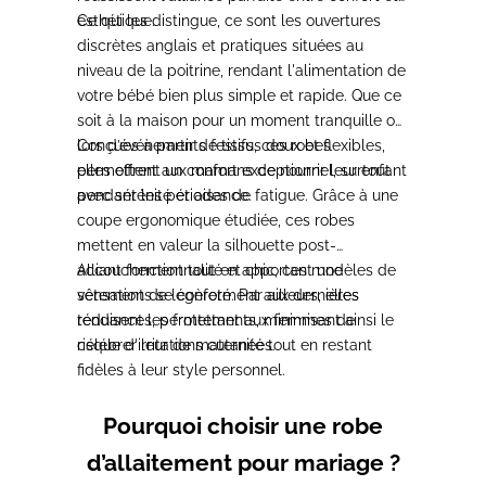
esthétique.
Ce qui les distingue, ce sont les ouvertures
discrètes anglais et pratiques situées au
niveau de la poitrine, rendant l'alimentation de
votre bébé bien plus simple et rapide.
Que ce
soit à la maison pour un moment tranquille ou
lors d’événements festifs, ces robes
Conçues à partir de tissus doux et flexibles,
permettent aux mamans de nourrir leur enfant
elles offrent un confort exceptionnel, surtout
avec sérénité et aisance.
pendant les périodes de fatigue.
Grâce à une
coupe ergonomique étudiée, ces robes
mettent en valeur la silhouette post-
accouchement tout en apportant une
Alliant fonctionnalité et chic, ces modèles de
sensation de légèreté. Par ailleurs, elles
vêtements se conforment aux dernières
réduisent les frottements, minimisant ainsi le
tendances,
permettant aux femmes de
risque d'irritations cutanées.
célébrer leur de maternité tout en restant
fidèles à leur style personnel
.
Pourquoi choisir une robe
d’allaitement pour mariage ?