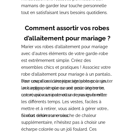
mamans de garder leur touche personnelle
tout en satisfaisant leurs besoins quotidiens.
Comment assortir vos robes
d’allaitement pour mariage ?
Marier vos robes d’allaitement pour mariage
avec d'autres éléments de votre garde-robe
est extrêmement simple. Créez des
ensembles chics et pratiques !
Associez votre
robe d’allaitement pour mariage à un pantalon
bien coupé ou à une jupe agréable pour un
Pour une allure décontractée, pensez à ajouter
look approprié
un cardigan ample ou une veste légère en
, que ce soit pour une sortie,
une réunion amicale ou un repas en famille.
coton,
qui vous permettra de naviguer entre
les différents temps. Les vestes, faciles à
mettre et à retirer
, vous aident à gérer votre
confort selon vos envies.
Si vous désirez une couche de chaleur
supplémentaire, n'hésitez pas à choisir une
écharpe colorée ou un joli foulard.
Ces