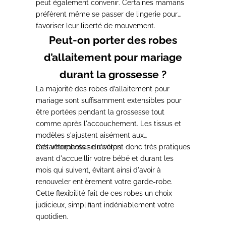
peut également convenir
. Certaines mamans
préfèrent même se passer de lingerie pour
favoriser leur liberté de mouvement.
Peut-on porter des robes
d’allaitement pour mariage
durant la grossesse ?
La majorité des robes d’allaitement pour
mariage
sont suffisamment extensibles pour
être portées pendant la grossesse tout
comme après l'accouchement
. Les tissus et
modèles s'ajustent aisément aux
métamorphoses du corps.
Ces vêtements
se révèlent donc très pratiques
avant d'accueillir votre bébé et durant les
mois qui suivent
, évitant ainsi d'avoir à
renouveler entièrement votre garde-robe.
Cette flexibilité fait de ces robes un choix
judicieux
, simplifiant indéniablement votre
quotidien.