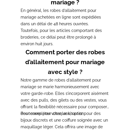
mariage ?
En général, les robes d’allaitement pour
mariage achetées en ligne
sont expédiées
dans un délai de 48 heures ouvrées
.
Toutefois, pour les articles comportant des
broderies, ce délai peut être prolongé à
environ huit jours.
Comment porter des robes
d’allaitement pour mariage
avec style ?
Notre gamme de robes d’allaitement pour
mariage se marie harmonieusement avec
votre garde-robe.
Elles s’incorporent aisément
avec des pulls, des gilets ou des vestes, vous
offrant la flexibilité nécessaire pour composer
des tenues pour chaque situation
Pour compléter votre look, optez pour des
.
bijoux discrets et une coiffure soignée
avec un
maquillage léger. Cela offrira une image de