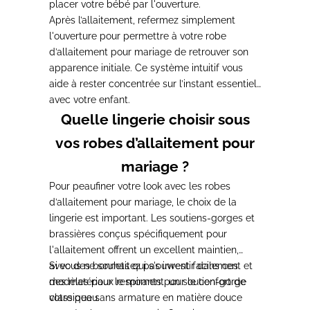
placer votre bébé par l'ouverture.
Après l’allaitement, refermez simplement
l'ouverture pour permettre à votre robe
d’allaitement pour mariage de retrouver son
apparence initiale.
Ce système intuitif vous
aide à rester concentrée sur l’instant essentiel
avec votre enfant.
Quelle lingerie choisir sous
vos robes d’allaitement pour
mariage ?
Pour peaufiner votre look avec les robes
d’allaitement pour mariage, le choix de la
lingerie est important.
Les soutiens-gorges et
brassières conçus spécifiquement pour
l'allaitement offrent un excellent maintien
,
avec des bonnets qui s'ouvrent facilement et
Si vous ne souhaitez pas investir dans ces
des matériaux respirants pour le confort de
modèles pour le moment,
un soutien-gorge
votre peau.
classique sans armature en matière douce