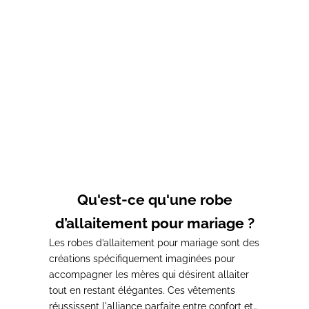
Choisir les options
Choisir les options
Robe d'allaitement
Robe d'allaitement maille
bordeaux GABRIEL
MARINIÈRE
Prix de vente
Prix normal
Prix de vente
Prix normal
43,00€
62,00€
64,00€
80,00€
Qu'est-ce qu'une robe
d’allaitement pour mariage ?
Les robes d’allaitement pour mariage sont des
créations spécifiquement imaginées pour
accompagner les mères qui désirent allaiter
tout en restant élégantes.
Ces vêtements
réussissent l'alliance parfaite entre confort et