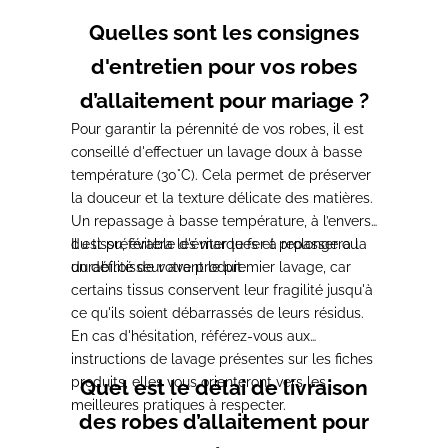
Quelles sont les consignes
d'entretien pour vos robes
d’allaitement pour mariage ?
Pour garantir la pérennité de vos robes, il est
conseillé d'effectuer un lavage doux à basse
température (30°C).
Cela permet de préserver
la douceur et la texture délicate des matières.
Un repassage à basse température, à l’envers
du tissu, évitera les marques et prolongera la
Il est préférable d'éviter le fer à repasser ou
durabilité de votre produit.
un défroisseur avant le premier lavage, car
certains tissus conservent leur fragilité jusqu'à
ce qu'ils soient débarrassés de leurs résidus.
En cas d'hésitation, référez-vous aux
instructions de lavage présentes sur les fiches
produits, elles vous orienteront vers les
Quel est le délai de livraison
meilleures pratiques à respecter.
des robes d’allaitement pour