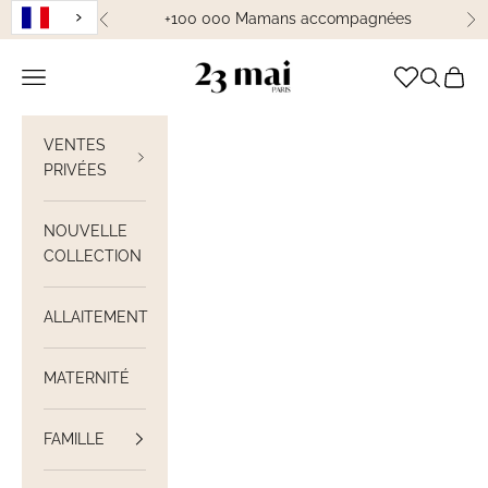
Passer au contenu
+100 000 Mamans accompagnées
Précédent
Su
23 Mai Paris
Ouvrir la navigation
Ouvrir la
Voir le
VENTES
PRIVÉES
NOUVELLE
COLLECTION
ALLAITEMENT
MATERNITÉ
FAMILLE