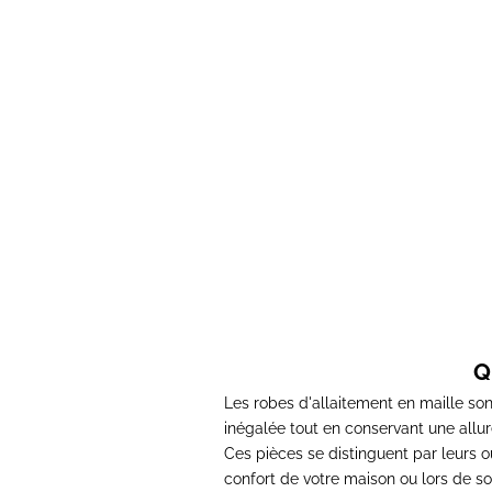
Robe d'allaitement maille GEORGIA
Robe d
Prix de vente
Prix normal
44,00€
76,00€
Q
Les robes d'allaitement en maille so
inégalée tout en conservant une allu
Ces pièces se distinguent par leurs ou
confort de votre maison ou lors de so