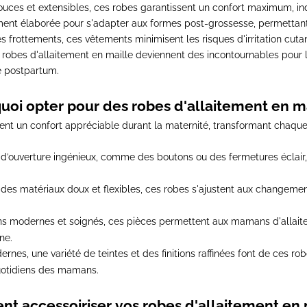
uces et extensibles,
ces robes garantissent un confort maximum, in
ent élaborée pour s'adapter aux formes post-grossesse, permettant de
s frottements, ces vêtements minimisent les risques d'irritation cuta
 robes d'allaitement en maille deviennent des incontournables pour l
e postpartum.
uoi opter pour des robes d'allaitement en ma
rent un confort appréciable durant la maternité
, transformant chaqu
’ouverture ingénieux, comme des boutons ou des fermetures éclair, l’
des matériaux doux et flexibles, ces robes s'ajustent aux changemen
ns modernes et soignés, ces pièces permettent aux mamans d'allait
ne.
nes, une variété de teintes et des finitions raffinées font de ces ro
uotidiens des mamans.
 accessoiriser vos robes d'allaitement en 