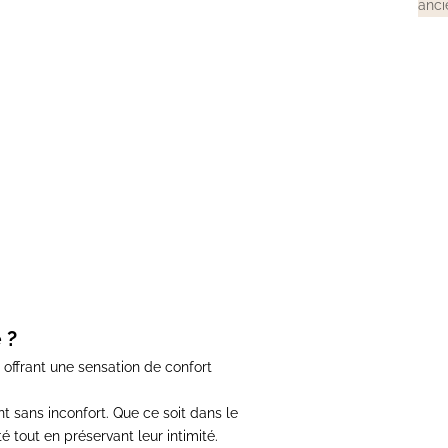
anci
 MARINIÈRE
al
 ?
, offrant une sensation de confort
nt sans inconfort.
Que ce soit dans le
té
tout en préservant leur intimité.