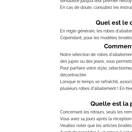
sensibilité jusqu’à leur premier netto
En cas de doute
, consultez les instr
Quel est le 
En règle générale, les robes d'alla
Cependant, pour les modèles brodés
Comment p
Notre sélection de robes d'allaiteme
des jupes ou des jeans, vous permett
Pour parfaire votre style, sélectionne
décontractée.
Lorsque le temps se rafraîchit,
assoc
plusieurs robes d'allaitement ! En h
Quelle est la 
Concernant les retours,
seuls les re
Vous avez 14 jours après la réceptio
Veuillez noter que
les articles brodé