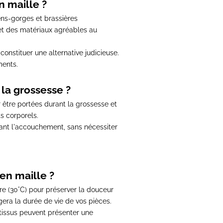
n maille ?
iens-gorges et brassières
 et des matériaux agréables au
onstituer une alternative judicieuse
.
ments.
la grossesse ?
 être portées durant la grossesse et
s corporels
.
vant l'accouchement
, sans nécessiter
en maille ?
e (30°C) pour préserver la douceur
gera la durée de vie de vos pièces.
s tissus peuvent présenter une