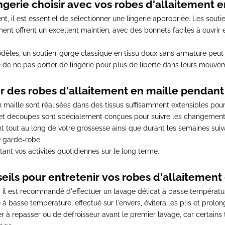
ngerie choisir avec vos robes d'allaitement e
t, il est essentiel de sélectionner une lingerie appropriée. Les sout
ement
offrent un excellent maintien, avec des bonnets faciles à ouvrir
odèles,
un soutien-gorge classique en tissu doux sans armature peut c
e ne pas porter de lingerie pour plus de liberté dans leurs mouve
r des robes d'allaitement en maille pendant 
 maille sont réalisées dans des tissus suffisamment extensibles pour
et découpes sont spécialement conçues pour suivre les changement
tout au long de votre grossesse ainsi que durant les semaines sui
e garde-robe.
litant vos activités quotidiennes sur le long terme.
eils pour entretenir vos robes d'allaitement 
,
il est recommandé d'effectuer un lavage délicat à basse températur
à basse température, effectué sur l'envers, évitera les plis et prolon
fer à repasser ou de défroisseur avant le premier lavage
, car certain