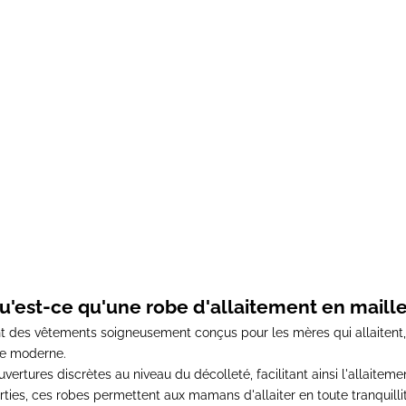
'allaitement maille GABY
Robe d'allaitement maille
Prix de vente
Prix de vente
Prix norm
76,00€
64,00€
80,00€
u'est-ce qu'une robe d'allaitement en maille
nt des
vêtements soigneusement conçus pour les mères qui allaitent
re moderne.
vertures discrètes au niveau du décolleté, facilitant ainsi l'allaiteme
rties, ces robes permettent aux mamans d'allaiter en toute tranquilli