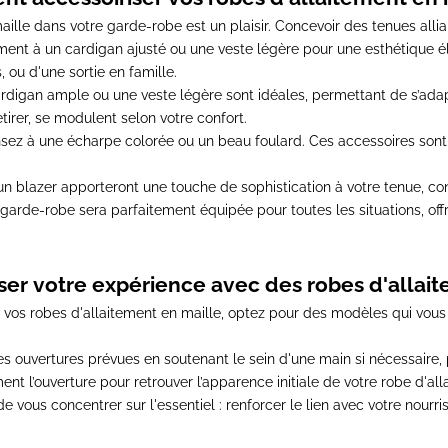
aille dans votre garde-robe est un plaisir.
Concevoir des tenues allian
ment à un cardigan ajusté ou une veste légère pour une esthétique é
 ou d'une sortie en famille.
rdigan ample ou une veste légère sont idéales
, permettant de s’ada
etirer, se modulent selon votre confort.
sez à une écharpe colorée ou un beau foulard
. Ces accessoires sont
n blazer apporteront une touche de sophistication à votre tenue
, c
 garde-robe sera parfaitement équipée pour toutes les situations, offr
r votre expérience avec des robes d'allait
 vos robes d'allaitement en maille,
optez pour des modèles qui vous 
les ouvertures prévues
en soutenant le sein d'une main si nécessaire,
nt l’ouverture pour retrouver l’apparence initiale de votre robe d'all
 vous concentrer sur l'essentiel : renforcer le lien avec votre nourri