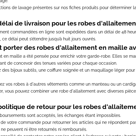
yage.
uctions de lavage présentes sur nos fiches produits
pour déterminer l
délai de livraison pour les robes d'allaitemen
itement commandées en ligne sont
expédiées dans un délai de 48 heu
,
ce délai peut s’étendre jusqu’à huit jours ouvrés
.
orter des robes d'allaitement en maille av
nt en maille a été
pensée pour enrichir votre garde-robe
. Elles se m
ant de concevoir des tenues variées pour chaque occasion.
z des bijoux subtils
, une coiffure soignée et un maquillage léger pour 
iez vos robes à d'autres vêtements comme un manteau ou un cardig
iver, vous pouvez combiner une robe d'allaitement avec diverses pièc
politique de retour pour les robes d'allaitem
mboursements sont acceptés, les échanges étant impossibles
.
n de votre commande pour retourner les articles
qui ne répondent pas
s ne peuvent ni être retournés ni remboursés
.